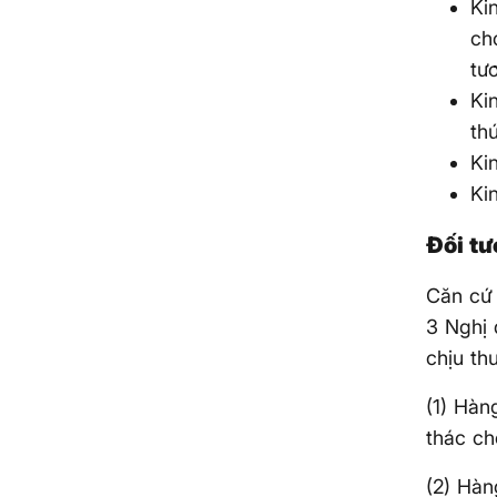
Ki
ch
tư
Ki
th
Ki
Ki
Đối tư
Căn cứ 
3 Nghị 
chịu th
(1) Hàn
thác ch
(2) Hàn