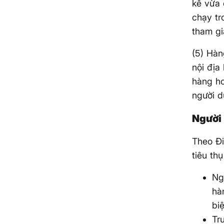
kế vừa 
chạy tr
tham gi
(5) Hàn
nội địa
hàng ho
người d
Người 
Theo Đi
tiêu th
Ng
hà
biệ
Tr