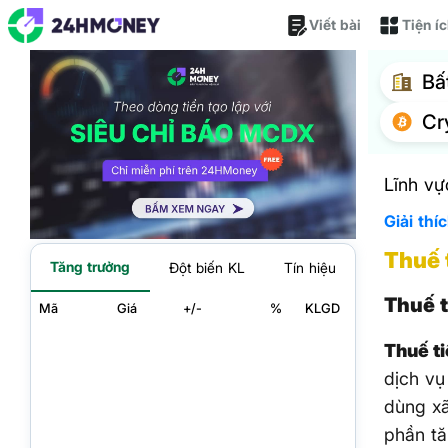
Viết bài
Tiện í
Bấ
Cr
Lĩnh vự
Giải thí
Thuế 
Tăng trưởng
Đột biến KL
Tín hiệu
Thuế t
Mã
Giá
+/-
%
KLGD
Thuế ti
dịch vụ
dùng xã
phần tă