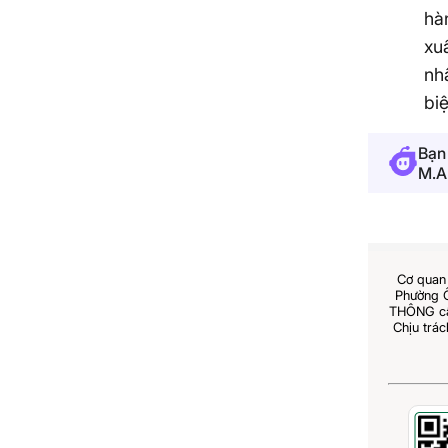
hà
xu
nh
biệ
Bạn 
M.A
Cơ quan 
Phường 
THÔNG cấp
Chịu trá