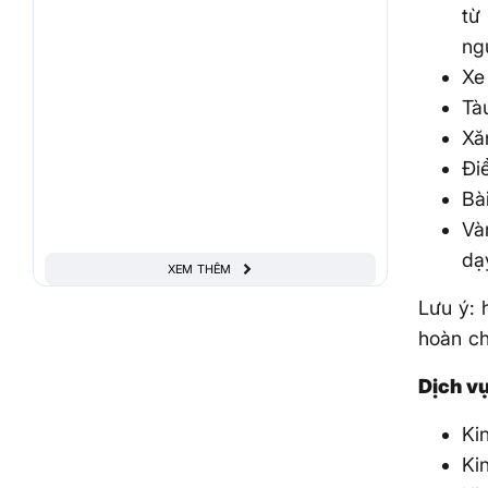
từ
ng
Xe
Tà
Xă
Đi
Bài
Và
dạ
XEM THÊM
Lưu ý: 
hoàn ch
Dịch vụ
Ki
Ki