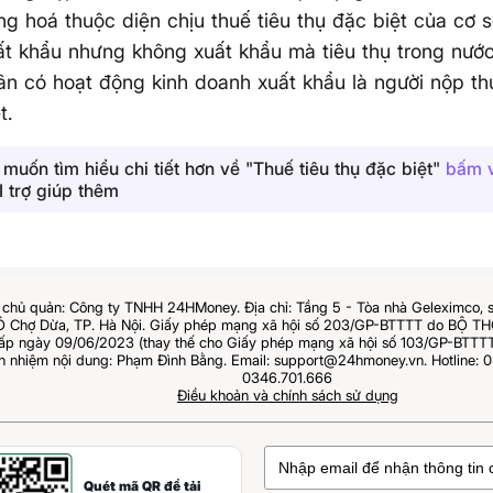
ng hoá thuộc diện chịu thuế tiêu thụ đặc biệt của cơ 
ất khẩu nhưng không xuất khẩu mà tiêu thụ trong nước 
ân có hoạt động kinh doanh xuất khẩu là người nộp th
t.
muốn tìm hiểu chi tiết hơn về "Thuế tiêu thụ đặc biệt"
bấm 
I trợ giúp thêm
chủ quản: Công ty TNHH 24HMoney. Địa chỉ: Tầng 5 - Tòa nhà Geleximco, 
Ô Chợ Dừa, TP. Hà Nội. Giấy phép mạng xã hội số 203/GP-BTTTT do BỘ 
 ngày 09/06/2023 (thay thế cho Giấy phép mạng xã hội số 103/GP-BTTTT
ch nhiệm nội dung: Phạm Đình Bằng. Email: support@24hmoney.vn. Hotline: 0
0346.701.666
Điều khoản và chính sách sử dụng
Quét mã QR để tải