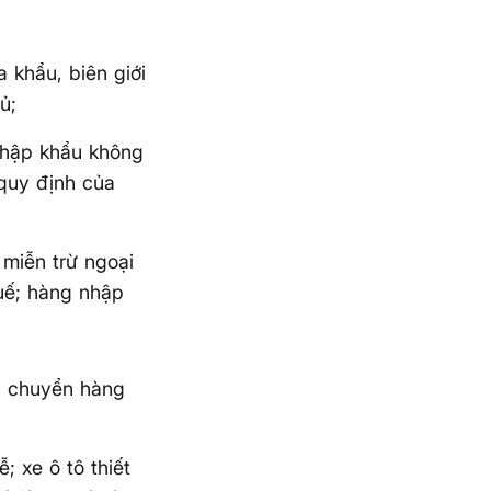
khẩu, biên giới
ủ;
 nhập khẩu không
 quy định của
 miễn trừ ngoại
huế; hàng nhập
n chuyển hàng
; xe ô tô thiết