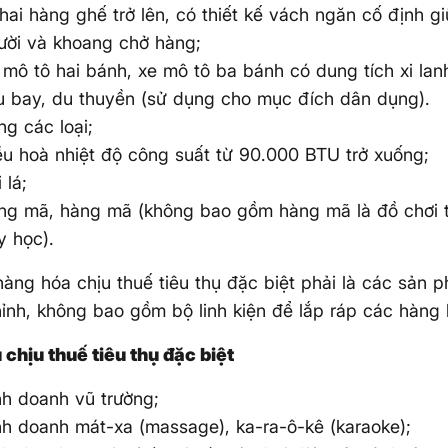
 hai hàng ghế trở lên, có thiết kế vách ngăn cố định 
ười và khoang chở hàng;
 mô tô hai bánh, xe mô tô ba bánh có dung tích xi lan
u bay, du thuyền (sử dụng cho mục đích dân dụng).
ng các loại;
ều hoà nhiệt độ công suất từ 90.000 BTU trở xuống;
 lá;
ng mã, hàng mã (không bao gồm hàng mã là đồ chơi 
y học).
hàng hóa chịu thuế tiêu thụ đặc biệt phải là các sản
ỉnh, không bao gồm bộ linh kiện để lắp ráp các hàng 
 chịu thuế tiêu thụ đặc biệt
nh doanh vũ trường;
nh doanh mát-xa (massage), ka-ra-ô-kê (karaoke);