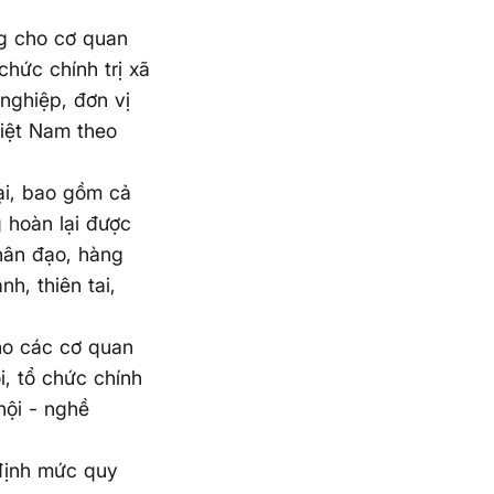
ng cho cơ quan
 chức chính trị xã
 nghiệp, đơn vị
Việt Nam theo
ại, bao gồm cả
 hoàn lại được
hân đạo, hàng
h, thiên tai,
ho các cơ quan
ội, tổ chức chính
hội - nghề
 định mức quy