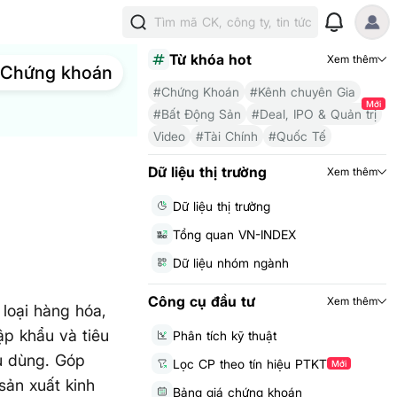
Tìm mã CK, công ty, tin tức
Từ khóa hot
Xem thêm
Chứng khoán
#Chứng Khoán
#Kênh chuyên Gia
Mới
#Bất Động Sản
#Deal, IPO & Quản trị
Video
#Tài Chính
#Quốc Tế
Dữ liệu thị trường
Xem thêm
Dữ liệu thị trường
Tổng quan VN-INDEX
Dữ liệu nhóm ngành
Công cụ đầu tư
Xem thêm
 loại hàng hóa,
ập khẩu và tiêu
Phân tích kỹ thuật
êu dùng. Góp
Lọc CP theo tín hiệu PTKT
Mới
sản xuất kinh
Bảng giá chứng khoán