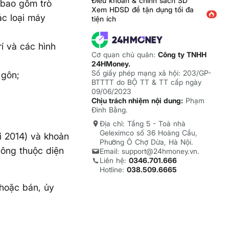
Điều khoản & chính sách SD
 bao gồm trò
Xem HDSD để tận dụng tối đa
ác loại máy
tiện ích
í và các hình
Cơ quan chủ quản:
Công ty TNHH
24HMoney.
Số giấy phép mạng xã hội: 203/GP-
 gôn;
BTTTT do BỘ TT & TT cấp ngày
09/06/2023
Chịu trách nhiệm nội dung:
Phạm
Đình Bằng.
Địa chỉ: Tầng 5 - Toà nhà
Geleximco số 36 Hoàng Cầu,
i 2014) và khoản
Phường Ô Chợ Dừa, Hà Nội.
hông thuộc diện
Email: support@24hmoney.vn.
Liên hệ:
0346.701.666
Hotline:
038.509.6665
 hoặc bán, ủy