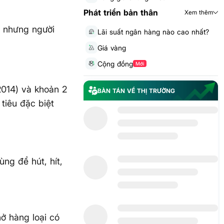
Phát triển bản thân
Xem thêm
p nhưng người
Lãi suất ngân hàng nào cao nhất?
Giá vàng
Cộng đồng
Mới
2014) và khoản 2
BÀN TÁN VỀ THỊ TRƯỜNG
tiêu đặc biệt
ng để hút, hít,
hở hàng loại có