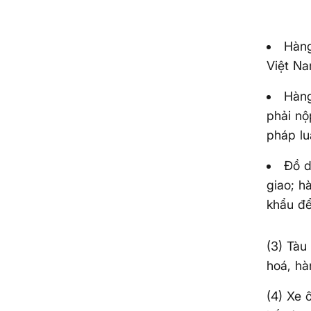
Hàng
Việt Na
Hàng
phải nộ
pháp lu
Đồ d
giao; h
khẩu để
(3) Tàu
hoá, hà
(4) Xe 