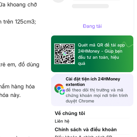
giữa khoang chở
h trên 125cm3;
Đang tải
Quét mã QR để tải app
24HMoney - Giúp bạn
đầu tư an toàn, hiệu
quả
trẻ em, đồ dùng
Cài đặt tiện ích 24HMoney
extention
 phẩm hàng hóa
để theo dõi thị trường và mã
hóa này.
chứng khoán mọi nơi trên trình
duyệt Chrome
Về chúng tôi
Liên hệ
Chính sách và điều khoản