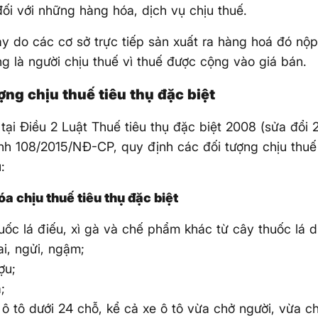
ối với những hàng hóa, dịch vụ chịu thuế.
y do các cơ sở trực tiếp sản xuất ra hàng hoá đó nộ
ng là người chịu thuế vì thuế được cộng vào giá bán.
ợng chịu thuế tiêu thụ đặc biệt
tại Điều 2 Luật Thuế tiêu thụ đặc biệt 2008 (sửa đổi 
nh 108/2015/NĐ-CP, quy định các đối tượng chịu thuế 
:
a chịu thuế tiêu thụ đặc biệt
uốc lá điếu, xì gà và chế phẩm khác từ cây thuốc lá dù
ai, ngửi, ngậm;
ợu;
;
 ô tô dưới 24 chỗ, kể cả xe ô tô vừa chở người, vừa c