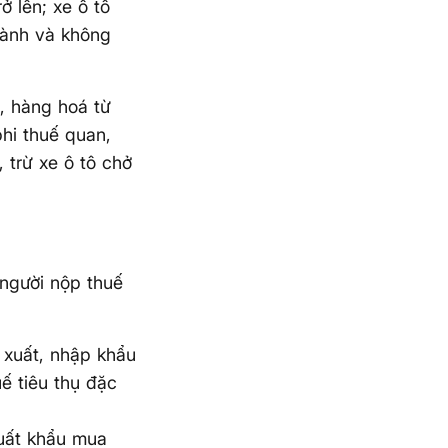
 lên; xe ô tô
 hành và không
, hàng hoá từ
hi thuế quan,
 trừ xe ô tô chở
 người nộp thuế
n xuất, nhập khẩu
ế tiêu thụ đặc
xuất khẩu mua