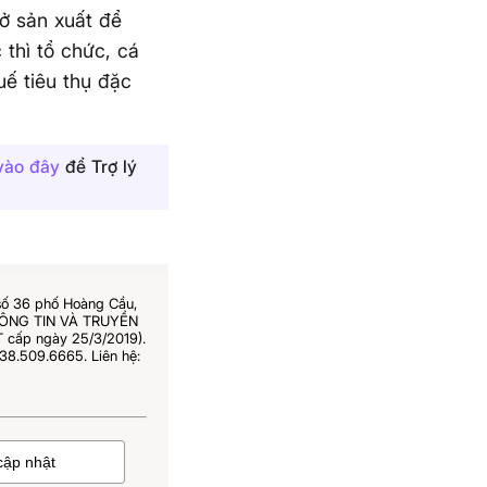
sở sản xuất để
thì tổ chức, cá
uế tiêu thụ đặc
vào đây
để Trợ lý
số 36 phố Hoàng Cầu,
THÔNG TIN VÀ TRUYỀN
 cấp ngày 25/3/2019).
38.509.6665. Liên hệ: