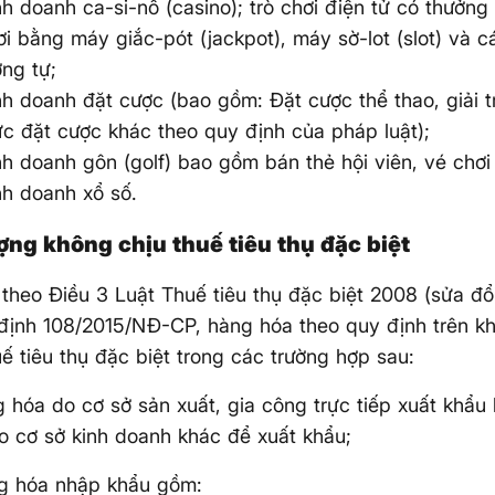
nh doanh ca-si-nô (casino); trò chơi điện tử có thưởng
ơi bằng máy giắc-pót (jackpot), máy sờ-lot (slot) và c
ơng tự;
nh doanh đặt cược (bao gồm: Đặt cược thể thao, giải tr
ức đặt cược khác theo quy định của pháp luật);
nh doanh gôn (golf) bao gồm bán thẻ hội viên, vé chơi
nh doanh xổ số.
ợng không chịu thuế tiêu thụ đặc biệt
theo Điều 3 Luật Thuế tiêu thụ đặc biệt 2008 (sửa đổ
định 108/2015/NĐ-CP, hàng hóa theo quy định trên k
uế tiêu thụ đặc biệt trong các trường hợp sau:
g hóa do cơ sở sản xuất, gia công trực tiếp xuất khẩu
o cơ sở kinh doanh khác để xuất khẩu;
g hóa nhập khẩu gồm: