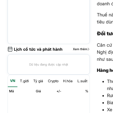
doanh đ
Thuế nà
tiêu dù
Đối tư
Căn cứ 
Lịch cổ tức và phát hành
Xem thêm
Nghị đị
như sau
Dữ liệu đang được cập nhật
Hàng hó
VN
Th
T.giới
Tỷ giá
Crypto
H.hóa
L.suất
nh
Mã
Giá
+/-
%
Rư
Bia
Xe