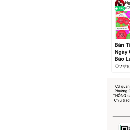
Ng
(C
PRO
Đầ
Qu
Bản T
Ngày 
Bão L
- VNI 
2
1
Điểm,
trần 
Cơ quan 
Phường 
THÔNG cấp
Chịu trá