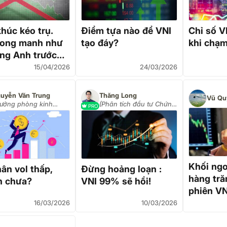
húc kéo trụ.
Điểm tựa nào để VNI
Chỉ số V
ong manh như
tạo đáy?
khi chạ
ng Anh trước
15/04/2026
24/03/2026
uyễn Văn Trung
Thăng Long
Vũ Qu
rưởng phòng kinh
(Phân tích đầu tư Chứng
PRO
anh công ty VPS)
khoán)
Khối ngo
ân vol thấp,
Đừng hoảng loạn :
hàng tră
n chưa?
VNI 99% sẽ hồi!
phiên VN
điểm, cổ
16/03/2026
10/03/2026
"xả" mạ