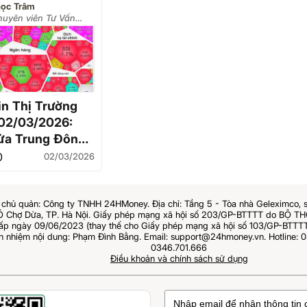
ọc Trâm
huyên viên Tư Vấn
u Tư Chứng Khoán -
ản lý Tài sản)
in Thị Trường
02/03/2026:
ửa Trung Đông
bốc hơi 34
0
02/03/2026
 3 Nhóm ngành
cứng
chủ quản: Công ty TNHH 24HMoney. Địa chỉ: Tầng 5 - Tòa nhà Geleximco, 
Ô Chợ Dừa, TP. Hà Nội. Giấy phép mạng xã hội số 203/GP-BTTTT do BỘ 
 ngày 09/06/2023 (thay thế cho Giấy phép mạng xã hội số 103/GP-BTTTT
ch nhiệm nội dung: Phạm Đình Bằng. Email: support@24hmoney.vn. Hotline: 0
0346.701.666
Điều khoản và chính sách sử dụng