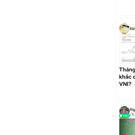
Nh
Tháng 
khắc 
VNI?
Ng
(T
PRO
do