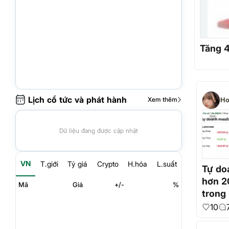
Tăng 4
Lịch cổ tức và phát hành
Xem thêm
Ho
Dữ liệu đang được cập nhật
VN
T.giới
Tỷ giá
Crypto
H.hóa
L.suất
Tự do
hơn 2
Mã
Giá
+/-
%
trong
24 đi
10