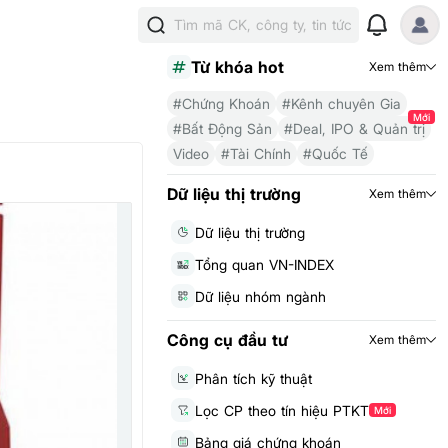
Tìm mã CK, công ty, tin tức
Từ khóa hot
Xem thêm
#Chứng Khoán
#Kênh chuyên Gia
Mới
#Bất Động Sản
#Deal, IPO & Quản trị
Video
#Tài Chính
#Quốc Tế
Dữ liệu thị trường
Xem thêm
Dữ liệu thị trường
Tổng quan VN-INDEX
Dữ liệu nhóm ngành
Công cụ đầu tư
Xem thêm
Phân tích kỹ thuật
Lọc CP theo tín hiệu PTKT
Mới
Bảng giá chứng khoán