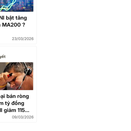
NI bật tăng
m MA200 ?
23/03/2026
yết
ại bán ròng
m tỷ đồng
I giảm 115
 phiếu nào bị
09/03/2026
nh nhất?