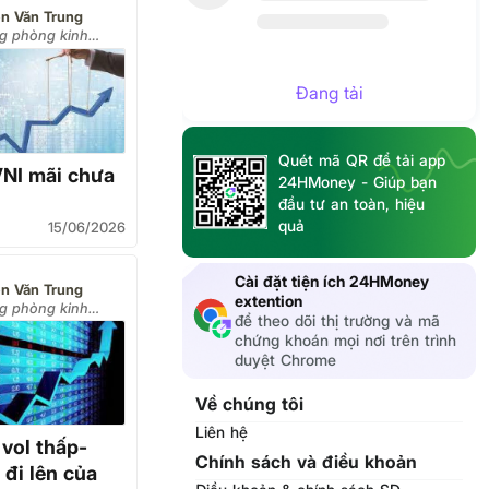
n Văn Trung
ng phòng kinh
 công ty VPS)
Đang tải
Quét mã QR để tải app
VNI mãi chưa
24HMoney - Giúp bạn
đầu tư an toàn, hiệu
quả
15/06/2026
Cài đặt tiện ích 24HMoney
n Văn Trung
extention
ng phòng kinh
để theo dõi thị trường và mã
 công ty VPS)
chứng khoán mọi nơi trên trình
duyệt Chrome
Về chúng tôi
Liên hệ
 vol thấp-
Chính sách và điều khoản
 đi lên của