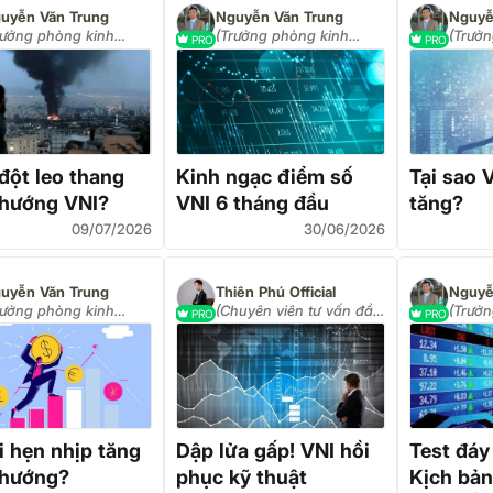
uyễn Văn Trung
Nguyễn Văn Trung
Nguyễ
rưởng phòng kinh
(Trưởng phòng kinh
(Trưở
PRO
PRO
anh công ty VPS)
doanh công ty VPS)
doanh
đột leo thang
Kinh ngạc điểm số
Tại sao 
 hướng VNI?
VNI 6 tháng đầu
tăng?
09/07/2026
30/06/2026
uyễn Văn Trung
Thiên Phú Official
Nguyễ
rưởng phòng kinh
(Chuyên viên tư vấn đầu
(Trưở
PRO
PRO
anh công ty VPS)
tư - Quản lý đầu tư cá
doanh
nhân)
i hẹn nhịp tăng
Dập lửa gấp! VNI hồi
Test đáy
 hướng?
phục kỹ thuật
Kịch bản