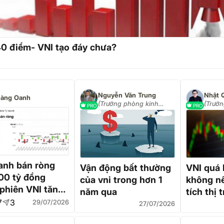
0 điểm- VNI tạo đáy chưa?
Nguyễn Văn Trung
Nhật 
àng Oanh
(Trưởng phòng kinh
(Trưở
PRO
PRO
doanh công ty VPS)
đầu tư
anh bán ròng
Vận động bất thường
VNI quá 
00 tỷ đồng
của vni trong hơn 1
không n
 phiên VNI tăng
năm qua
tích thị 
ểm
7
3
29/07/2026
phiếu cu
27/07/2026