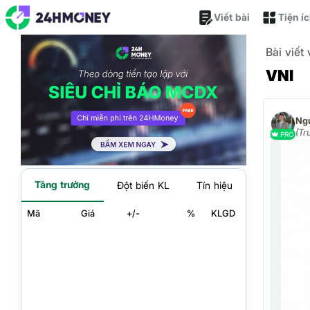
Viết bài
Tiện í
Bài viết
VNI
Ng
(Tr
PRO
Tăng trưởng
Đột biến KL
Tín hiệu
Mã
Giá
+/-
%
KLGD