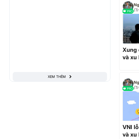
Ng
(T
PRO
do
Xung 
và xu
XEM THÊM
Ng
(T
PRO
do
VNI lỗ
và xu