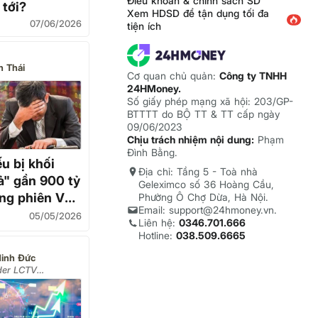
Điều khoản & chính sách SD
 tới?
Xem HDSD để tận dụng tối đa
07/06/2026
tiện ích
n Thái
Cơ quan chủ quản:
Công ty TNHH
24HMoney.
Số giấy phép mạng xã hội: 203/GP-
BTTTT do BỘ TT & TT cấp ngày
09/06/2023
Chịu trách nhiệm nội dung:
Phạm
Đình Bằng.
ếu bị khối
Địa chỉ: Tầng 5 - Toà nhà
ả" gần 900 tỷ
Geleximco số 36 Hoàng Cầu,
ng phiên VNI
Phường Ô Chợ Dừa, Hà Nội.
Email: support@24hmoney.vn.
 21 điểm
05/05/2026
Liên hệ:
0346.701.666
Hotline:
038.509.6665
inh Đức
der LCTV
ment)