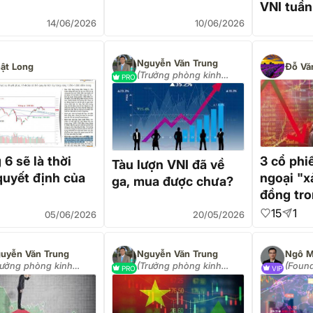
VNI tuần
14/06/2026
10/06/2026
Nguyễn Văn Trung
ật Long
Đỗ Vă
(Trưởng phòng kinh
PRO
doanh công ty VPS)
6 sẽ là thời
3 cổ phi
Tàu lượn VNI đã về
quyết định của
ngoại "x
ga, mua được chưa?
đồng tro
tăng gần
15
1
05/06/2026
20/05/2026
uyễn Văn Trung
Nguyễn Văn Trung
Ngô M
rưởng phòng kinh
(Trưởng phòng kinh
(Foun
PRO
VIP
anh công ty VPS)
doanh công ty VPS)
Invest