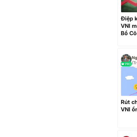
Điệp k
VNI m
Bồ Cô
gió
Ng
(T
PRO
do
Rút ch
VNI ổ