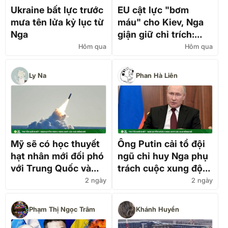
Ukraine bất lực trước
EU cật lực "bơm
mưa tên lửa kỷ lục từ
máu" cho Kiev, Nga
Nga
giận giữ chỉ trích:
"Số tiền khổng lồ đó
Hôm qua
Hôm qua
đủ biến Ukraine
thành Dubai của
Ly Na
Phan Hà Liên
châu Âu"
Mỹ sẽ có học thuyết
Ông Putin cải tổ đội
hạt nhân mới đối phó
ngũ chỉ huy Nga phụ
với Trung Quốc và
trách cuộc xung đột
Nga
với Ukraine
2 ngày
2 ngày
Phạm Thị Ngọc Trâm
Khánh Huyền