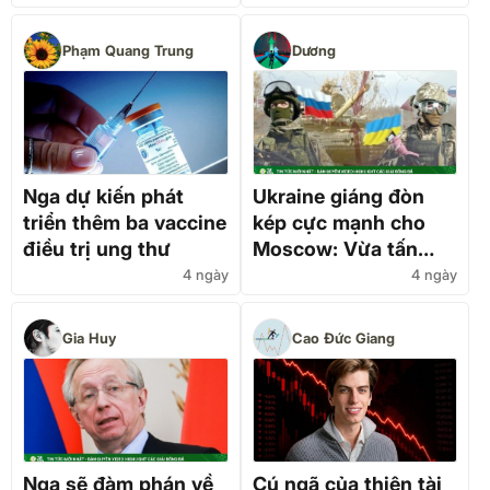
Ukraine
Phạm Quang Trung
Dương
Nga dự kiến phát
Ukraine giáng đòn
triển thêm ba vaccine
kép cực mạnh cho
điều trị ung thư
Moscow: Vừa tấn
công sâu, vừa bóp
4 ngày
4 ngày
nghẹt “cỗ máy chiến
tranh” Nga
Gia Huy
Cao Đức Giang
Nga sẽ đàm phán về
Cú ngã của thiên tài