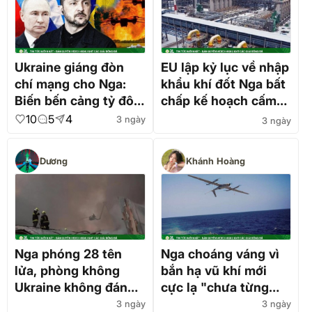
Ukraine giáng đòn
EU lập kỷ lục về nhập
chí mạng cho Nga:
khẩu khí đốt Nga bất
Biến bến cảng tỷ đô
chấp kế hoạch cấm
của Moscow thành
vận
10
5
4
3 ngày
3 ngày
"nghĩa địa" tàu chiến
Dương
Khánh Hoàng
Nga phóng 28 tên
Nga choáng váng vì
lửa, phòng không
bắn hạ vũ khí mới
Ukraine không đánh
cực lạ "chưa từng
chặn được quả nào
được biết đến" của
3 ngày
3 ngày