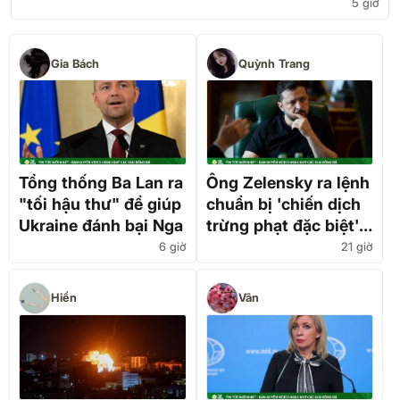
5 giờ
Gia Bách
Quỳnh Trang
Tổng thống Ba Lan ra
Ông Zelensky ra lệnh
"tối hậu thư" để giúp
chuẩn bị 'chiến dịch
Ukraine đánh bại Nga
trừng phạt đặc biệt'
nhằm vào Nga
6 giờ
21 giờ
Hiển
Vân