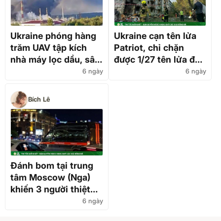
Ukraine phóng hàng
Ukraine cạn tên lửa
trăm UAV tập kích
Patriot, chỉ chặn
nhà máy lọc dầu, sân
được 1/27 tên lửa đạn
bay chiến lược Nga
đạo Nga
6 ngày
6 ngày
Bích Lê
Đánh bom tại trung
tâm Moscow (Nga)
khiến 3 người thiệt
mạng
6 ngày