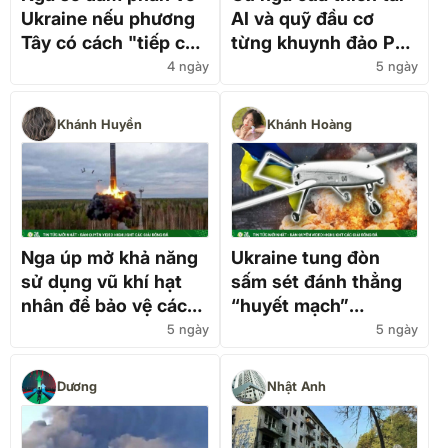
Ukraine nếu phương
AI và quỹ đầu cơ
Tây có cách "tiếp cận
từng khuynh đảo Phố
chín chắn”
Wall
4 ngày
5 ngày
Khánh Huyền
Khánh Hoàng
Nga úp mở khả năng
Ukraine tung đòn
sử dụng vũ khí hạt
sấm sét đánh thẳng
nhân để bảo vệ các
“huyết mạch”
đồng minh
Crimea, tập kích cầu
5 ngày
5 ngày
đường sắt, căn cứ
Nga
Dương
Nhật Anh