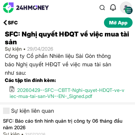
SFC
Mở App
SFC: Nghị quyết HĐQT về việc mua tài
sản
Sự kiện •
29/04/2026
Công ty Cổ phần Nhiên liệu Sài Gòn thông
báo Nghị quyết HĐQT về việc mua tài sản
như sau:
Các tập tin đính kèm:
20260429--SFC--CBTT-Nghi-quyet-HDQT-ve-v
iec-mua-tai-san-VN--EN-_Signed.pdf
Sự kiện liên quan
SFC: Báo cáo tình hình quản trị công ty 06 tháng đầu
năm 2026
Sự kiện •
31/07/2026