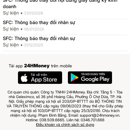
doanh
Sự kiện •
21/01/2026
SFC: Thông báo thay đổi nhân sự
Sự kiện •
06/01/2026
SFC: Thông báo thay đổi nhân sự
Sự kiện •
31/12/2025
24HMoney
Tải app
trên mobile
Cơ quan chủ quản: Công ty TNHH 24HMoney. Địa chỉ: Tầng 5 - Tòa
nhà Geleximco, số 36 phố Hoàng Cầu, Phường Ô Chợ Dừa, TP. Hà
Nội. Giấy phép mạng xã hội số 203/GP-BTTTT do BỘ THÔNG TIN
VÀ TRUYỀN THÔNG cấp ngày 09/06/2023 (thay thế cho Giấy phép
mạng xã hội số 103/GP-BTTTT cấp ngày 25/3/2019). Chịu trách
nhiệm nội dung: Phạm Đình Bằng. Email: support@24hmoney.vn.
Hotline: 038.509.6665. Liên hệ: 0346.701.666
Điều khoản và chính sách sử dụng