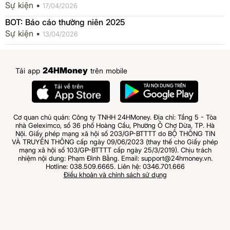
Sự kiện •
17/04/2026
BOT: Báo cáo thường niên 2025
Sự kiện •
13/04/2026
24HMoney
Tải app
trên mobile
Cơ quan chủ quản: Công ty TNHH 24HMoney. Địa chỉ: Tầng 5 - Tòa
nhà Geleximco, số 36 phố Hoàng Cầu, Phường Ô Chợ Dừa, TP. Hà
Nội. Giấy phép mạng xã hội số 203/GP-BTTTT do BỘ THÔNG TIN
VÀ TRUYỀN THÔNG cấp ngày 09/06/2023 (thay thế cho Giấy phép
mạng xã hội số 103/GP-BTTTT cấp ngày 25/3/2019). Chịu trách
nhiệm nội dung: Phạm Đình Bằng. Email: support@24hmoney.vn.
Hotline: 038.509.6665. Liên hệ: 0346.701.666
Điều khoản và chính sách sử dụng