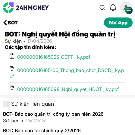
BOT
Mở App
BOT: Nghị quyết Hội đồng quản trị
Sự kiện •
17/04/2026
Các tập tin đính kèm:
000000016165025_CBTT__ky.pdf
000000016165100_Thong_bao_chot_DSCD__ky.p
df
000000016165098_Nghi_quyet_HDQT__ky.pdf
Sự kiện liên quan
BOT: Báo cáo quản trị công ty bán niên 2026
Sự kiện •
30/07/2026
BOT: Báo cáo tài chính quý 2/2026