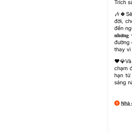
Trích 
🎶🍀Sẽ
đời, c
đến nguồn
𝐧𝐡𝐮̛̃𝐧𝐠 
đường để đ𝐚
thay vì
❤️💎Và
chạm đ
hạn từ
sáng n
Nhà 