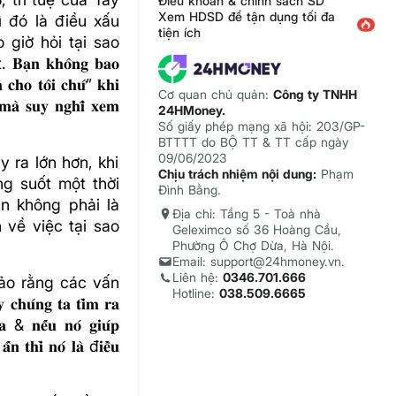
Điều khoản & chính sách SD
Xem HDSD để tận dụng tối đa
 đó là điều xấu
tiện ích
 giờ hỏi tại sao
 𝐤𝐡𝐨̂𝐧𝐠 𝐛𝐚𝐨
𝐚 𝐜𝐡𝐨 𝐭𝐨̂𝐢 𝐜𝐡𝐮̛́” 𝐤𝐡𝐢
Cơ quan chủ quản:
Công ty TNHH
́ 𝐦𝐚̀ 𝐬𝐮𝐲 𝐧𝐠𝐡𝐢̃ 𝐱𝐞𝐦
24HMoney.
Số giấy phép mạng xã hội: 203/GP-
BTTTT do BỘ TT & TT cấp ngày
09/06/2023
 ra lớn hơn, khi
Chịu trách nhiệm nội dung:
Phạm
ng suốt một thời
Đình Bằng.
ãn không phải là
Địa chỉ: Tầng 5 - Toà nhà
 về việc tại sao
Geleximco số 36 Hoàng Cầu,
Phường Ô Chợ Dừa, Hà Nội.
Email: support@24hmoney.vn.
Liên hệ:
0346.701.666
bảo rằng các vấn
Hotline:
038.509.6665
𝐧𝐠 𝐭𝐚 𝐭𝐢̀𝐦 𝐫𝐚
𝐭𝐚 & 𝐧𝐞̂́𝐮 𝐧𝐨́ 𝐠𝐢𝐮́𝐩
́𝐧 𝐭𝐡𝐢̀ 𝐧𝐨́ 𝐥𝐚̀ đ𝐢𝐞̂̀𝐮