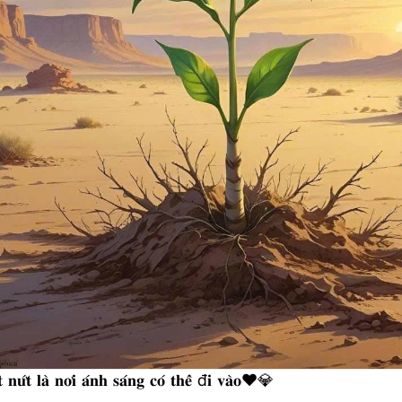
𝐧𝐮̛́𝐭 𝐥𝐚̀ 𝐧𝐨̛𝐢 𝐚́𝐧𝐡 𝐬𝐚́𝐧𝐠 𝐜𝐨́ 𝐭𝐡𝐞̂̉ đ𝐢 𝐯𝐚̀𝐨❤️💎