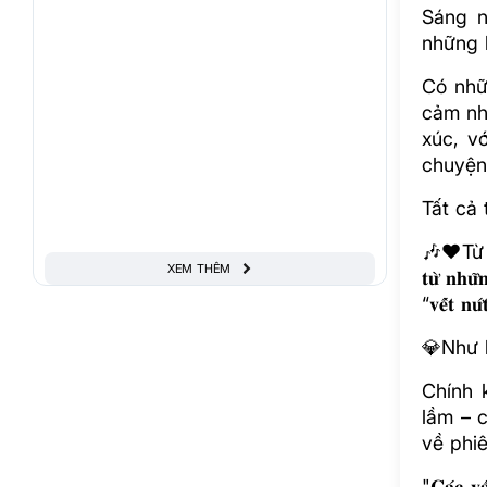
Sáng n
những 
Có nhữ
cảm nh
xúc, v
chuyện 
Tất cả 
🎶❤️Từ nh
XEM THÊM
𝐭𝐮̛̀ 𝐧𝐡𝐮̛
“𝐯𝐞̂́𝐭 𝐧𝐮
💎Như l
Chính 
lầm – c
về phiê
"𝐂𝐚́𝐜 𝐯𝐚