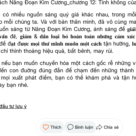
sách Năng Đoạn Kim Cương_chương 12: Tính không củ
 có nhiều nguồn sáng quý giá khác nhau, trong mỗi
ho mỗi chúng ta. Và với bản thân mình, đã vô cùng 
 sáng từ Năng Đoạn Kim Cương, ánh sáng để 𝐠𝐢𝐚̉𝐢 𝐪𝐮𝐲𝐞̂́𝐭 𝐭
𝐯𝐚̂́𝐧 đ𝐞̂̀, 𝐠𝐢𝐚̉𝐦 & 𝐝𝐚̂̀𝐧 𝐥𝐨𝐚̣𝐢 𝐛𝐨̉ 𝐡𝐨𝐚̀𝐧 𝐭𝐨𝐚̀𝐧 𝐧𝐡𝐮̛̃𝐧𝐠 𝐜𝐚̉𝐦 𝐱
̣𝐭 đ𝐮̛𝐨̛̣𝐜 𝐦𝐨̣𝐢 𝐭𝐡𝐮̛́ 𝐦𝐢̀𝐧𝐡 𝐦𝐮𝐨̂́𝐧 𝐦𝐨̣̂𝐭 𝐜𝐚́𝐜𝐡 tận hưởng, 𝐥𝐮𝐨̂𝐧 
 chỉ thỉnh thoảng hiệu quả, bất bênh, may rủi.
 nếu bạn muốn chuyển hóa một cách gốc rễ những v
ến con đuờng đúng đắn để chạm đến những thành 
 mọi xuất phát điểm, bạn có thể khám phá và tận 
ày bạn nhé.
đầu tư lưu ý
Thích
Bình luận
Chia sẻ