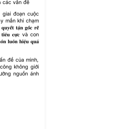
a các vấn đề
 giai đoạn cuộc
may mắn khi chạm
̣̂𝐧 𝐠𝐨̂́𝐜 𝐫𝐞̂̃
́𝐜 𝐭𝐢𝐞̂𝐮 𝐜𝐮̛̣𝐜 và con
𝐥𝐮𝐨̂𝐧 𝐡𝐢𝐞̣̂𝐮 𝐪𝐮𝐚̉
ấn đề của mình,
công không giới
hưởng nguồn ánh