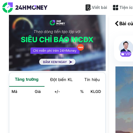
Viết bài
Tiện í
Bài c
VIP
Tăng trưởng
Đột biến KL
Tín hiệu
Mã
Giá
+/-
%
KLGD