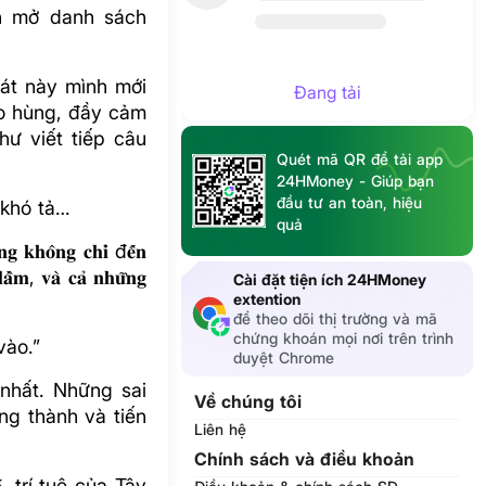
nh mở danh sách
hát này mình mới
Đang tải
ào hùng, đầy cảm
hư viết tiếp câu
Quét mã QR để tải app
24HMoney - Giúp bạn
đầu tư an toàn, hiệu
 khó tả…
quả
𝐨̂𝐧𝐠 𝐜𝐡𝐢̉ đ𝐞̂́𝐧
𝐥𝐚̂̀𝐦, 𝐯𝐚̀ 𝐜𝐚̉ 𝐧𝐡𝐮̛̃𝐧𝐠
Cài đặt tiện ích 24HMoney
extention
để theo dõi thị trường và mã
chứng khoán mọi nơi trên trình
vào.”
duyệt Chrome
nhất. Những sai
Về chúng tôi
ng thành và tiến
Liên hệ
Chính sách và điều khoản
𝐡𝐞̂̉ 𝐜𝐨́, trí tuệ của Tây