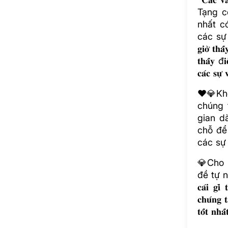
Tạng c
nhất c
các sự v
𝐠𝐢𝐨̛̀ 𝐭𝐡𝐚
𝐭𝐡𝐚̂́𝐲 đ
𝐜𝐚́𝐜 𝐬𝐮̛̣ 
❤️💎Kh
chúng 
gian d
chỗ để
các sự 
💎Cho 
đề tự nó 
𝐜𝐚́𝐢 𝐠𝐢̀
𝐜𝐡𝐮́𝐧𝐠 𝐭
𝐭𝐨̂́𝐭 𝐧𝐡𝐚