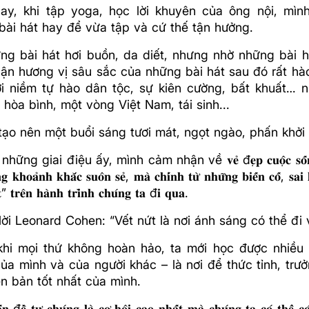
ay, khi tập yoga, học lời khuyên của ông nội, mì
bài hát hay để vừa tập và cứ thế tận hưởng.
ng bài hát hơi buồn, da diết, nhưng nhờ những bài 
ận hương vị sâu sắc của những bài hát sau đó rất h
ới niềm tự hào dân tộc, sự kiên cường, bất khuất… n
hòa bình, một vòng Việt Nam, tái sinh...
tạo nên một buổi sáng tươi mát, ngọt ngào, phấn khởi
ững giai điệu ấy, mình cảm nhận về 𝐯𝐞̉ đ𝐞̣𝐩 𝐜𝐮𝐨̣̂𝐜 𝐬𝐨̂́𝐧𝐠 𝐤𝐡
̃𝐧𝐠 𝐤𝐡𝐨𝐚̉𝐧𝐡 𝐤𝐡𝐚̆́𝐜 𝐬𝐮𝐨̂𝐧 𝐬𝐞̉, 𝐦𝐚̀ 𝐜𝐡𝐢́𝐧𝐡 𝐭𝐮̛̀ 𝐧𝐡𝐮̛̃𝐧𝐠 𝐛𝐢𝐞̂́𝐧 𝐜𝐨̂́, 𝐬𝐚𝐢 
̛́𝐭” 𝐭𝐫𝐞̂𝐧 𝐡𝐚̀𝐧𝐡 𝐭𝐫𝐢̀𝐧𝐡 𝐜𝐡𝐮́𝐧𝐠 𝐭𝐚 đ𝐢 𝐪𝐮𝐚.
ời Leonard Cohen: “Vết nứt là nơi ánh sáng có thể đi 
khi mọi thứ không hoàn hảo, ta mới học được nhiều 
ủa mình và của người khác – là nơi để thức tỉnh, trưở
n bản tốt nhất của mình.
̂́𝐧 đ𝐞̂̀ 𝐭𝐮̛̣ 𝐜𝐡𝐮́𝐧𝐠 𝐥𝐚̀ 𝐜𝐨̛ 𝐡𝐨̣̂𝐢 𝐜𝐚𝐨 𝐧𝐡𝐚̂́𝐭 𝐦𝐚̀ 𝐜𝐡𝐮́𝐧𝐠 𝐭𝐚 𝐜𝐨́ 