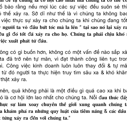
ổ bảo rằng nếu mọi lúc các sự việc đều suôn sẻ thì
ó thể xảy ra. Sở dĩ như thế là vì chúng ta không bao
iệc thực sự xảy ra cho chúng ta khi chúng đang tốt. 𝐁𝐚̣𝐧
̂́𝐲 𝐧𝐠𝐮̛𝐨̛̀𝐢 𝐭𝐚 𝐯𝐨̀ đ𝐚̂̀𝐮 𝐛𝐮̛́𝐭 𝐭𝐨́𝐜 𝐦𝐚̀ 𝐥𝐚 𝐥𝐞̂𝐧 “ 𝐭𝐚̣𝐢 𝐬𝐚𝐨 𝐧𝐨́ 𝐥𝐚̣𝐢 𝐱𝐚̉𝐲 
𝐞̂̀𝐮 𝐠𝐢̀ đ𝐨́ 𝐭𝐨̂́𝐭 đ𝐚̃ 𝐱𝐚̉𝐲 𝐫𝐚 𝐜𝐡𝐨 𝐡𝐨̣. 𝐂𝐡𝐮́𝐧𝐠 𝐭𝐚 𝐩𝐡𝐚̉𝐢 𝐜𝐡𝐢̣𝐮 𝐤𝐡𝐨
𝐢𝐞̣̂𝐜 𝐱𝐮𝐚̂́𝐭 𝐩𝐡𝐚́𝐭 𝐭𝐮̛̀ đ𝐚̂𝐮.
ông có gì buồn hơn, không có một vấn đề nào sắp xảy
ta đã trở nên tự mãn, vì đạt thành công liên tục tro
ài. Công việc kinh doanh luôn luôn thay đổi & tự m
 từ đó người ta thực hiện truy tìm sâu xa & khó khăn
thật xảy ra.
nên, quả không phải là một điều gì quá cao xa khi 
là cơ hội lớn lao nhất cho chúng ta. Nỗi đ𝐚𝐮 𝐭𝐡𝐮́𝐜 đ𝐚̂̉𝐲 𝐜𝐡𝐮́
 𝐭𝐡𝐮̛̣𝐜 𝐬𝐮̛̣ 𝐥𝐚̀𝐦 𝐱𝐨𝐚𝐲 𝐜𝐡𝐮𝐲𝐞̂̉𝐧 𝐭𝐡𝐞̂́ 𝐠𝐢𝐨̛́𝐢 𝐱𝐮𝐧𝐠 𝐪𝐮𝐚𝐧𝐡 𝐜𝐡𝐮́𝐧𝐠 
𝐚 𝐤𝐡𝐚́𝐦 𝐩𝐡𝐚́ 𝐫𝐚 𝐧𝐡𝐮̛̃𝐧𝐠 𝐪𝐮𝐲 𝐥𝐮𝐚̣̂𝐭 𝐜𝐮̉𝐚 𝐭𝐢𝐞̂̀𝐦 𝐧𝐚̆𝐧𝐠 & 𝐜𝐚́𝐜 𝐝𝐚̂́𝐮 𝐚̂
̂́𝐭 𝐭𝐮̛̀𝐧𝐠 𝐱𝐚̉𝐲 𝐫𝐚 đ𝐞̂́𝐧 𝐯𝐨̛́𝐢 𝐜𝐡𝐮́𝐧𝐠 𝐭𝐚."