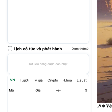
Lịch cổ tức và phát hành
Xem thêm
Dữ liệu đang được cập nhật
VN
T.giới
Tỷ giá
Crypto
H.hóa
L.suất
Mã
Giá
+/-
%
🎶🍀𝐕𝐞̂́𝐭 