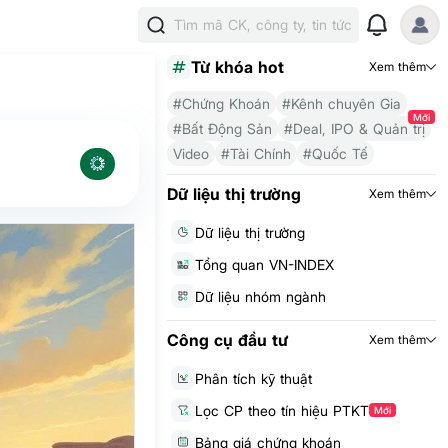
Tìm mã CK, công ty, tin tức
Từ khóa hot
Xem thêm
#Chứng Khoán
#Kênh chuyên Gia
Mới
#Bất Động Sản
#Deal, IPO & Quản trị
Video
#Tài Chính
#Quốc Tế
Dữ liệu thị trường
Xem thêm
Dữ liệu thị trường
Tổng quan VN-INDEX
Dữ liệu nhóm ngành
Công cụ đầu tư
Xem thêm
Phân tích kỹ thuật
Lọc CP theo tín hiệu PTKT
Mới
Bảng giá chứng khoán