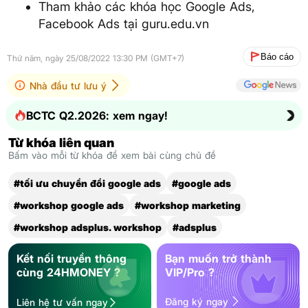
Tham khảo các khóa học Google Ads,
Facebook Ads tại guru.edu.vn
Báo cáo
Thứ năm, ngày 25/08/2022 13:30 PM (GMT+7)
Nhà đầu tư lưu ý
BCTC Q2.2026: xem ngay!
Từ khóa liên quan
Bấm vào mỗi từ khóa để xem bài cùng chủ đề
#tối ưu chuyển đổi google ads
#google ads
#workshop google ads
#workshop marketing
#workshop adsplus. workshop
#adsplus
Kết nối truyền thông
Bạn muốn trở thành
cùng 24HMONEY ?
VIP/Pro ?
Đăng ký ngay
Liên hệ tư vấn ngay