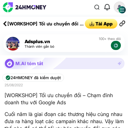
[WORKSHOP] Tối ưu chuyển đổi –
Tải App
Chạm đỉnh doanh thu với Google
Ads
100+ theo dõi
Adsplus.vn
Thành viên gắn bó
M.AI tóm tắt
24HMONEY đã kiểm duyệt
25/08/2022
[WORKSHOP] Tối ưu chuyển đổi – Chạm đỉnh
doanh thu với Google Ads
Cuối năm là giai đoạn các thương hiệu cùng nhau
đưa ra hàng loạt các campain khác nhau. Vậy làm