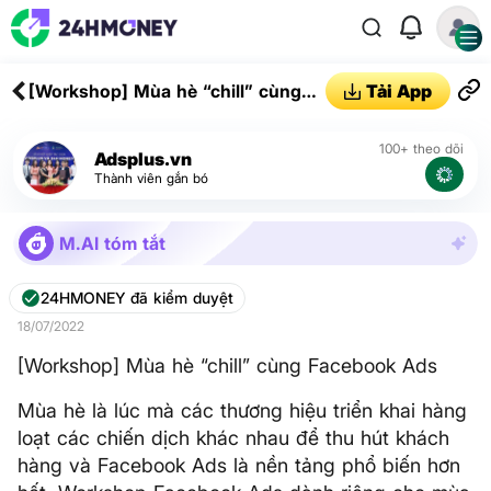
[Workshop] Mùa hè “chill” cùng
Tải App
Facebook Ads
100+ theo dõi
Adsplus.vn
Thành viên gắn bó
M.AI tóm tắt
24HMONEY đã kiểm duyệt
18/07/2022
[Workshop] Mùa hè “chill” cùng Facebook Ads
Mùa hè là lúc mà các thương hiệu triển khai hàng
loạt các chiến dịch khác nhau để thu hút khách
hàng và Facebook Ads là nền tảng phổ biến hơn