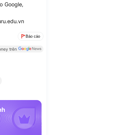
o Google,
ru.edu.vn
Báo cáo
ney trên
nh