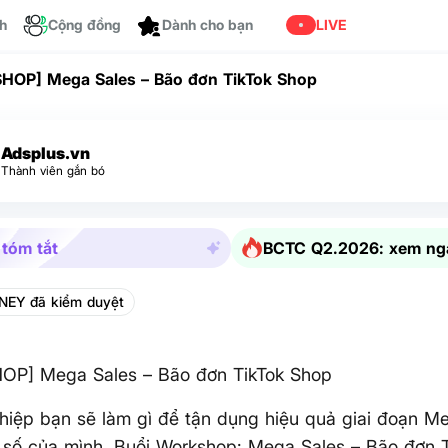
ch
Cộng đồng
Dành cho bạn
LIVE
OP] Mega Sales – Bão đơn TikTok Shop
Adsplus.vn
Thành viên gắn bó
 tóm tắt
BCTC Q2.2026: xem ng
EY đã kiểm duyệt
P] Mega Sales – Bão đơn TikTok Shop
iệp bạn sẽ làm gì để tận dụng hiệu quả giai đoạn Me
số của mình. Buổi Workshop: Mega Sales – Bão đơn 