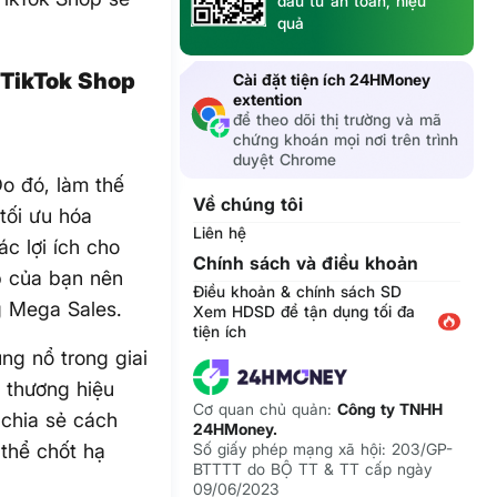
đầu tư an toàn, hiệu
quả
 TikTok Shop
Cài đặt tiện ích 24HMoney
extention
để theo dõi thị trường và mã
chứng khoán mọi nơi trên trình
duyệt Chrome
o đó, làm thế
Về chúng tôi
tối ưu hóa
Liên hệ
c lợi ích cho
Chính sách và điều khoản
p của bạn nên
Điều khoản & chính sách SD
g Mega Sales.
Xem HDSD để tận dụng tối đa
tiện ích
ng nổ trong giai
 thương hiệu
Cơ quan chủ quản:
Công ty TNHH
 chia sẻ cách
24HMoney.
thể chốt hạ
Số giấy phép mạng xã hội: 203/GP-
BTTTT do BỘ TT & TT cấp ngày
09/06/2023