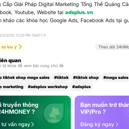
 Cấp Giải Pháp Digital Marketing Tổng Thể Quảng Cá
book, Youtube, Website tại
adsplus.vn
 khảo các khóa học Google Ads, Facebook Ads tại gu
6/12/2022 13:20 PM (GMT+7)
 tư lưu ý
Theo dõi 24HMo
liên quan
 từ khóa để xem bài cùng chủ đề
 tiktok shop mega sales
#tiktok
#tiktok shop
#mega sales
p marketing
#adsplus workshop
#adsplus
i truyền thông
Bạn muốn trở thà
24HMONEY ?
VIP/Pro ?
ệ tư vấn ngay
Đăng ký ngay