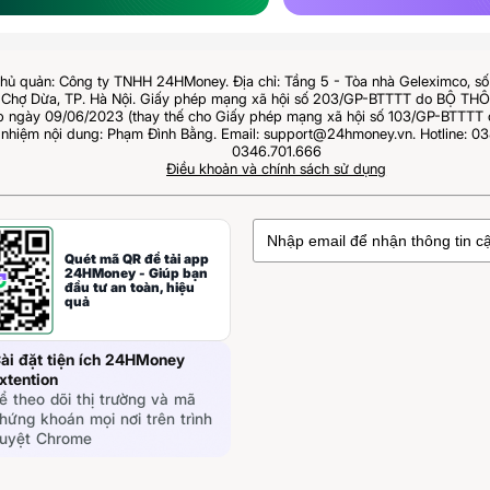
hủ quản: Công ty TNHH 24HMoney. Địa chỉ: Tầng 5 - Tòa nhà Geleximco, s
Chợ Dừa, TP. Hà Nội. Giấy phép mạng xã hội số 203/GP-BTTTT do BỘ T
ngày 09/06/2023 (thay thế cho Giấy phép mạng xã hội số 103/GP-BTTTT 
 nhiệm nội dung: Phạm Đình Bằng. Email: support@24hmoney.vn. Hotline: 03
0346.701.666
Điều khoản và chính sách sử dụng
Quét mã QR để tải app
24HMoney - Giúp bạn
đầu tư an toàn, hiệu
quả
ài đặt tiện ích 24HMoney
xtention
ể theo dõi thị trường và mã
hứng khoán mọi nơi trên trình
uyệt Chrome