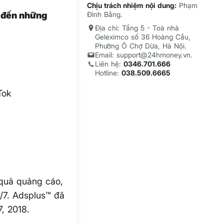
Chịu trách nhiệm nội dung:
Phạm
 đến những
Đình Bằng.
Địa chỉ: Tầng 5 - Toà nhà
Geleximco số 36 Hoàng Cầu,
Phường Ô Chợ Dừa, Hà Nội.
Email: support@24hmoney.vn.
Liên hệ:
0346.701.666
Hotline:
038.509.6665
Tok
 quả quảng cáo,
/7. Adsplus™ đã
7, 2018.