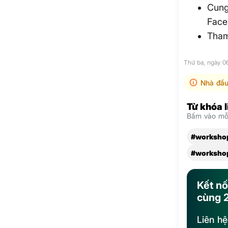
Cung
Face
Tham
Thứ ba, ngày 0
Nhà đầu
Từ khóa 
Bấm vào mỗi
#workshop
#worksho
Kết nố
cùng 
Liên h