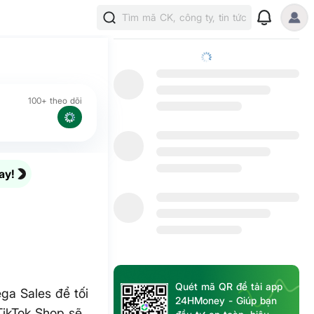
Tìm mã CK, công ty, tin tức
100+ theo dõi
ay!
Quét mã QR để tải app
ga Sales để tối
24HMoney - Giúp bạn
TikTok Shop sẽ