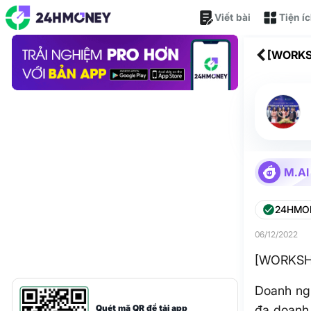
Viết bài
Tiện í
[WORKSH
M.AI
24HMON
06/12/2022
[WORKSHO
Doanh ngh
Quét mã QR để tải app
đa doanh 