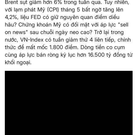
Brent sụt giảm hơn 6% trong tuần qua. Tuy nhiên,
với lạm phát Mỹ (CPI) tháng 5 bất ngờ tăng lên
4,2%, liệu FED có giữ nguyên quan điểm diều
hâu? Chứng khoán Mỹ có đối mặt với áp lực "sell
on news" sau chuỗi ngày neo cao? Trở lại trong
nước, VN-Index có tuần giảm thứ 4 liên tiếp, chính
thức để mất mốc 1.800 điểm. Dòng tiền co cụm
cùng áp lực bán ròng kỷ lục hơn 16.500 tỷ đồng từ
khối ngoại.