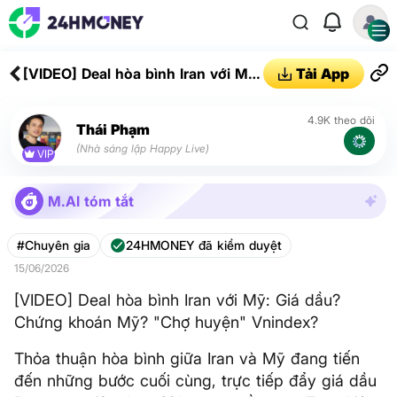
[VIDEO] Deal hòa bình Iran với Mỹ:
Tải App
Giá dầu? Chứng khoán Mỹ? "Chợ
huyện" Vnindex?
4.9K theo dõi
Thái Phạm
(Nhà sáng lập Happy Live)
VIP
M.AI tóm tắt
#Chuyên gia
24HMONEY đã kiểm duyệt
15/06/2026
[VIDEO] Deal hòa bình Iran với Mỹ: Giá dầu?
Chứng khoán Mỹ? "Chợ huyện" Vnindex?
Thỏa thuận hòa bình giữa Iran và Mỹ đang tiến
đến những bước cuối cùng, trực tiếp đẩy giá dầu