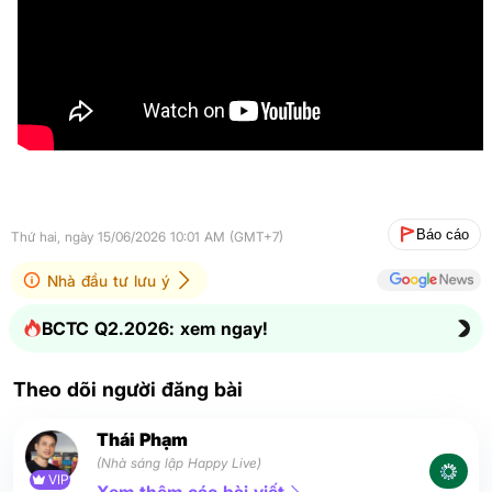
Báo cáo
Thứ hai, ngày 15/06/2026 10:01 AM (GMT+7)
Nhà đầu tư lưu ý
BCTC Q2.2026: xem ngay!
Theo dõi người đăng bài
Thái Phạm
(Nhà sáng lập Happy Live)
VIP