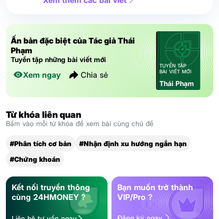
Xem thêm các bài viết
Ấn bản đặc biệt của Tác giả Thái
Phạm
Tuyển tập những bài viết mới
TUYỂN TẬP
BÀI VIẾT MỚI
Xem ngay
Chia sẻ
Thái Phạm
Từ khóa liên quan
Bấm vào mỗi từ khóa để xem bài cùng chủ đề
#Phân tích cơ bản
#Nhận định xu hướng ngắn hạn
#Chứng khoán
Kết nối truyền thông
Bạn muốn trở thành
cùng 24HMONEY ?
VIP/Pro ?
Đăng ký ngay
Liên hệ tư vấn ngay