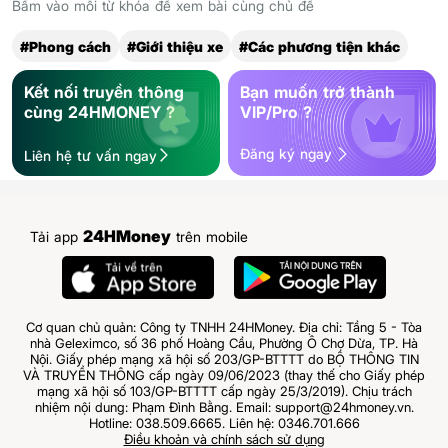
Bấm vào mỗi từ khóa để xem bài cùng chủ đề
#Phong cách
#Giới thiệu xe
#Các phương tiện khác
Kết nối truyền thông
Bạn muốn trở thành
cùng 24HMONEY ?
VIP/Pro ?
Đăng ký ngay
Liên hệ tư vấn ngay
24HMoney
Tải app
trên mobile
Cơ quan chủ quản: Công ty TNHH 24HMoney. Địa chỉ: Tầng 5 - Tòa
nhà Geleximco, số 36 phố Hoàng Cầu, Phường Ô Chợ Dừa, TP. Hà
Nội. Giấy phép mạng xã hội số 203/GP-BTTTT do BỘ THÔNG TIN
VÀ TRUYỀN THÔNG cấp ngày 09/06/2023 (thay thế cho Giấy phép
mạng xã hội số 103/GP-BTTTT cấp ngày 25/3/2019). Chịu trách
nhiệm nội dung: Phạm Đình Bằng. Email: support@24hmoney.vn.
Hotline: 038.509.6665. Liên hệ: 0346.701.666
Điều khoản và chính sách sử dụng