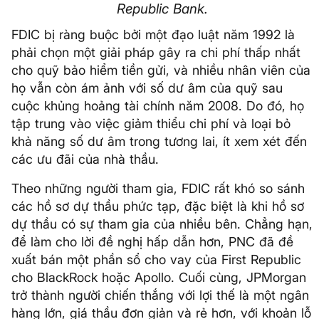
Republic Bank.
FDIC bị ràng buộc bởi một đạo luật năm 1992 là
phải chọn một giải pháp gây ra chi phí thấp nhất
cho quỹ bảo hiểm tiền gửi, và nhiều nhân viên của
họ vẫn còn ám ảnh với số dư âm của quỹ sau
cuộc khủng hoảng tài chính năm 2008. Do đó, họ
tập trung vào việc giảm thiểu chi phí và loại bỏ
khả năng số dư âm trong tương lai, ít xem xét đến
các ưu đãi của nhà thầu.
Theo những người tham gia, FDIC rất khó so sánh
các hồ sơ dự thầu phức tạp, đặc biệt là khi hồ sơ
dự thầu có sự tham gia của nhiều bên. Chẳng hạn,
để làm cho lời đề nghị hấp dẫn hơn, PNC đã đề
xuất bán một phần sổ cho vay của First Republic
cho BlackRock hoặc Apollo. Cuối cùng, JPMorgan
trở thành người chiến thắng với lợi thế là một ngân
hàng lớn, giá thầu đơn giản và rẻ hơn, với khoản lỗ