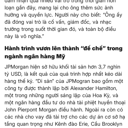
đảm nhận quá nhiều vai trò trong thời gian hỗn
loạn gần đây, mang lại cho ông thêm sức ảnh
hưởng và quyền lực. Người này cho biết: “Ông ấy
đã đóng vai trò là cố vấn, giám đốc, và nhạc
trưởng trong suốt thời gian đó, và toàn bộ điều
này là vô nghĩa.”
Hành trình vươn lên thành “đế chế” trong
ngành ngân hàng Mỹ
JPMorgan hiện sở hữu khối tài sản hơn 3,7 nghìn
tỷ USD, là kết quả của quá trình hợp nhất kéo dài
hàng thế kỷ. “Di sản” của JPMogran bao gồm một
công ty được thành lập bởi Alexander Hamilton,
một trong những người sáng lập của Hoa Kỳ, và
một ngân hàng đầu tư do nhà tài phiệt huyền thoại
John Pierpont Morgan điều hành. Ngoài ra còn có
các nhà cho vay đã tài trợ cho các dự án cơ sở hạ
tầng quan trọng như Kênh đào Erie, Cầu Brooklyn