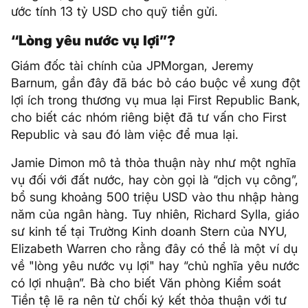
ước tính 13 tỷ USD cho quỹ tiền gửi.
“Lòng yêu nước vụ lợi”?
Giám đốc tài chính của JPMorgan, Jeremy
Barnum, gần đây đã bác bỏ cáo buộc về xung đột
lợi ích trong thương vụ mua lại First Republic Bank,
cho biết các nhóm riêng biệt đã tư vấn cho First
Republic và sau đó làm việc để mua lại.
Jamie Dimon mô tả thỏa thuận này như một nghĩa
vụ đối với đất nước, hay còn gọi là “dịch vụ công”,
bổ sung khoảng 500 triệu USD vào thu nhập hàng
năm của ngân hàng. Tuy nhiên, Richard Sylla, giáo
sư kinh tế tại Trường Kinh doanh Stern của NYU,
Elizabeth Warren cho rằng đây có thể là một ví dụ
về "lòng yêu nước vụ lợi" hay “chủ nghĩa yêu nước
có lợi nhuận”. Bà cho biết Văn phòng Kiểm soát
Tiền tệ lẽ ra nên từ chối ký kết thỏa thuận với tư