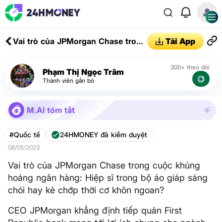
Vai trò của JPMorgan Chase trong
Tải App
cuộc khủng hoảng ngân hàng:
Hiệp sĩ trong bộ áo giáp sáng chói
300+ theo dõi
Phạm Thị Ngọc Trâm
hay kẻ chớp thời cơ khôn ngoan?
Thành viên gắn bó
M.AI tóm tắt
#Quốc tế
24HMONEY đã kiểm duyệt
08/05/2023
Vai trò của JPMorgan Chase trong cuộc khủng
hoảng ngân hàng: Hiệp sĩ trong bộ áo giáp sáng
chói hay kẻ chớp thời cơ khôn ngoan?
CEO JPMorgan khẳng định tiếp quản First