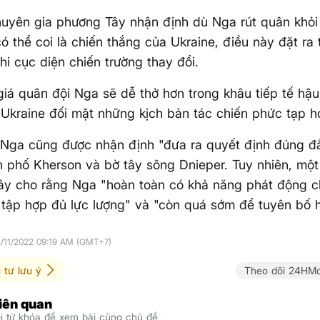
uyên gia phương Tây nhận định dù Nga rút quân khỏi
ó thể coi là chiến thắng của Ukraine, điều này đặt ra 
khi cục diện chiến trường thay đổi.
iá quân đội Nga sẽ dễ thở hơn trong khâu tiếp tế hậu 
 Ukraine đối mặt những kịch bản tác chiến phức tạp h
Nga cũng được nhận định "đưa ra quyết định đúng đắ
h phố Kherson và bờ tây sông Dnieper. Tuy nhiên, một
ây cho rằng Nga "hoàn toàn có khả năng phát động c
tập hợp đủ lực lượng" và "còn quá sớm để tuyên bố h
5/11/2022 09:19 AM (GMT+7)
 tư lưu ý
Theo dõi 24HMo
liên quan
 từ khóa để xem bài cùng chủ đề