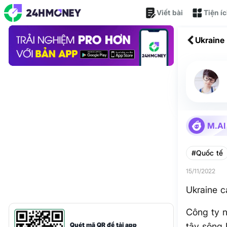
Viết bài
Tiện í
Ukraine
M.AI
#Quốc tế
15/11/2022
Ukraine c
Công ty n
Quét mã QR để tải app
tây sông 