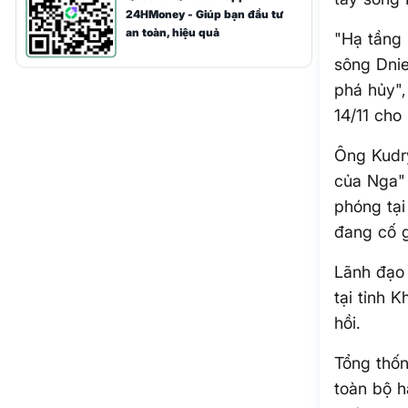
24HMoney - Giúp bạn đầu tư
an toàn, hiệu quả
"Hạ tầng 
sông Dnie
phá hủy",
14/11 cho 
Ông Kudry
của Nga" 
phóng tại
đang cố g
Lãnh đạo 
tại tỉnh 
hồi.
Tổng thốn
toàn bộ h