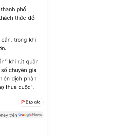
 thành phố
thách thức đối
cần, trong khi
ơn.
n" khi rút quân
 số chuyên gia
hiến dịch phản
ọ thua cuộc".
Báo cáo
ney trên