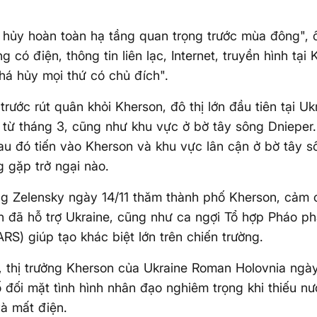
hủy hoàn toàn hạ tầng quan trọng trước mùa đông", 
g có điện, thông tin liên lạc, Internet, truyền hình tại
á hủy mọi thứ có chủ đích".
trước rút quân khỏi Kherson, đô thị lớn đầu tiên tại U
 từ tháng 3, cũng như khu vực ở bờ tây sông Dnieper
au đó tiến vào Kherson và khu vực lân cận ở bờ tây 
 gặp trở ngại nào.
ng Zelensky ngày 14/11 thăm thành phố Kherson, cảm
 đã hỗ trợ Ukraine, cũng như ca ngợi Tổ hợp Pháo p
RS) giúp tạo khác biệt lớn trên chiến trường.
, thị trưởng Kherson của Ukraine Roman Holovnia ngày
 đối mặt tình hình nhân đạo nghiêm trọng khi thiếu n
à mất điện.