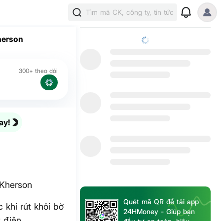
Tìm mã CK, công ty, tin tức
herson
300+ theo dõi
ay!
 Kherson
Quét mã QR để tải app
 khi rút khỏi bờ
24HMoney - Giúp bạn
 điện.