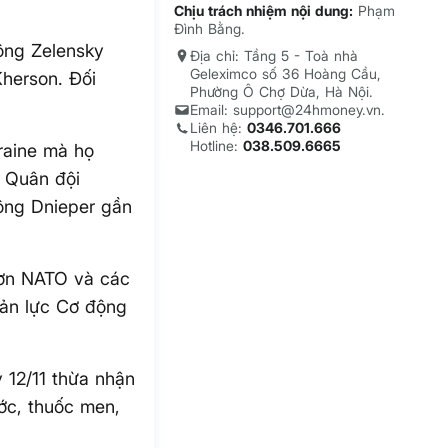
Chịu trách nhiệm nội dung:
Phạm
Đình Bằng.
ông Zelensky
Địa chỉ: Tầng 5 - Toà nhà
Geleximco số 36 Hoàng Cầu,
 Kherson. Đối
Phường Ô Chợ Dừa, Hà Nội.
Email: support@24hmoney.vn.
Liên hệ:
0346.701.666
Hotline:
038.509.6665
kraine mà họ
. Quân đội
sông Dnieper gần
 ơn NATO và các
hản lực Cơ động
 12/11 thừa nhận
ước, thuốc men,