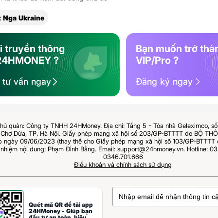
 Nga Ukraine
i truyền thông
Bạn muốn trở thà
24HMONEY ?
VIP/Pro ?
ệ tư vấn ngay
Đăng ký ngay
hủ quản: Công ty TNHH 24HMoney. Địa chỉ: Tầng 5 - Tòa nhà Geleximco, s
Chợ Dừa, TP. Hà Nội. Giấy phép mạng xã hội số 203/GP-BTTTT do BỘ T
ngày 09/06/2023 (thay thế cho Giấy phép mạng xã hội số 103/GP-BTTTT 
 nhiệm nội dung: Phạm Đình Bằng. Email: support@24hmoney.vn. Hotline: 03
0346.701.666
Điều khoản và chính sách sử dụng
Quét mã QR để tải app
24HMoney - Giúp bạn
đầu tư an toàn, hiệu