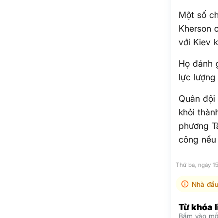
Một số ch
Kherson c
với Kiev 
Họ đánh g
lực lượng
Quân đội 
khỏi thàn
phương T
công nếu 
Thứ ba, ngày 1
Nhà đầu
Từ khóa 
Bấm vào mỗi