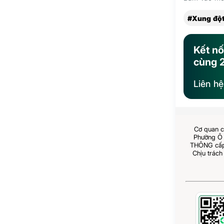
#Xung đột
Kết nố
cùng 
Liên h
Cơ quan c
Phường Ô 
THÔNG cấp 
Chịu trách