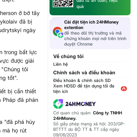
đầu tư an toàn, hiệu
quả
herson ở bờ tây
kolaiv đã bị
Cài đặt tiện ích 24HMoney
extention
udrytskyi ngày
để theo dõi thị trường và mã
chứng khoán mọi nơi trên trình
duyệt Chrome
n trong bất lực
Về chúng tôi
 vực được giải
Liên hệ
. "Chúng tôi
Chính sách và điều khoản
g tốt".
Điều khoản & chính sách SD
Xem HDSD để tận dụng tối đa
t bị cần thiết
tiện ích
và Pháp đã phản
Cơ quan chủ quản:
Công ty TNHH
24HMoney.
ga "đã phá hủy
Số giấy phép mạng xã hội: 203/GP-
BTTTT do BỘ TT & TT cấp ngày
n mà họ rút
09/06/2023