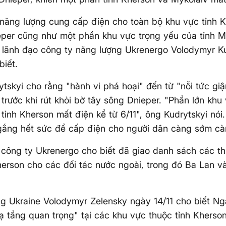
năng lượng cung cấp điện cho toàn bộ khu vực tỉnh K
per cũng như một phần khu vực trọng yếu của tỉnh My
 lãnh đạo công ty năng lượng Ukrenergo Volodymyr K
biết.
tskyi cho rằng "hành vi phá hoại" đến từ "nỗi tức giậ
trước khi rút khỏi bờ tây sông Dnieper. "Phần lớn khu
 tỉnh Kherson mất điện kể từ 6/11", ông Kudrytskyi nói
ắng hết sức để cấp điện cho người dân càng sớm càn
công ty Ukrenergo cho biết đã giao danh sách các thiế
Kherson cho các đối tác nước ngoài, trong đó Ba Lan 
g Ukraine Volodymyr Zelensky ngày 14/11 cho biết N
ạ tầng quan trọng" tại các khu vực thuộc tỉnh Kherso