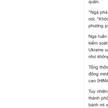
quân.
"Nga phá 
nói. "Khôn
phương ph
Nga tuần 
kiểm soát
Ukraine s
như không
Tổng thố
đồng minh
cao (HIMA
Tuy nhiên
thành phố
bánh mì v