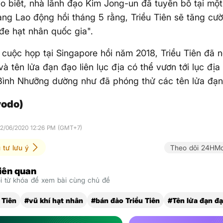
o biết, nhà lãnh đạo Kim Jong-un đã tuyên bố tại mộ
ng Lao động hồi tháng 5 rằng, Triều Tiên sẽ tăng cư
đe hạt nhân quốc gia".
 cuộc họp tại Singapore hồi năm 2018, Triều Tiên đã 
và tên lửa đạn đạo liên lục địa có thể vươn tới lục địa
Bình Nhưỡng dường như đã phóng thử các tên lửa đạn
yodo)
12/06/2020 12:26 PM (GMT+7)
 tư lưu ý
Theo dõi 24HMo
liên quan
 từ khóa để xem bài cùng chủ đề
 Tiên
#vũ khí hạt nhân
#bán đảo Triều Tiên
#Tên lửa đạn đ