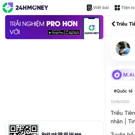
Viết bài
Tiện í
Triều Ti
| Tin Th
M.AI
#Quốc tế
12/06/2020
Triều Tiê
nhân | Ti
Quét mã QR để tải app
Tuyên bố 