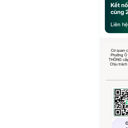
Kết nố
cùng 
Liên h
Cơ quan c
Phường Ô 
THÔNG cấp 
Chịu trách
C