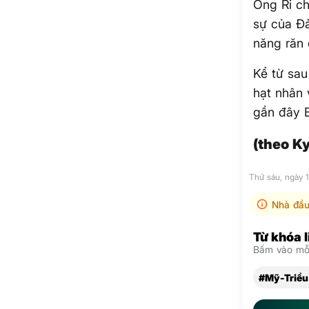
Ông Ri ch
sự của Đả
năng răn 
Kể từ sau
hạt nhân 
gần đây 
(theo K
Thứ sáu, ngày 
Nhà đầu
Từ khóa 
Bấm vào mỗi
#Mỹ-Triều