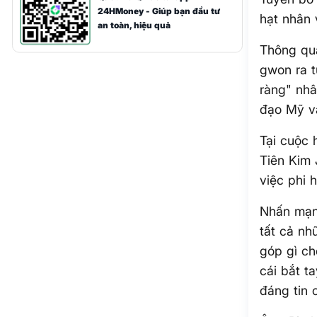
24HMoney - Giúp bạn đầu tư
hạt nhân 
an toàn, hiệu quả
Thông qua
gwon ra t
ràng" nhâ
đạo Mỹ và
Tại cuộc 
Tiên Kim 
việc phi 
Nhấn mạnh
tất cả nh
góp gì ch
cái bắt t
đáng tin 