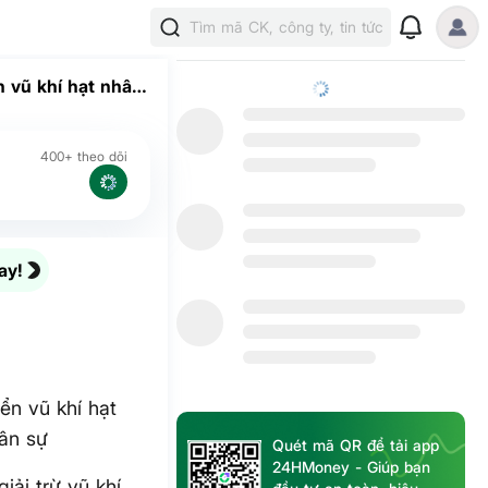
Tìm mã CK, công ty, tin tức
n vũ khí hạt nhân
400+ theo dõi
ay!
ển vũ khí hạt
uân sự
Quét mã QR để tải app
24HMoney - Giúp bạn
iải trừ vũ khí