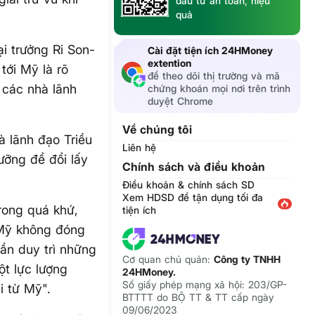
đầu tư an toàn, hiệu
quả
i trưởng Ri Son-
Cài đặt tiện ích 24HMoney
extention
tới Mỹ là rõ
để theo dõi thị trường và mã
 các nhà lãnh
chứng khoán mọi nơi trên trình
duyệt Chrome
Về chúng tôi
 lãnh đạo Triều
Liên hệ
ỡng để đổi lấy
Chính sách và điều khoản
Điều khoản & chính sách SD
Xem HDSD để tận dụng tối đa
Trong quá khứ,
tiện ích
 Mỹ không đóng
cần duy trì những
Cơ quan chủ quản:
Công ty TNHH
ột lực lượng
24HMoney.
Số giấy phép mạng xã hội: 203/GP-
i từ Mỹ".
BTTTT do BỘ TT & TT cấp ngày
09/06/2023