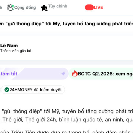
ch
Cộng đồng
Tùy chỉnh
LIVE
ên "gửi thông điệp" tới Mỹ, tuyên bố tăng cường phát triể
ế giới, Thế giới 24h, bình luận quốc tế, an ninh, quân sự
Lê Nam
Thành viên gắn bó
 tóm tắt
BCTC Q2.2026: xem ng
24HMONEY đã kiểm duyệt
n "gửi thông điệp" tới Mỹ, tuyên bố tăng cường phát tri
n Thế giới, Thế giới 24h, bình luận quốc tế, an ninh, q
của Triều Tiên được đưa ra trong bối cảnh đàm phán g