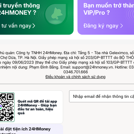
i truyền thông
Bạn muốn trở thà
24HMONEY ?
VIP/Pro ?
ệ tư vấn ngay
Đăng ký ngay
hủ quản: Công ty TNHH 24HMoney. Địa chỉ: Tầng 5 - Tòa nhà Geleximco, s
Chợ Dừa, TP. Hà Nội. Giấy phép mạng xã hội số 203/GP-BTTTT do BỘ T
ngày 09/06/2023 (thay thế cho Giấy phép mạng xã hội số 103/GP-BTTTT 
 nhiệm nội dung: Phạm Đình Bằng. Email: support@24hmoney.vn. Hotline: 03
0346.701.666
Điều khoản và chính sách sử dụng
Quét mã QR để tải app
24HMoney - Giúp bạn
đầu tư an toàn, hiệu
quả
ài đặt tiện ích 24HMoney