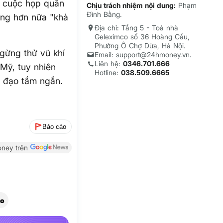
t cuộc họp quân
Chịu trách nhiệm nội dung:
Phạm
Đình Bằng.
ờng hơn nữa "khả
Địa chỉ: Tầng 5 - Toà nhà
Geleximco số 36 Hoàng Cầu,
Phường Ô Chợ Dừa, Hà Nội.
ngừng thử vũ khí
Email: support@24hmoney.vn.
Liên hệ:
0346.701.666
 Mỹ, tuy nhiên
Hotline:
038.509.6665
 đạo tầm ngắn.
Báo cáo
ney trên
ạo