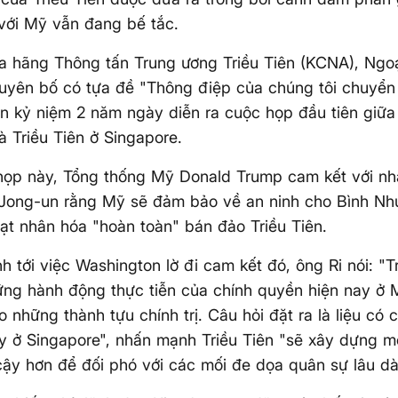
với Mỹ vẫn đang bế tắc.
 hãng Thông tấn Trung ương Triều Tiên (KCNA), Ngoạ
uyên bố có tựa đề "Thông điệp của chúng tôi chuyển 
n kỷ niệm 2 năm ngày diễn ra cuộc họp đầu tiên giữa
 Triều Tiên ở Singapore.
họp này, Tổng thống Mỹ Donald Trump cam kết với nhà
Jong-un rằng Mỹ sẽ đảm bảo về an ninh cho Bình Như
hạt nhân hóa "hoàn toàn" bán đảo Triều Tiên.
 tới việc Washington lờ đi cam kết đó, ông Ri nói: "
ững hành động thực tiễn của chính quyền hiện nay ở
o những thành tựu chính trị. Câu hỏi đặt ra là liệu có 
ay ở Singapore", nhấn mạnh Triều Tiên "sẽ xây dựng m
cậy hơn để đối phó với các mối đe dọa quân sự lâu dà