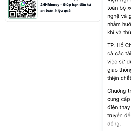
24HMoney - Giúp bạn đầu tư
toàn bộ x
an toàn, hiệu quả
nghệ và g
nhằm hướn
khí và th
TP. Hồ Ch
cả các t
việc sử d
giao thôn
thiện chấ
Chương tr
cung cấp 
điện thay
truyền để
đồng.