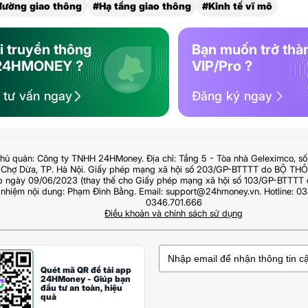
đường giao thông
#Hạ tầng giao thông
#Kinh tế vĩ mô
i truyền thông
Bạn muốn trở thà
24HMONEY ?
VIP/Pro ?
ệ tư vấn ngay
Đăng ký ngay
hủ quản: Công ty TNHH 24HMoney. Địa chỉ: Tầng 5 - Tòa nhà Geleximco, s
Chợ Dừa, TP. Hà Nội. Giấy phép mạng xã hội số 203/GP-BTTTT do BỘ T
ngày 09/06/2023 (thay thế cho Giấy phép mạng xã hội số 103/GP-BTTTT 
 nhiệm nội dung: Phạm Đình Bằng. Email: support@24hmoney.vn. Hotline: 03
0346.701.666
Điều khoản và chính sách sử dụng
Quét mã QR để tải app
24HMoney - Giúp bạn
đầu tư an toàn, hiệu
quả