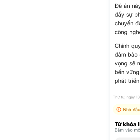
Đề án này
đẩy sự ph
chuyển đổ
công nghệ
Chính quy
đảm bảo q
vọng sẽ m
bền vững 
phát triể
Thứ tư, ngày 1
Nhà đầu
Từ khóa 
Bấm vào mỗi