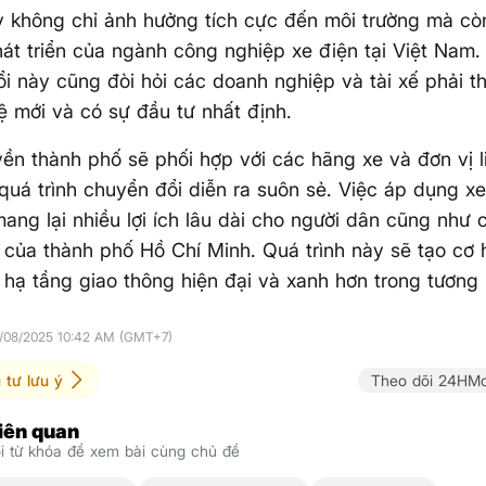
 không chỉ ảnh hưởng tích cực đến môi trường mà cò
át triển của ngành công nghiệp xe điện tại Việt Nam. 
i này cũng đòi hỏi các doanh nghiệp và tài xế phải th
 mới và có sự đầu tư nhất định.
ền thành phố sẽ phối hợp với các hãng xe và đơn vị 
uá trình chuyển đổi diễn ra suôn sẻ. Việc áp dụng x
ang lại nhiều lợi ích lâu dài cho người dân cũng như c
của thành phố Hồ Chí Minh. Quá trình này sẽ tạo cơ h
n hạ tầng giao thông hiện đại và xanh hơn trong tương l
3/08/2025 10:42 AM (GMT+7)
 tư lưu ý
Theo dõi 24HMo
liên quan
 từ khóa để xem bài cùng chủ đề