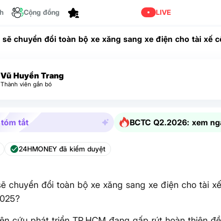
Tùy chỉnh
ch
Cộng đồng
LIVE
sẽ chuyển đổi toàn bộ xe xăng sang xe điện cho tài xế 
/2025?
Vũ Huyền Trang
Thành viên gắn bó
 tóm tắt
BCTC Q2.2026: xem ng
24HMONEY đã kiểm duyệt
 chuyển đổi toàn bộ xe xăng sang xe điện cho tài x
2025?
ên cứu phát triển TP.HCM đang gấp rút hoàn thiện đề