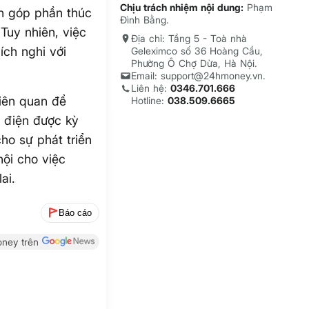
Chịu trách nhiệm nội dung:
Phạm
n góp phần thúc
Đình Bằng.
Tuy nhiên, việc
Địa chỉ: Tầng 5 - Toà nhà
ích nghi với
Geleximco số 36 Hoàng Cầu,
Phường Ô Chợ Dừa, Hà Nội.
Email: support@24hmoney.vn.
Liên hệ:
0346.701.666
liên quan để
Hotline:
038.509.6665
e điện được kỳ
ho sự phát triển
ội cho việc
ai.
Báo cáo
ney trên