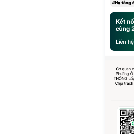
#Hạ tầng 
Kết nố
cùng 
Liên h
Cơ quan c
Phường Ô 
THÔNG cấp 
Chịu trách