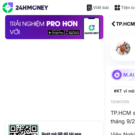
Viết bài
Tiện í
TP.HCM 
tháng 9
M.AI
#KT vĩ mô
13/08/2025
TP.HCM sẽ
tháng 9/
Quét mã QR để tải app
Viện Nghi