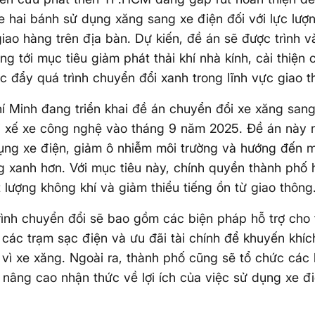
e hai bánh sử dụng xăng sang xe điện đối với lực lượn
iao hàng trên địa bàn. Dự kiến, đề án sẽ được trình 
g tới mục tiêu giảm phát thải khí nhà kính, cải thiện
úc đẩy quá trình chuyển đổi xanh trong lĩnh vực giao t
í Minh đang triển khai đề án chuyển đổi xe xăng sang
ài xế xe công nghệ vào tháng 9 năm 2025. Đề án này
ụng xe điện, giảm ô nhiễm môi trường và hướng đến 
g xanh hơn. Với mục tiêu này, chính quyền thành phố 
t lượng không khí và giảm thiểu tiếng ồn từ giao thông
ình chuyển đổi sẽ bao gồm các biện pháp hỗ trợ cho t
các trạm sạc điện và ưu đãi tài chính để khuyến khíc
 vì xe xăng. Ngoài ra, thành phố cũng sẽ tổ chức các 
 nâng cao nhận thức về lợi ích của việc sử dụng xe đ