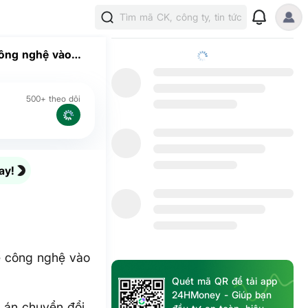
Tìm mã CK, công ty, tin tức
công nghệ vào
500+ theo dõi
ay!
ế công nghệ vào
Quét mã QR để tải app
24HMoney - Giúp bạn
 án chuyển đổi