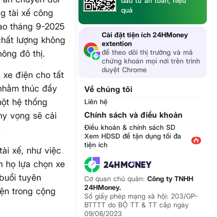
đầu tư an toàn, hiệu
quả
g tài xế công
vào tháng 9-2025
Cài đặt tiện ích 24HMoney
 chất lượng không
extention
để theo dõi thị trường và mã
hông đô thị.
chứng khoán mọi nơi trên trình
duyệt Chrome
 xe điện cho tất
 nhằm thúc đẩy
Về chúng tôi
một hệ thống
Liên hệ
Chính sách và điều khoản
hy vọng sẽ cải
Điều khoản & chính sách SD
.
Xem HDSD để tận dụng tối đa
tiện ích
ài xế, như việc
h họ lựa chọn xe
buổi tuyên
Cơ quan chủ quản:
Công ty TNHH
24HMoney.
iện trong cộng
Số giấy phép mạng xã hội: 203/GP-
BTTTT do BỘ TT & TT cấp ngày
09/06/2023