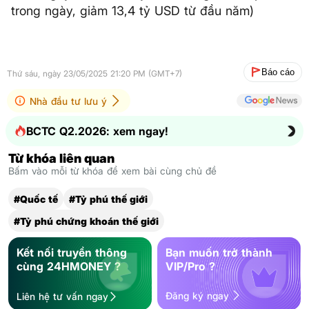
trong ngày, giảm 13,4 tỷ USD từ đầu năm)
Báo cáo
Thứ sáu, ngày 23/05/2025 21:20 PM (GMT+7)
Nhà đầu tư lưu ý
BCTC Q2.2026: xem ngay!
Từ khóa liên quan
Bấm vào mỗi từ khóa để xem bài cùng chủ đề
#Quốc tế
#Tỷ phú thế giới
#Tỷ phú chứng khoán thế giới
Kết nối truyền thông
Bạn muốn trở thành
cùng 24HMONEY ?
VIP/Pro ?
Đăng ký ngay
Liên hệ tư vấn ngay