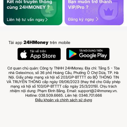
Kết nối truyền thông
Bạn muốn trở thành
cùng 24HMONEY ?
VIP/Pro ?
Đăng ký ngay
Liên hệ tư vấn ngay
24HMoney
Tải app
trên mobile
Cơ quan chủ quản: Công ty TNHH 24HMoney. Địa chỉ: Tầng 5 - Tòa
nhà Geleximco, số 36 phố Hoàng Cầu, Phường Ô Chợ Dừa, TP. Hà
Nội. Giấy phép mạng xã hội số 203/GP-BTTTT do BỘ THÔNG TIN
VÀ TRUYỀN THÔNG cấp ngày 09/06/2023 (thay thế cho Giấy phép
mạng xã hội số 103/GP-BTTTT cấp ngày 25/3/2019). Chịu trách
nhiệm nội dung: Phạm Đình Bằng. Email: support@24hmoney.vn.
Hotline: 038.509.6665. Liên hệ: 0346.701.666
Điều khoản và chính sách sử dụng