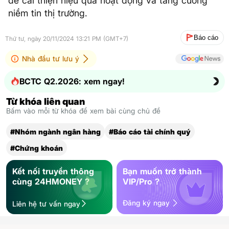
để cải thiện hiệu quả hoạt động và tăng cường
niềm tin thị trường.
Báo cáo
Thứ tư, ngày 20/11/2024 13:21 PM (GMT+7)
Nhà đầu tư lưu ý
BCTC Q2.2026: xem ngay!
Từ khóa liên quan
Bấm vào mỗi từ khóa để xem bài cùng chủ đề
#Nhóm ngành ngân hàng
#Báo cáo tài chính quý
#Chứng khoán
Kết nối truyền thông
Bạn muốn trở thành
cùng 24HMONEY ?
VIP/Pro ?
Đăng ký ngay
Liên hệ tư vấn ngay