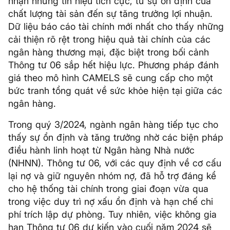
nhận những tín hiệu tích cực, từ sự ổn định của
chất lượng tài sản đến sự tăng trưởng lợi nhuận.
Dữ liệu báo cáo tài chính mới nhất cho thấy những
cải thiện rõ rệt trong hiệu quả tài chính của các
ngân hàng thương mại, đặc biệt trong bối cảnh
Thông tư 06 sắp hết hiệu lực. Phương pháp đánh
giá theo mô hình CAMELS sẽ cung cấp cho một
bức tranh tổng quát về sức khỏe hiện tại giữa các
ngân hàng.
Trong quý 3/2024, ngành ngân hàng tiếp tục cho
thấy sự ổn định và tăng trưởng nhờ các biện pháp
điều hành linh hoạt từ Ngân hàng Nhà nước
(NHNN). Thông tư 06, với các quy định về cơ cấu
lại nợ và giữ nguyên nhóm nợ, đã hỗ trợ đáng kể
cho hệ thống tài chính trong giai đoạn vừa qua
trong việc duy trì nợ xấu ổn định và hạn chế chi
phí trích lập dự phòng. Tuy nhiên, việc không gia
hạn Thông tư 06 dự kiến vào cuối năm 2024 sẽ