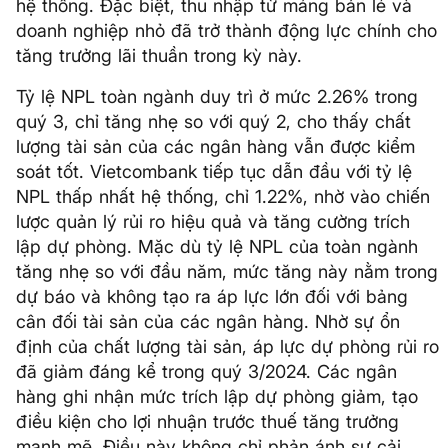
hệ thống. Đặc biệt, thu nhập từ mảng bán lẻ và
doanh nghiệp nhỏ đã trở thành động lực chính cho
tăng trưởng lãi thuần trong kỳ này.
Tỷ lệ NPL toàn ngành duy trì ở mức 2.26% trong
quý 3, chỉ tăng nhẹ so với quý 2, cho thấy chất
lượng tài sản của các ngân hàng vẫn được kiểm
soát tốt. Vietcombank tiếp tục dẫn đầu với tỷ lệ
NPL thấp nhất hệ thống, chỉ 1.22%, nhờ vào chiến
lược quản lý rủi ro hiệu quả và tăng cường trích
lập dự phòng. Mặc dù tỷ lệ NPL của toàn ngành
tăng nhẹ so với đầu năm, mức tăng này nằm trong
dự báo và không tạo ra áp lực lớn đối với bảng
cân đối tài sản của các ngân hàng. Nhờ sự ổn
định của chất lượng tài sản, áp lực dự phòng rủi ro
đã giảm đáng kể trong quý 3/2024. Các ngân
hàng ghi nhận mức trích lập dự phòng giảm, tạo
điều kiện cho lợi nhuận trước thuế tăng trưởng
mạnh mẽ. Điều này không chỉ phản ánh sự cải