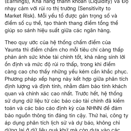
(Earnings), Khả năng thanh khoản (Liquidity) và Độ
nhạy cảm với rủi ro thị trường (Sensitivity to
Market Risk). Mỗi yếu tố được gán trọng số và
điểm số cụ thể, tạo thành thang điểm tổng thể
giúp so sánh hiệu suất giữa các ngân hàng.
Theo quy ước của hệ thống chấm điểm của
Yaunta thì điểm chấm cho mỗi tiêu chí càng thấp
phản ánh sức khỏe tài chính tốt, khả năng sinh lời
ổn định và mức độ rủi ro thấp, trong khi điểm
càng cao cho thấy những yếu kém cần khắc phục.
Phương pháp xếp hạng này kết hợp giữa phân tích
định lượng và định tính, nhằm đảm bảo tính khách
quan và chính xác cao nhất. Trước hết, hệ thống
sử dụng dữ liệu từ các báo cáo tài chính đã kiểm
toán và các báo cáo định kỳ của NHNN để đảm
bảo nguồn thông tin đáng tin cậy. Thứ hai, công ty
áp dụng phân tích lịch sử và dự báo, không chỉ
dừng lại ở dữ liệu quá khứ mà còn dựa vào các