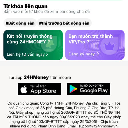
Từ khóa liên quan
Bấm vào mỗi từ khóa để xem bài cùng chủ đề
#Bất động sản
#thị trường bất động sản
Kết nối truyền thông
Bạn muốn trở thành
cùng 24HMONEY ?
VIP/Pro ?
Đăng ký ngay
Liên hệ tư vấn ngay
24HMoney
Tải app
trên mobile
Cơ quan chủ quản: Công ty TNHH 24HMoney. Địa chỉ: Tầng 5 - Tòa
nhà Geleximco, số 36 phố Hoàng Cầu, Phường Ô Chợ Dừa, TP. Hà
Nội. Giấy phép mạng xã hội số 203/GP-BTTTT do BỘ THÔNG TIN
VÀ TRUYỀN THÔNG cấp ngày 09/06/2023 (thay thế cho Giấy phép
mạng xã hội số 103/GP-BTTTT cấp ngày 25/3/2019). Chịu trách
nhiệm nội dung: Phạm Đình Bằng. Email: support@24hmoney.vn.