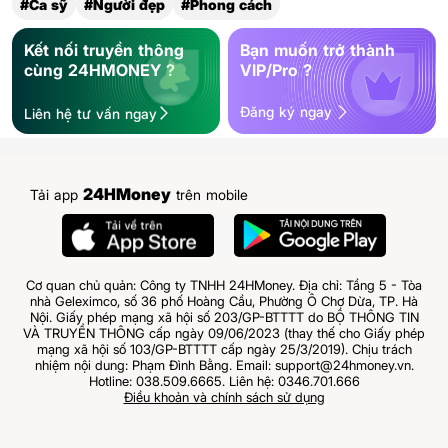
#Ca sỹ
#Người đẹp
#Phong cách
Kết nối truyền thông
Bạn muốn trở thành
cùng 24HMONEY ?
VIP/Pro ?
Đăng ký ngay
Liên hệ tư vấn ngay
24HMoney
Tải app
trên mobile
Cơ quan chủ quản: Công ty TNHH 24HMoney. Địa chỉ: Tầng 5 - Tòa
nhà Geleximco, số 36 phố Hoàng Cầu, Phường Ô Chợ Dừa, TP. Hà
Nội. Giấy phép mạng xã hội số 203/GP-BTTTT do BỘ THÔNG TIN
VÀ TRUYỀN THÔNG cấp ngày 09/06/2023 (thay thế cho Giấy phép
mạng xã hội số 103/GP-BTTTT cấp ngày 25/3/2019). Chịu trách
nhiệm nội dung: Phạm Đình Bằng. Email: support@24hmoney.vn.
Hotline: 038.509.6665. Liên hệ: 0346.701.666
Điều khoản và chính sách sử dụng