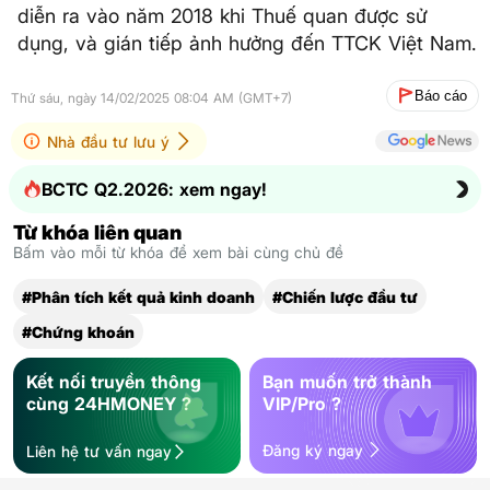
diễn ra vào năm 2018 khi Thuế quan được sử
dụng, và gián tiếp ảnh hưởng đến TTCK Việt Nam.
Báo cáo
Thứ sáu, ngày 14/02/2025 08:04 AM (GMT+7)
Nhà đầu tư lưu ý
BCTC Q2.2026: xem ngay!
Từ khóa liên quan
Bấm vào mỗi từ khóa để xem bài cùng chủ đề
#Phân tích kết quả kinh doanh
#Chiến lược đầu tư
#Chứng khoán
Kết nối truyền thông
Bạn muốn trở thành
cùng 24HMONEY ?
VIP/Pro ?
Đăng ký ngay
Liên hệ tư vấn ngay