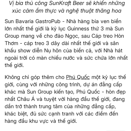
Vị bia thủ công SunKraft Beer sẽ khiến những
xúc cảm ẩm thực và nghệ thuật thăng hoa
Sun Bavaria GastroPub - Nhà hàng bia ven biển
lớn nhất thế giới là kỷ lục Guinness thứ 3 mà Sun
Group mang về cho đảo Ngọc, sau Cáp treo Hòn
Thơm - cáp treo 3 dây dài nhất thế giới và sân
khấu show diễn Nụ hôn của biển cả, với Nhà hát
ngoài trời có màn chiếu nước và sức chứa lớn nhất
thế giới.
Không chỉ góp thêm cho
Phú Quốc
một kỷ lục thế
giới, cùng với những công trình, dự án đẳng cấp
khác mà Sun Group kiến tạo, Phú Quốc - hòn đẹp
nhất Châu Á và tuyệt vời hàng đầu thế giới, đang
dần trở thành trung tâm của những đẳng cấp,
khác biệt, đủ sức cạnh tranh với các điểm đến
hàng đầu khu vực và thế giới.