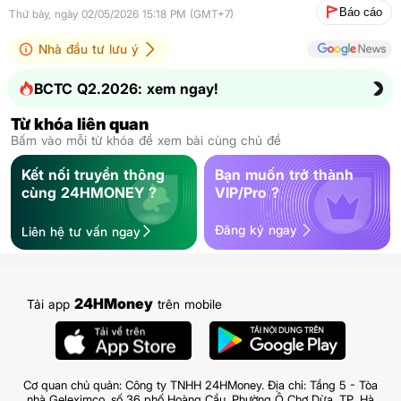
Báo cáo
Thứ bảy, ngày 02/05/2026 15:18 PM (GMT+7)
Nhà đầu tư lưu ý
BCTC Q2.2026: xem ngay!
Từ khóa liên quan
Bấm vào mỗi từ khóa để xem bài cùng chủ đề
Kết nối truyền thông
Bạn muốn trở thành
cùng 24HMONEY ?
VIP/Pro ?
Đăng ký ngay
Liên hệ tư vấn ngay
24HMoney
Tải app
trên mobile
Cơ quan chủ quản: Công ty TNHH 24HMoney. Địa chỉ: Tầng 5 - Tòa
nhà Geleximco, số 36 phố Hoàng Cầu, Phường Ô Chợ Dừa, TP. Hà