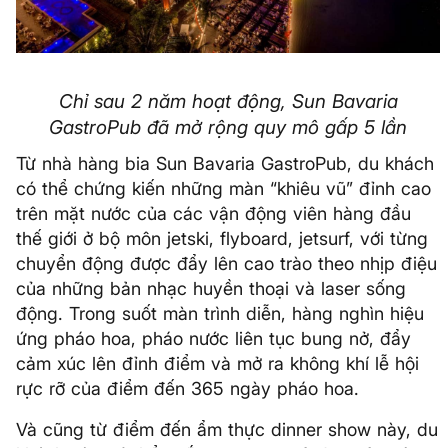
Chỉ sau 2 năm hoạt động, Sun Bavaria
GastroPub đã mở rộng quy mô gấp 5 lần
Từ nhà hàng bia Sun Bavaria GastroPub, du khách
có thể chứng kiến những màn “khiêu vũ” đỉnh cao
trên mặt nước của các vận động viên hàng đầu
thế giới ở bộ môn jetski, flyboard, jetsurf, với từng
chuyển động được đẩy lên cao trào theo nhịp điệu
của những bản nhạc huyền thoại và laser sống
động. Trong suốt màn trình diễn, hàng nghìn hiệu
ứng pháo hoa, pháo nước liên tục bung nở, đẩy
cảm xúc lên đỉnh điểm và mở ra không khí lễ hội
rực rỡ của điểm đến 365 ngày pháo hoa.
Và cũng từ điểm đến ẩm thực dinner show này, du