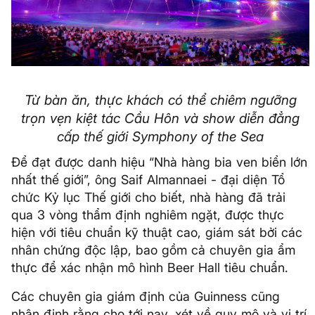
Từ bàn ăn, thực khách có thể chiêm ngưỡng
trọn vẹn kiệt tác Cầu Hôn và show diễn đẳng
cấp thế giới Symphony of the Sea
Để đạt được danh hiệu “Nhà hàng bia ven biển lớn
nhất thế giới”, ông Saif Almannaei - đại diện Tổ
chức Kỷ lục Thế giới cho biết, nhà hàng đã trải
qua 3 vòng thẩm định nghiêm ngặt, được thực
hiện với tiêu chuẩn kỹ thuật cao, giám sát bởi các
nhân chứng độc lập, bao gồm cả chuyên gia ẩm
thực để xác nhận mô hình Beer Hall tiêu chuẩn.
Các chuyên gia giám định của Guinness cũng
nhận định rằng cho tới nay, xét về quy mô và vị trí