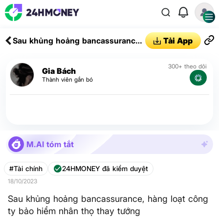
Sau khủng hoảng bancassurance,
Tải App
hàng loạt công ty bảo hiểm nhân
thọ thay tướng
300+ theo dõi
Gia Bách
Thành viên gắn bó
M.AI tóm tắt
#Tài chính
24HMONEY đã kiểm duyệt
18/10/2023
Sau khủng hoảng bancassurance, hàng loạt công
ty bảo hiểm nhân thọ thay tướng