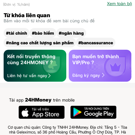
Xem toàn bộ
(Đơn vị: %/năm)
Từ khóa liên quan
Bấm vào mỗi từ khóa để xem bài cùng chủ đề
#tài chính
#bảo hiểm
#ngân hàng
#nâng cao chất lượng sản phẩm
#bancassurance
Kết nối truyền thông
Bạn muốn trở thành
cùng 24HMONEY ?
VIP/Pro ?
Đăng ký ngay
Liên hệ tư vấn ngay
24HMoney
Tải app
trên mobile
Cơ quan chủ quản: Công ty TNHH 24HMoney. Địa chỉ: Tầng 5 - Tòa
nhà Geleximco, số 36 phố Hoàng Cầu, Phường Ô Chợ Dừa, TP. Hà