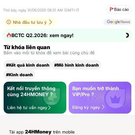
Báo cáo
Thứ bảy, ngày 31/05/2025 06:31 AM (GMT+7)
Nhà đầu tư lưu ý
BCTC Q2.2026: xem ngay!
Từ khóa liên quan
Bấm vào mỗi từ khóa để xem bài cùng chủ đề
#Kết quả kinh doanh
#Mô hình kinh doanh
#Kinh doanh
Kết nối truyền thông
Bạn muốn trở thành
cùng 24HMONEY ?
VIP/Pro ?
Đăng ký ngay
Liên hệ tư vấn ngay
24HMoney
Tải app
trên mobile