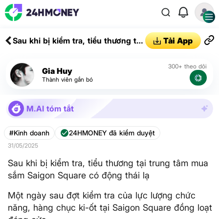
Sau khi bị kiểm tra, tiểu thương tại
Tải App
trung tâm mua sắm Saigon Square
có động thái lạ
300+ theo dõi
Gia Huy
Thành viên gắn bó
M.AI tóm tắt
#Kinh doanh
24HMONEY đã kiểm duyệt
31/05/2025
Sau khi bị kiểm tra, tiểu thương tại trung tâm mua
sắm Saigon Square có động thái lạ
Một ngày sau đợt kiểm tra của lực lượng chức
năng, hàng chục ki-ốt tại Saigon Square đồng loạt