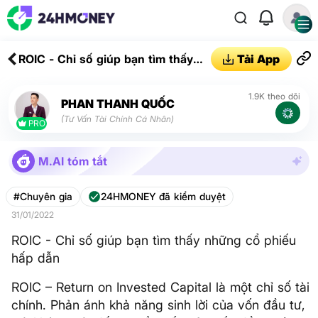
ROIC - Chỉ số giúp bạn tìm thấy
Tải App
những cổ phiếu hấp dẫn
1.9K theo dõi
PHAN THANH QUỐC
(Tư Vấn Tài Chính Cá Nhân)
PRO
M.AI tóm tắt
#Chuyên gia
24HMONEY đã kiểm duyệt
31/01/2022
ROIC - Chỉ số giúp bạn tìm thấy những cổ phiếu
hấp dẫn
ROIC – Return on Invested Capital là một chỉ số tài
chính. Phản ánh khả năng sinh lời của vốn đầu tư,