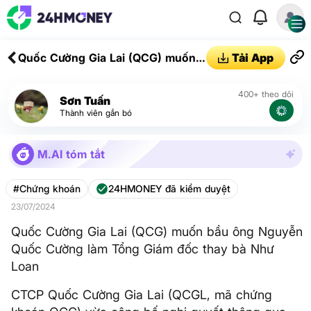
Quốc Cường Gia Lai (QCG) muốn
Tải App
bầu ông Nguyễn Quốc Cường làm
Tổng Giám đốc thay bà Như Loan
400+ theo dõi
Sơn Tuấn
Thành viên gắn bó
M.AI tóm tắt
#Chứng khoán
24HMONEY đã kiểm duyệt
23/07/2024
Quốc Cường Gia Lai (QCG) muốn bầu ông Nguyễn
Quốc Cường làm Tổng Giám đốc thay bà Như
Loan
CTCP Quốc Cường Gia Lai (QCGL, mã chứng