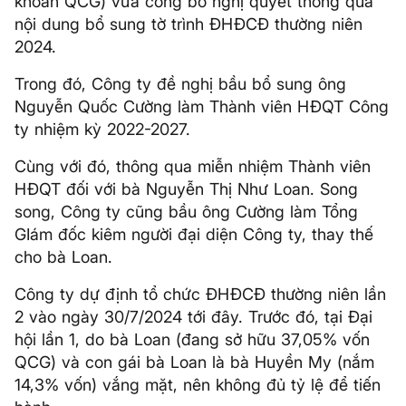
khoán QCG) vừa công bố nghị quyết thông qua
nội dung bổ sung tờ trình ĐHĐCĐ thường niên
2024.
Trong đó, Công ty đề nghị bầu bổ sung ông
Nguyễn Quốc Cường làm Thành viên HĐQT Công
ty nhiệm kỳ 2022-2027.
Cùng với đó, thông qua miễn nhiệm Thành viên
HĐQT đối với bà Nguyễn Thị Như Loan. Song
song, Công ty cũng bầu ông Cường làm Tổng
GIám đốc kiêm người đại diện Công ty, thay thế
cho bà Loan.
Công ty dự định tổ chức ĐHĐCĐ thường niên lần
2 vào ngày 30/7/2024 tới đây. Trước đó, tại Đại
hội lần 1, do bà Loan (đang sở hữu 37,05% vốn
QCG) và con gái bà Loan là bà Huyền My (nắm
14,3% vốn) vắng mặt, nên không đủ tỷ lệ để tiến