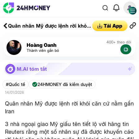
Quân nhân Mỹ được lệnh rời khỏi
Tải App
căn cứ nằm gần Iran
400+ theo dõi
Hoàng Oanh
Thành viên gắn bó
M.AI tóm tắt
#Quốc tế
24HMONEY đã kiểm duyệt
14/01/2026
Quân nhân Mỹ được lệnh rời khỏi căn cứ nằm gần
Iran
3 nhà ngoại giao Mỹ giấu tên tiết lộ với hãng tin
Reuters rằng một số nhân sự đã được khuyến cáo