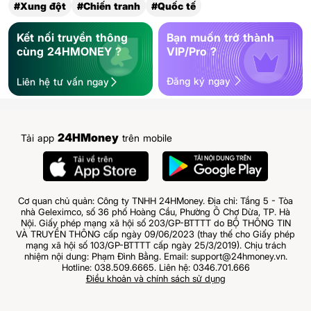
#Xung đột
#Chiến tranh
#Quốc tế
Kết nối truyền thông
Bạn muốn trở thành
cùng 24HMONEY ?
VIP/Pro ?
Đăng ký ngay
Liên hệ tư vấn ngay
24HMoney
Tải app
trên mobile
Cơ quan chủ quản: Công ty TNHH 24HMoney. Địa chỉ: Tầng 5 - Tòa
nhà Geleximco, số 36 phố Hoàng Cầu, Phường Ô Chợ Dừa, TP. Hà
Nội. Giấy phép mạng xã hội số 203/GP-BTTTT do BỘ THÔNG TIN
VÀ TRUYỀN THÔNG cấp ngày 09/06/2023 (thay thế cho Giấy phép
mạng xã hội số 103/GP-BTTTT cấp ngày 25/3/2019). Chịu trách
nhiệm nội dung: Phạm Đình Bằng. Email: support@24hmoney.vn.
Hotline: 038.509.6665. Liên hệ: 0346.701.666
Điều khoản và chính sách sử dụng