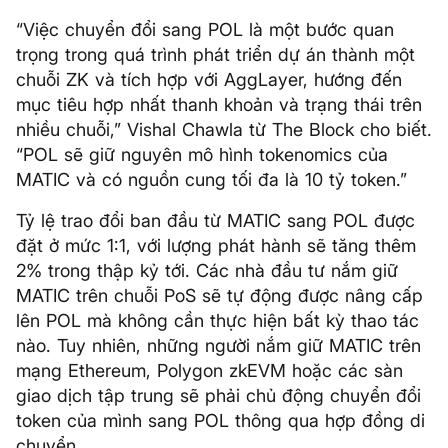
“Việc chuyển đổi sang POL là một bước quan
trọng trong quá trình phát triển dự án thành một
chuỗi ZK và tích hợp với AggLayer, hướng đến
mục tiêu hợp nhất thanh khoản và trạng thái trên
nhiều chuỗi,” Vishal Chawla từ The Block cho biết.
“POL sẽ giữ nguyên mô hình tokenomics của
MATIC và có nguồn cung tối đa là 10 tỷ token.”
Tỷ lệ trao đổi ban đầu từ MATIC sang POL được
đặt ở mức 1:1, với lượng phát hành sẽ tăng thêm
2% trong thập kỷ tới. Các nhà đầu tư nắm giữ
MATIC trên chuỗi PoS sẽ tự động được nâng cấp
lên POL mà không cần thực hiện bất kỳ thao tác
nào. Tuy nhiên, những người nắm giữ MATIC trên
mạng Ethereum, Polygon zkEVM hoặc các sàn
giao dịch tập trung sẽ phải chủ động chuyển đổi
token của mình sang POL thông qua hợp đồng di
chuyển.