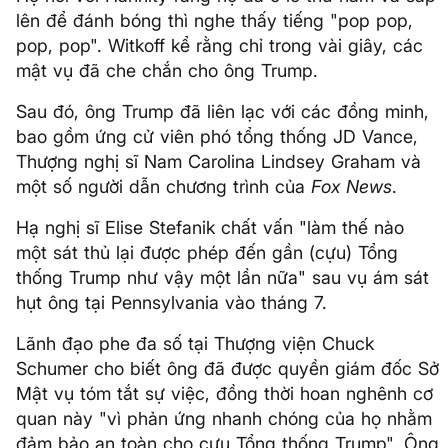
lên để đánh bóng thì nghe thấy tiếng "pop pop,
pop, pop". Witkoff kể rằng chỉ trong vài giây, các
mật vụ đã che chắn cho ông Trump.
Sau đó, ông Trump đã liên lạc với các đồng minh,
bao gồm ứng cử viên phó tổng thống JD Vance,
Thượng nghị sĩ Nam Carolina Lindsey Graham và
một số người dẫn chương trình của
Fox News
.
Hạ nghị sĩ Elise Stefanik chất vấn "làm thế nào
một sát thủ lại được phép đến gần (cựu) Tổng
thống Trump như vậy một lần nữa" sau vụ ám sát
hụt ông tại Pennsylvania vào tháng 7.
Lãnh đạo phe đa số tại Thượng viện Chuck
Schumer cho biết ông đã được quyền giám đốc Sở
Mật vụ tóm tắt sự việc, đồng thời hoan nghênh cơ
quan này "vì phản ứng nhanh chóng của họ nhằm
đảm bảo an toàn cho cựu Tổng thống Trump". Ông