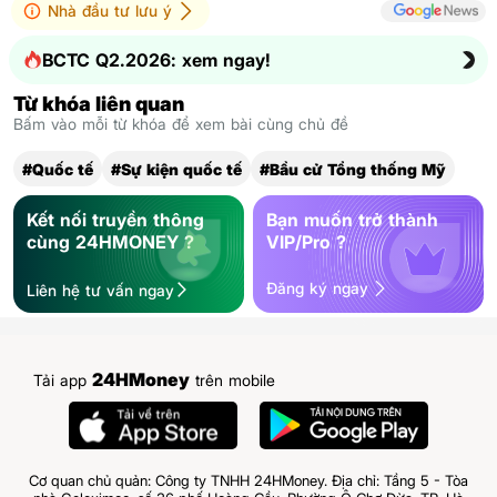
Nhà đầu tư lưu ý
BCTC Q2.2026: xem ngay!
Từ khóa liên quan
Bấm vào mỗi từ khóa để xem bài cùng chủ đề
#Quốc tế
#Sự kiện quốc tế
#Bầu cử Tổng thống Mỹ
Kết nối truyền thông
Bạn muốn trở thành
cùng 24HMONEY ?
VIP/Pro ?
Đăng ký ngay
Liên hệ tư vấn ngay
24HMoney
Tải app
trên mobile
Cơ quan chủ quản: Công ty TNHH 24HMoney. Địa chỉ: Tầng 5 - Tòa