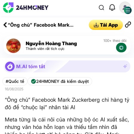
“Ông chủ” Facebook Mark
Tải App
Zuckerberg chi hàng tỷ đô để
“chuộc lại” nhân tài AI
100+ theo dõi
Nguyễn Hoàng Thang
Thành viên rất tích cực
M.AI tóm tắt
#Quốc tế
24HMONEY đã kiểm duyệt
16/08/2025
“Ông chủ” Facebook Mark Zuckerberg chi hàng tỷ
đô để “chuộc lại” nhân tài AI
Meta từng là cái nôi của những bộ óc AI xuất sắc,
nhưng văn hóa hỗn loạn và thiếu tầm nhìn đã