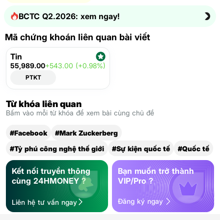
BCTC Q2.2026: xem ngay!
Mã chứng khoán liên quan bài viết
Tin
55,989.00
+543.00 (+0.98%)
PTKT
Từ khóa liên quan
Bấm vào mỗi từ khóa để xem bài cùng chủ đề
#Facebook
#Mark Zuckerberg
#Tỷ phú công nghệ thế giới
#Sự kiện quốc tế
#Quốc tế
Kết nối truyền thông
Bạn muốn trở thành
cùng 24HMONEY ?
VIP/Pro ?
Đăng ký ngay
Liên hệ tư vấn ngay