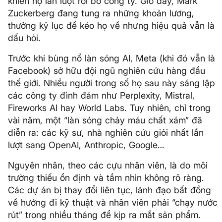
khiến họ lần lượt rời bỏ công ty. Giờ đây, Mark
Zuckerberg đang tung ra những khoản lương,
thưởng kỷ lục để kéo họ về nhưng hiệu quả vẫn là
dấu hỏi.
Trước khi bùng nổ làn sóng AI, Meta (khi đó vẫn là
Facebook) sở hữu đội ngũ nghiên cứu hàng đầu
thế giới. Nhiều người trong số họ sau này sáng lập
các công ty đình đám như Perplexity, Mistral,
Fireworks AI hay World Labs. Tuy nhiên, chỉ trong
vài năm, một “làn sóng chảy máu chất xám” đã
diễn ra: các kỹ sư, nhà nghiên cứu giỏi nhất lần
lượt sang OpenAI, Anthropic, Google…
Nguyên nhân, theo các cựu nhân viên, là do môi
trường thiếu ổn định và tầm nhìn không rõ ràng.
Các dự án bị thay đổi liên tục, lãnh đạo bất đồng
về hướng đi kỹ thuật và nhân viên phải “chạy nước
rút” trong nhiều tháng để kịp ra mắt sản phẩm.