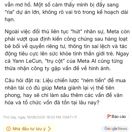
vẫn mơ hồ. Một số cảm thấy mình bị đẩy sang
“rìa” dự án lớn, không rõ vai trò trong kế hoạch dài
hạn.
Ngoài việc đối thủ liên tục “hút” nhân sự, Meta còn
phải vượt qua định kiến công chúng sau hàng loạt
bê bối về quyền riêng tư, thông tin sai lệch và tác
động tiêu cực lên sức khỏe tinh thần giới trẻ. Ngay
cả Yann LeCun, “trụ cột” của Meta AI cũng từng
thừa nhận công ty gặp vấn đề về hình ảnh.
Câu hỏi đặt ra: Liệu chiến lược “ném tiền” để mua
nhân tài có đủ giúp Meta giành lại vị thế tiên
phong, hay sẽ chỉ làm sâu thêm các vấn đề văn
hóa và tổ chức vốn đã tồn tại lâu nay?
Báo cáo
Thứ bảy, ngày 16/08/2025 18:03 PM (GMT+7)
Nhà đầu tư lưu ý