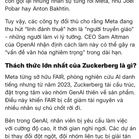
còn gọi lại những nhân sự từng rời Meta, như Joel
Pobar hay Anton Bakhtin.
Tuy vậy, các công ty đối thủ cho rằng Meta đang
thu hút “lính đánh thuê” hơn là “người truyền giáo”
- những người làm vì lý tưởng. CEO Sam Altman
của OpenAI nhận định cách làm này có thể gây ra
“vấn đề văn hóa nghiêm trọng” trong dài hạn.
Thách thức lớn nhất của Zuckerberg là gì?
Meta từng sở hữu FAIR, phòng nghiên cứu AI danh
tiếng nhưng từ năm 2023, Zuckerberg tái cấu trúc,
đặt trọng tâm vào nhóm GenAI thiên về sản phẩm.
Điều này khiến FAIR bị cắt giảm tài nguyên và
nhiều nhân sự chủ chốt rời đi.
Bên trong GenAI, nhân viên bị yêu cầu làm việc
với cường độ cao, ít thời gian nghỉ ngơi. Các dự án
bị thay đổi đột ngột, đội nhóm liên tục bị giải tán