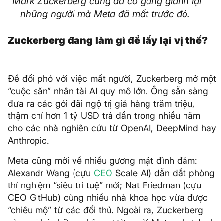
Mark Zuckerberg cũng đã cố gắng giành lại
những người mà Meta đã mất trước đó.
Zuckerberg đang làm gì để lấy lại vị thế?
Để đối phó với việc mất người, Zuckerberg mở một
“cuộc săn” nhân tài AI quy mô lớn. Ông sẵn sàng
đưa ra các gói đãi ngộ trị giá hàng trăm triệu,
thậm chí hơn 1 tỷ USD trả dần trong nhiều năm
cho các nhà nghiên cứu từ OpenAI, DeepMind hay
Anthropic.
Meta cũng mời về nhiều gương mặt đình đám:
Alexandr Wang (cựu
CEO
Scale AI) dẫn dắt phòng
thí nghiệm “siêu trí tuệ” mới; Nat Friedman (cựu
CEO GitHub) cùng nhiều nhà khoa học vừa được
“chiêu mộ” từ các đối thủ. Ngoài ra, Zuckerberg