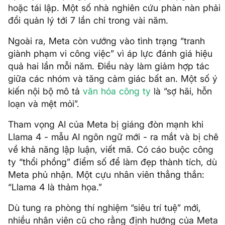
hoặc tái lập. Một số nhà nghiên cứu phàn nàn phải
đổi quản lý tới 7 lần chỉ trong vài năm.
Ngoài ra, Meta còn vướng vào tình trạng “tranh
giành phạm vi công việc” vì áp lực đánh giá hiệu
quả hai lần mỗi năm. Điều này làm giảm hợp tác
giữa các nhóm và tăng cảm giác bất an. Một số ý
kiến nội bộ mô tả
văn hóa công ty
là “sợ hãi, hỗn
loạn và mệt mỏi”.
Tham vọng AI của Meta bị giáng đòn mạnh khi
Llama 4 - mẫu AI ngôn ngữ mới - ra mắt và bị chê
về khả năng lập luận, viết mã. Có cáo buộc công
ty “thổi phồng” điểm số để làm đẹp thành tích, dù
Meta phủ nhận. Một cựu nhân viên thẳng thắn:
“Llama 4 là thảm họa.”
Dù tung ra phòng thí nghiệm “siêu trí tuệ” mới,
nhiều nhân viên cũ cho rằng định hướng của Meta