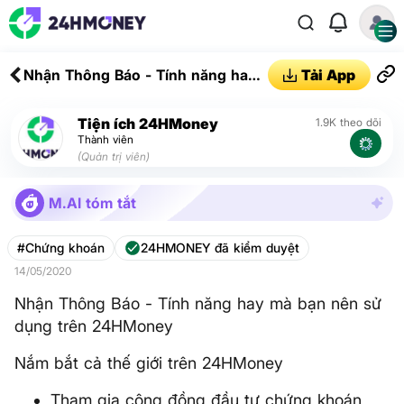
Nhận Thông Báo - Tính năng hay
Tải App
mà bạn nên sử dụng trên
24HMoney
Tiện ích 24HMoney
1.9K theo dõi
Thành viên
(Quản trị viên)
M.AI tóm tắt
#Chứng khoán
24HMONEY đã kiểm duyệt
14/05/2020
Nhận Thông Báo - Tính năng hay mà bạn nên sử
dụng trên 24HMoney
Nắm bắt cả thế giới trên 24HMoney
Tham gia cộng đồng đầu tư chứng khoán