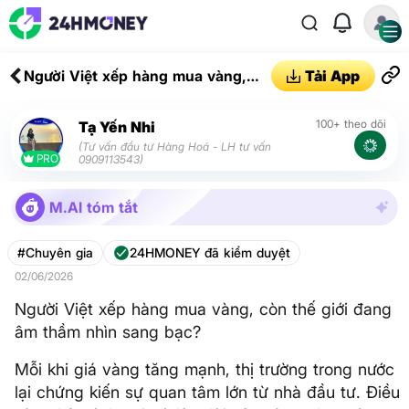
Người Việt xếp hàng mua vàng,
Tải App
còn thế giới đang âm thầm nhìn
sang bạc?
100+ theo dõi
Tạ Yến Nhi
(Tư vấn đầu tư Hàng Hoá - LH tư vấn
PRO
0909113543)
M.AI tóm tắt
#Chuyên gia
24HMONEY đã kiểm duyệt
02/06/2026
Người Việt xếp hàng mua vàng, còn thế giới đang
âm thầm nhìn sang bạc?
Mỗi khi giá vàng tăng mạnh, thị trường trong nước
lại chứng kiến sự quan tâm lớn từ nhà đầu tư. Điều