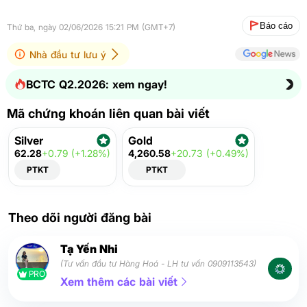
Báo cáo
Thứ ba, ngày 02/06/2026 15:21 PM (GMT+7)
Nhà đầu tư lưu ý
BCTC Q2.2026: xem ngay!
Mã chứng khoán liên quan bài viết
Silver
Gold
62.28
+0.79 (+1.28%)
4,260.58
+20.73 (+0.49%)
PTKT
PTKT
Theo dõi người đăng bài
Tạ Yến Nhi
(Tư vấn đầu tư Hàng Hoá - LH tư vấn 0909113543)
PRO
Xem thêm các bài viết