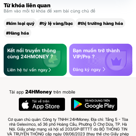
Từ khóa liên quan
Bấm vào mỗi từ khóa để xem bài cùng chủ đề
#kim loại quý
#tỷ lệ vàng/bạc
#thị trường hàng hóa
#Hàng hóa
Kết nối truyền thông
Bạn muốn trở thành
cùng 24HMONEY ?
VIP/Pro ?
Đăng ký ngay
Liên hệ tư vấn ngay
24HMoney
Tải app
trên mobile
Cơ quan chủ quản: Công ty TNHH 24HMoney. Địa chỉ: Tầng 5 - Tòa
nhà Geleximco, số 36 phố Hoàng Cầu, Phường Ô Chợ Dừa, TP. Hà
Nội. Giấy phép mạng xã hội số 203/GP-BTTTT do BỘ THÔNG TIN
VÀ TRUYỀN THÔNG cấp ngày 09/06/2023 (thay thế cho Giấy phép