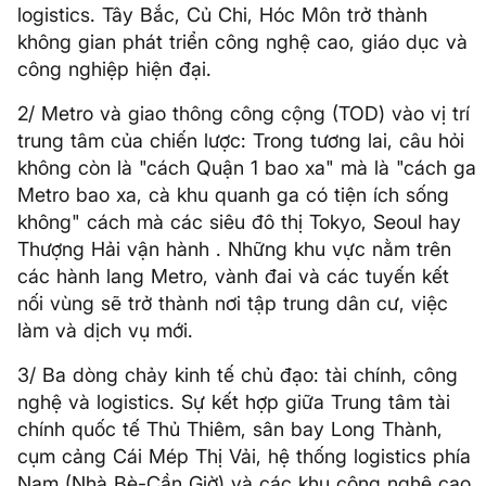
logistics. Tây Bắc, Củ Chi, Hóc Môn trở thành
không gian phát triển công nghệ cao, giáo dục và
công nghiệp hiện đại.
2/ Metro và giao thông công cộng (TOD) vào vị trí
trung tâm của chiến lược: Trong tương lai, câu hỏi
không còn là "cách Quận 1 bao xa" mà là "cách ga
Metro bao xa, cà khu quanh ga có tiện ích sống
không" cách mà các siêu đô thị Tokyo, Seoul hay
Thượng Hải vận hành . Những khu vực nằm trên
các hành lang Metro, vành đai và các tuyến kết
nối vùng sẽ trở thành nơi tập trung dân cư, việc
làm và dịch vụ mới.
3/ Ba dòng chảy kinh tế chủ đạo: tài chính, công
nghệ và logistics. Sự kết hợp giữa Trung tâm tài
chính quốc tế Thủ Thiêm, sân bay Long Thành,
cụm cảng Cái Mép Thị Vải, hệ thống logistics phía
Nam (Nhà Bè-Cần Giờ) và các khu công nghệ cao