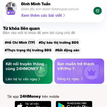
Đinh Minh Tuấn
(Giám đốc kinh doanh Batdongsan.com.vn)
VIP
Xem thêm các bài viết
Từ khóa liên quan
Bấm vào mỗi từ khóa để xem bài cùng chủ đề
#Hồ Chí Minh (TP)
#Dự báo thị trường BĐS
#Thực trạng thị trường BĐS
#Bất động sản
Kết nối truyền thông
Bạn muốn trở thành
cùng 24HMONEY ?
VIP/Pro ?
Đăng ký ngay
Liên hệ tư vấn ngay
24HMoney
Tải app
trên mobile