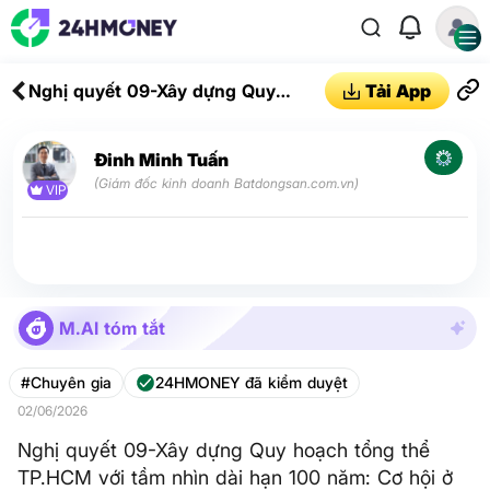
Nghị quyết 09-Xây dựng Quy
Tải App
hoạch tổng thể TP.HCM với tầm
nhìn dài hạn 100 năm: Cơ hội ở
Đinh Minh Tuấn
đâu?
(Giám đốc kinh doanh Batdongsan.com.vn)
VIP
M.AI tóm tắt
#Chuyên gia
24HMONEY đã kiểm duyệt
02/06/2026
Nghị quyết 09-Xây dựng Quy hoạch tổng thể
TP.HCM với tầm nhìn dài hạn 100 năm: Cơ hội ở