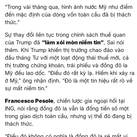
“Trong vài tháng qua, hình ảnh nước Mỹ như điểm
đến mặc định của dòng vốn toàn cầu đã bị thách
thức.”
Sự thay đổi liên tục trong chính sách thuế quan
của Trump đã
“làm xói mòn niềm tin”
, Sai nói
thêm. Khi Trump khiến thị trường chao đảo vào
đầu tháng Tư với một loạt động thái thuế mới, cả
thị trường chứng khoán, trái phiếu và đồng đô la
Mỹ đều lao dốc. “Điều đó rất kỳ lạ. Hiếm khi xảy ra
ở Mỹ,” ông nhận định. “Đó là một tín hiệu rất rõ về
sự mất niềm tin.”
Francesco Pesole
, chiến lược gia ngoại hối tại
ING, nói rằng đồng đô la vẫn là đồng tiền số một
trong giao dịch toàn cầu, nhưng vị thế đó đang bị
thách thức.
“Điều đó không có nghĩa là đồng đô la sẽ mất vị