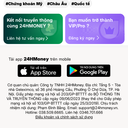
#Chứng khoán Mỹ
#Châu Âu
#Quốc tế
Kết nối truyền thông
Bạn muốn trở thành
cùng 24HMONEY ?
VIP/Pro ?
Đăng ký ngay
Liên hệ tư vấn ngay
24HMoney
Tải app
trên mobile
Cơ quan chủ quản: Công ty TNHH 24HMoney. Địa chỉ: Tầng 5 - Tòa
nhà Geleximco, số 36 phố Hoàng Cầu, Phường Ô Chợ Dừa, TP. Hà
Nội. Giấy phép mạng xã hội số 203/GP-BTTTT do BỘ THÔNG TIN
VÀ TRUYỀN THÔNG cấp ngày 09/06/2023 (thay thế cho Giấy phép
mạng xã hội số 103/GP-BTTTT cấp ngày 25/3/2019). Chịu trách
nhiệm nội dung: Phạm Đình Bằng. Email: support@24hmoney.vn.
Hotline: 038.509.6665. Liên hệ: 0346.701.666
Điều khoản và chính sách sử dụng