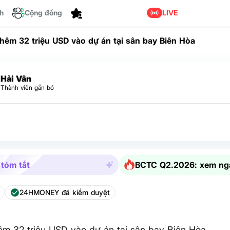
Tùy chỉnh
ch
Cộng đồng
LIVE
thêm 32 triệu USD vào dự án tại sân bay Biên Hòa
Hải Vân
Thành viên gắn bó
 tóm tắt
BCTC Q2.2026: xem ng
24HMONEY đã kiểm duyệt
êm 32 triệu USD vào dự án tại sân bay Biên Hòa