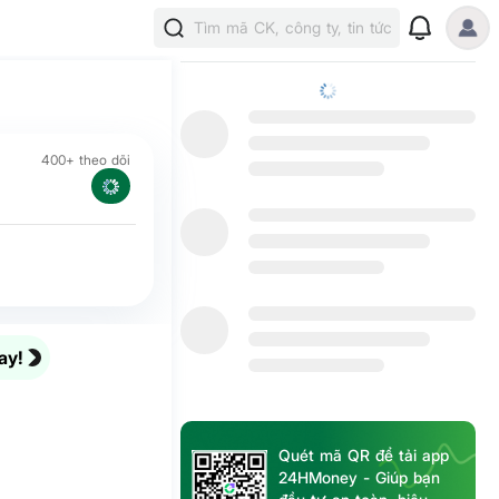
Tìm mã CK, công ty, tin tức
400+ theo dõi
ay!
Quét mã QR để tải app
24HMoney - Giúp bạn