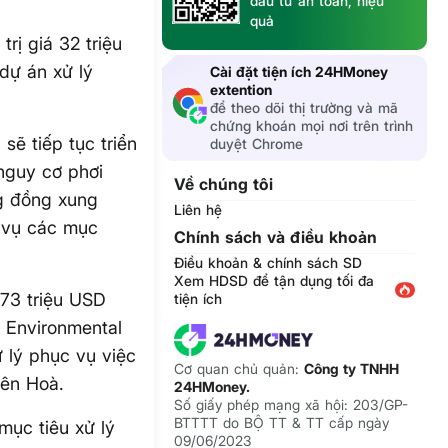
đầu tư an toàn, hiệu
quả
rị giá 32 triệu
dự án xử lý
Cài đặt tiện ích 24HMoney
extention
để theo dõi thị trường và mã
chứng khoán mọi nơi trên trình
sẽ tiếp tục triển
duyệt Chrome
 nguy cơ phơi
Về chúng tôi
g đồng xung
Liên hệ
c vụ các mục
Chính sách và điều khoản
Điều khoản & chính sách SD
Xem HDSD để tận dụng tối đa
 73 triệu USD
tiện ích
 Environmental
 lý phục vụ việc
Cơ quan chủ quản:
Công ty TNHH
iên Hoà.
24HMoney.
Số giấy phép mạng xã hội: 203/GP-
BTTTT do BỘ TT & TT cấp ngày
ục tiêu xử lý
09/06/2023