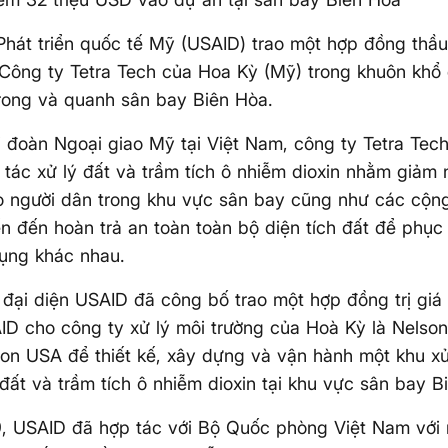
hát triển quốc tế Mỹ (USAID) trao một hợp đồng thầu t
ông ty Tetra Tech của Hoa Kỳ (Mỹ) trong khuôn khổ 
trong và quanh sân bay Biên Hòa.
 đoàn Ngoại giao Mỹ tại Việt Nam, công ty Tetra Tech 
 tác xử lý đất và trầm tích ô nhiễm dioxin nhằm giảm
o người dân trong khu vực sân bay cũng như các cộn
ến đến hoàn trả an toàn toàn bộ diện tích đất để phụ
ụng khác nhau.
 đại diện USAID đã công bố trao một hợp đồng trị giá
D cho công ty xử lý môi trường của Hoà Kỳ là Nelson
on USA để thiết kế, xây dựng và vận hành một khu xử
đất và trầm tích ô nhiễm dioxin tại khu vực sân bay B
 USAID đã hợp tác với Bộ Quốc phòng Việt Nam với m