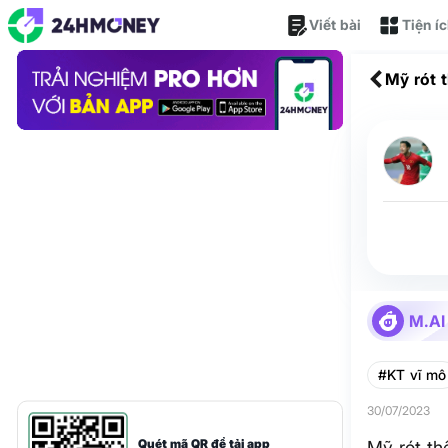
Viết bài
Tiện í
Mỹ rót 
M.AI
#KT vĩ mô
30/07/2023
Quét mã QR để tải app
Mỹ rót th