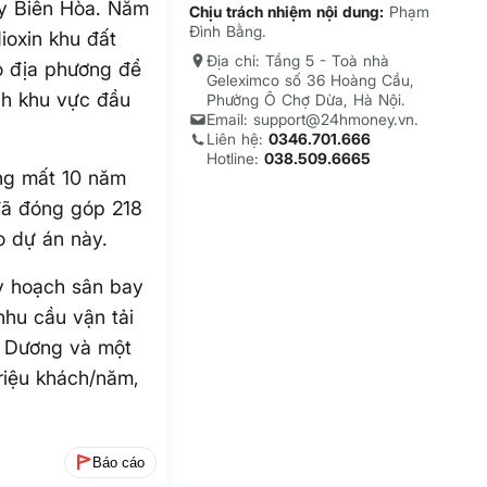
ay Biên Hòa. Năm
Chịu trách nhiệm nội dung:
Phạm
Đình Bằng.
oxin khu đất
Địa chỉ: Tầng 5 - Toà nhà
o địa phương để
Geleximco số 36 Hoàng Cầu,
ạch khu vực đầu
Phường Ô Chợ Dừa, Hà Nội.
Email: support@24hmoney.vn.
Liên hệ:
0346.701.666
Hotline:
038.509.6665
ong mất 10 năm
 đã đóng góp 218
o dự án này.
y hoạch sân bay
hu cầu vận tải
h Dương và một
riệu khách/năm,
Báo cáo