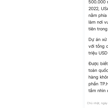
500.000 m
2022, USA
nằm phía 
làm nơi v
tiên tron
Dự án xử 
với tổng 
triệu USD
Được biế
toàn quốc
hàng khô
phần TP.H
tầm nhìn 
Chủ nhật, ngày