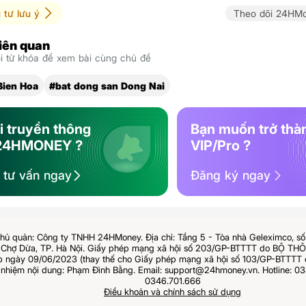
 tư lưu ý
Theo dõi 24HMo
liên quan
 từ khóa để xem bài cùng chủ đề
Bien Hoa
#bat dong san Dong Nai
i truyền thông
Bạn muốn trở thà
24HMONEY ?
VIP/Pro ?
ệ tư vấn ngay
Đăng ký ngay
hủ quản: Công ty TNHH 24HMoney. Địa chỉ: Tầng 5 - Tòa nhà Geleximco, s
Chợ Dừa, TP. Hà Nội. Giấy phép mạng xã hội số 203/GP-BTTTT do BỘ T
ngày 09/06/2023 (thay thế cho Giấy phép mạng xã hội số 103/GP-BTTTT 
 nhiệm nội dung: Phạm Đình Bằng. Email: support@24hmoney.vn. Hotline: 03
0346.701.666
Điều khoản và chính sách sử dụng