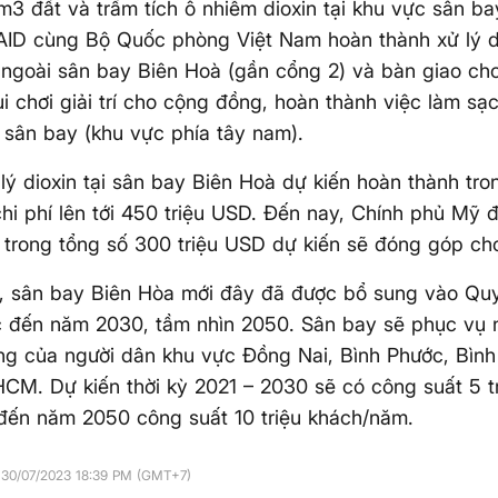
3 đất và trầm tích ô nhiễm dioxin tại khu vực sân b
ID cùng Bộ Quốc phòng Việt Nam hoàn thành xử lý di
ngoài sân bay Biên Hoà (gần cổng 2) và bàn giao ch
ui chơi giải trí cho cộng đồng, hoàn thành việc làm s
g sân bay (khu vực phía tây nam).
lý dioxin tại sân bay Biên Hoà dự kiến hoàn thành tr
chi phí lên tới 450 triệu USD. Đến nay, Chính phủ Mỹ
 trong tổng số 300 triệu USD dự kiến sẽ đóng góp ch
t, sân bay Biên Hòa mới đây đã được bổ sung vào Qu
 đến năm 2030, tầm nhìn 2050. Sân bay sẽ phục vụ n
ng của người dân khu vực Đồng Nai, Bình Phước, Bìn
CM. Dự kiến thời kỳ 2021 – 2030 sẽ có công suất 5 t
đến năm 2050 công suất 10 triệu khách/năm.
 30/07/2023 18:39 PM (GMT+7)