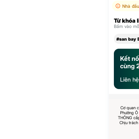
Nhà đầu
Từ khóa 
Bấm vào mỗi
#san bay 
Kết nố
cùng 
Liên h
Cơ quan c
Phường Ô 
THÔNG cấp 
Chịu trách