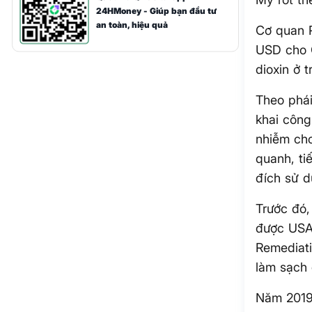
24HMoney - Giúp bạn đầu tư
an toàn, hiệu quả
Cơ quan P
USD cho C
dioxin ở 
Theo phái
khai công
nhiễm ch
quanh, ti
đích sử d
Trước đó,
được USAI
Remediati
làm sạch 
Năm 2019,