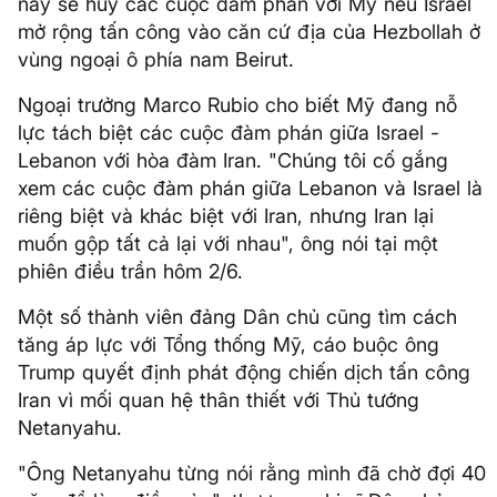
này sẽ hủy các cuộc đàm phán với Mỹ nếu Israel
mở rộng tấn công vào căn cứ địa của Hezbollah ở
vùng ngoại ô phía nam Beirut.
Ngoại trưởng Marco Rubio cho biết Mỹ đang nỗ
lực tách biệt các cuộc đàm phán giữa Israel -
Lebanon với hòa đàm Iran. "Chúng tôi cố gắng
xem các cuộc đàm phán giữa Lebanon và Israel là
riêng biệt và khác biệt với Iran, nhưng Iran lại
muốn gộp tất cả lại với nhau", ông nói tại một
phiên điều trần hôm 2/6.
Một số thành viên đảng Dân chủ cũng tìm cách
tăng áp lực với Tổng thống Mỹ, cáo buộc ông
Trump quyết định phát động chiến dịch tấn công
Iran vì mối quan hệ thân thiết với Thủ tướng
Netanyahu.
"Ông Netanyahu từng nói rằng mình đã chờ đợi 40