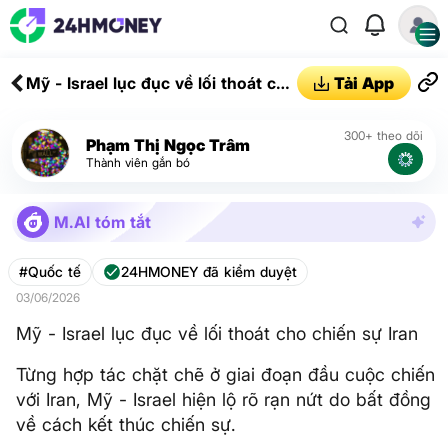
Mỹ - Israel lục đục về lối thoát cho
Tải App
chiến sự Iran
300+ theo dõi
Phạm Thị Ngọc Trâm
Thành viên gắn bó
M.AI tóm tắt
#Quốc tế
24HMONEY đã kiểm duyệt
03/06/2026
Mỹ - Israel lục đục về lối thoát cho chiến sự Iran
Từng hợp tác chặt chẽ ở giai đoạn đầu cuộc chiến
với Iran, Mỹ - Israel hiện lộ rõ rạn nứt do bất đồng
về cách kết thúc chiến sự.