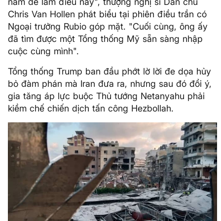
năm để làm điều này", thượng nghị sĩ Dân chủ
Chris Van Hollen phát biểu tại phiên điều trần có
Ngoại trưởng Rubio góp mặt. "Cuối cùng, ông ấy
đã tìm được một Tổng thống Mỹ sẵn sàng nhập
cuộc cùng mình".
Tổng thống Trump ban đầu phớt lờ lời đe dọa hủy
bỏ đàm phán mà Iran đưa ra, nhưng sau đó đổi ý,
gia tăng áp lực buộc Thủ tướng Netanyahu phải
kiềm chế chiến dịch tấn công Hezbollah.