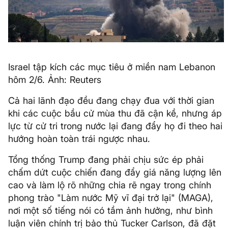
Israel tập kích các mục tiêu ở miền nam Lebanon
hôm 2/6. Ảnh: Reuters
Cả hai lãnh đạo đều đang chạy đua với thời gian
khi các cuộc bầu cử mùa thu đã cận kề, nhưng áp
lực từ cử tri trong nước lại đang đẩy họ đi theo hai
hướng hoàn toàn trái ngược nhau.
Tổng thống Trump đang phải chịu sức ép phải
chấm dứt cuộc chiến đang đẩy giá năng lượng lên
cao và làm lộ rõ những chia rẽ ngay trong chính
phong trào "Làm nước Mỹ vĩ đại trở lại" (MAGA),
nơi một số tiếng nói có tầm ảnh hưởng, như bình
luận viên chính trị bảo thủ Tucker Carlson, đã đặt