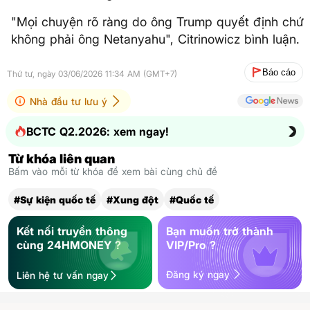
"Mọi chuyện rõ ràng do ông Trump quyết định chứ
không phải ông Netanyahu", Citrinowicz bình luận.
Báo cáo
Thứ tư, ngày 03/06/2026 11:34 AM (GMT+7)
Nhà đầu tư lưu ý
BCTC Q2.2026: xem ngay!
Từ khóa liên quan
Bấm vào mỗi từ khóa để xem bài cùng chủ đề
#Sự kiện quốc tế
#Xung đột
#Quốc tế
Kết nối truyền thông
Bạn muốn trở thành
cùng 24HMONEY ?
VIP/Pro ?
Đăng ký ngay
Liên hệ tư vấn ngay