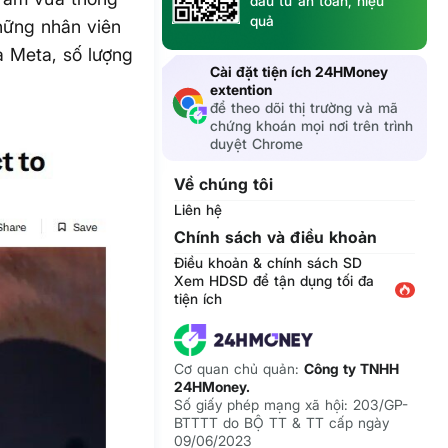
đầu tư an toàn, hiệu
quả
hững nhân viên
a Meta, số lượng
Cài đặt tiện ích 24HMoney
extention
để theo dõi thị trường và mã
chứng khoán mọi nơi trên trình
duyệt Chrome
Về chúng tôi
Liên hệ
Chính sách và điều khoản
Điều khoản & chính sách SD
Xem HDSD để tận dụng tối đa
tiện ích
Cơ quan chủ quản:
Công ty TNHH
24HMoney.
Số giấy phép mạng xã hội: 203/GP-
BTTTT do BỘ TT & TT cấp ngày
09/06/2023