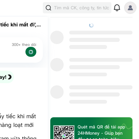
Tìm mã CK, công ty, tin tức
iếc khi mất đi’,
loạt mới
300+ theo dõi
ay!
y tiếc khi mất
 hàng loạt mới
Quét mã QR để tải app
24HMoney - Giúp bạn
gram vừa thông