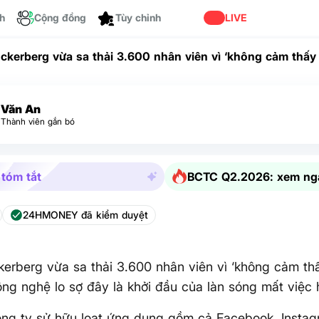
ch
Cộng đồng
LIVE
Tùy chỉnh
ckerberg vừa sa thải 3.600 nhân viên vì ‘không cảm thấy t
ng nghệ lo sợ đây là khởi đầu của làn sóng mất việc hàng 
Văn An
Thành viên gắn bó
 tóm tắt
BCTC Q2.2026: xem ng
24HMONEY đã kiểm duyệt
erberg vừa sa thải 3.600 nhân viên vì ‘không cảm thấ
 công nghệ lo sợ đây là khởi đầu của làn sóng mất việc
ông ty sử hữu loạt ứng dụng gồm cả Facebook, Insta