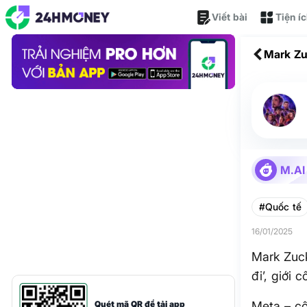
Viết bài
Tiện í
Mark Zu
giới cô
M.AI
#Quốc tế
16/01/2025
Mark Zuck
đi’, giới
Quét mã QR để tải app
Meta – c