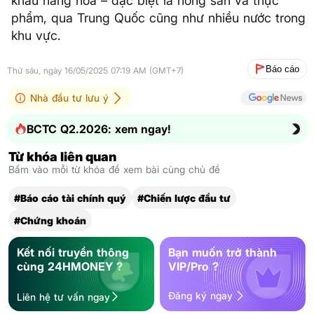
khẩu hàng hóa – đặc biệt là nông sản và thực
phẩm, qua Trung Quốc cũng như nhiều nước trong
khu vực.
Báo cáo
Thứ sáu, ngày 16/05/2025 07:19 AM (GMT+7)
Nhà đầu tư lưu ý
BCTC Q2.2026: xem ngay!
Từ khóa liên quan
Bấm vào mỗi từ khóa để xem bài cùng chủ đề
#Báo cáo tài chính quý
#Chiến lược đầu tư
#Chứng khoán
Kết nối truyền thông
Bạn muốn trở thành
cùng 24HMONEY ?
VIP/Pro ?
Đăng ký ngay
Liên hệ tư vấn ngay