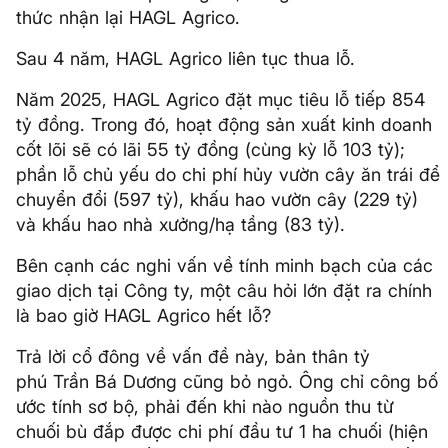
thức nhận lại HAGL Agrico.
Sau 4 năm, HAGL Agrico liên tục thua lỗ.
Năm 2025, HAGL Agrico đặt mục tiêu lỗ tiếp 854
tỷ đồng. Trong đó, hoạt động sản xuất kinh doanh
cốt lõi sẽ có lãi 55 tỷ đồng (cùng kỳ lỗ 103 tỷ);
phần lỗ chủ yếu do chi phí hủy vườn cây ăn trái để
chuyển đổi (597 tỷ), khấu hao vườn cây (229 tỷ)
và khấu hao nhà xưởng/hạ tầng (83 tỷ).
Bên cạnh các nghi vấn về tính minh bạch của các
giao dịch tại Công ty, một câu hỏi lớn đặt ra chính
là bao giờ HAGL Agrico hết lỗ?
Trả lời cổ đông về vấn đề này, bản thân tỷ
phú Trần Bá Dương cũng bỏ ngỏ. Ông chỉ công bố
ước tính sơ bộ, phải đến khi nào nguồn thu từ
chuối bù đắp được chi phí đầu tư 1 ha chuối (hiện