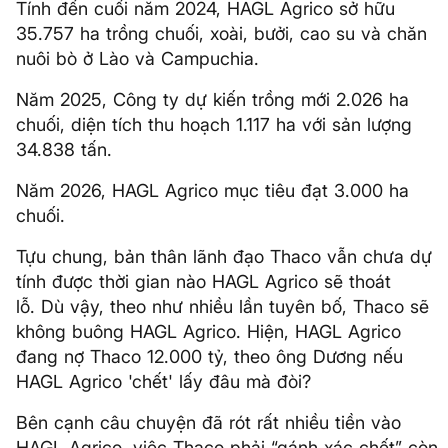
Tính đến cuối năm 2024, HAGL Agrico sở hữu
35.757 ha trồng chuối, xoài, bưởi, cao su và chăn
nuôi bò ở Lào và Campuchia.
Năm 2025, Công ty dự kiến trồng mới 2.026 ha
chuối, diện tích thu hoạch 1.117 ha với sản lượng
34.838 tấn.
Năm 2026, HAGL Agrico mục tiêu đạt 3.000 ha
chuối.
Tựu chung, bản thân lãnh đạo Thaco vẫn chưa dự
tính được thời gian nào HAGL Agrico sẽ thoát
lỗ. Dù vậy, theo như nhiều lần tuyên bố, Thaco sẽ
không buông HAGL Agrico. Hiện, HAGL Agrico
đang nợ Thaco 12.000 tỷ, theo ông Dương nếu
HAGL Agrico 'chết' lấy đâu mà đòi?
Bên cạnh câu chuyện đã rót rất nhiều tiền vào
HAGL Agrico, việc Thaco phải “gánh xác chết” còn