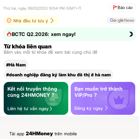
Báo cáo
Thứ hai, ngày 06/03/2023 16:54 PM (GMT+7)
Nhà đầu tư lưu ý
BCTC Q2.2026: xem ngay!
Từ khóa liên quan
Bấm vào mỗi từ khóa để xem bài cùng chủ đề
#Hà Nam
#doanh nghiệp đăng ký làm khu đô thị ở hà nam
Kết nối truyền thông
Bạn muốn trở thành
cùng 24HMONEY ?
VIP/Pro ?
Đăng ký ngay
Liên hệ tư vấn ngay
24HMoney
Tải app
trên mobile