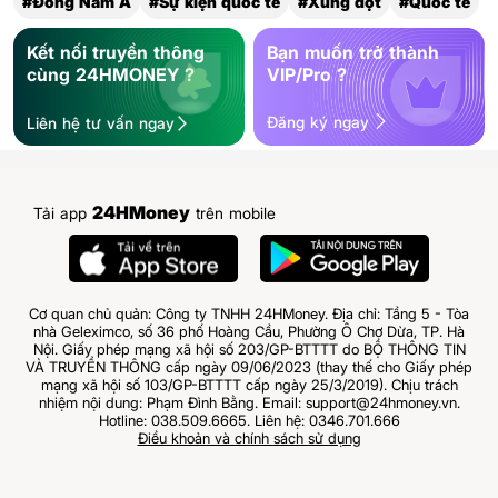
#Đông Nam Á
#Sự kiện quốc tế
#Xung đột
#Quốc tế
Kết nối truyền thông
Bạn muốn trở thành
cùng 24HMONEY ?
VIP/Pro ?
Đăng ký ngay
Liên hệ tư vấn ngay
24HMoney
Tải app
trên mobile
Cơ quan chủ quản: Công ty TNHH 24HMoney. Địa chỉ: Tầng 5 - Tòa
nhà Geleximco, số 36 phố Hoàng Cầu, Phường Ô Chợ Dừa, TP. Hà
Nội. Giấy phép mạng xã hội số 203/GP-BTTTT do BỘ THÔNG TIN
VÀ TRUYỀN THÔNG cấp ngày 09/06/2023 (thay thế cho Giấy phép
mạng xã hội số 103/GP-BTTTT cấp ngày 25/3/2019). Chịu trách
nhiệm nội dung: Phạm Đình Bằng. Email: support@24hmoney.vn.
Hotline: 038.509.6665. Liên hệ: 0346.701.666
Điều khoản và chính sách sử dụng