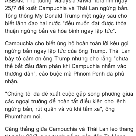
ASEAN. Thủ tướng Malaysia Anwar Ibrahim ngày
25/7 đề xuất Campuchia và Thái Lan ngừng bắn.
Tổng thống Mỹ Donald Trump một ngày sau cho
biết lãnh đạo hai nước "đều muốn đạt được thỏa
thuận ngừng bắn và hòa bình ngay lập tức".
Campuchia cho biết ủng hộ hoàn toàn lời kêu gọi
ngừng bắn ngay lập tức của ông Trump. Thái Lan
bày tỏ cảm ơn ông Trump nhưng cho rằng "chưa
thể bắt đầu đàm phán khi Campuchia nhắm vào
thường dân", cáo buộc mà Phnom Penh đã phủ
nhận.
"Chúng tôi đã đề xuất cuộc gặp song phương giữa
các ngoại trưởng để hoàn tất điều kiện cho lệnh
ngừng bắn, rút quân và vũ khí tầm xa", ông
Phumtham nói.
Căng thẳng giữa Campuchia và Thái Lan leo thang