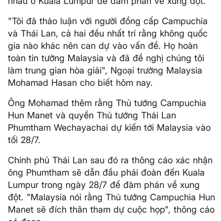
nhau ở Kuala Lumpur để đàm phán về xung đột.
"Tôi đã thảo luận với người đồng cấp Campuchia
và Thái Lan, cả hai đều nhất trí rằng không quốc
gia nào khác nên can dự vào vấn đề. Họ hoàn
toàn tin tưởng Malaysia và đã đề nghị chúng tôi
làm trung gian hòa giải", Ngoại trưởng Malaysia
Mohamad Hasan cho biết hôm nay.
Ông Mohamad thêm rằng Thủ tướng Campuchia
Hun Manet và quyền Thủ tướng Thái Lan
Phumtham Wechayachai dự kiến tới Malaysia vào
tối 28/7.
Chính phủ Thái Lan sau đó ra thông cáo xác nhận
ông Phumtham sẽ dẫn đầu phái đoàn đến Kuala
Lumpur trong ngày 28/7 để đàm phán về xung
đột. "Malaysia nói rằng Thủ tướng Campuchia Hun
Manet sẽ đích thân tham dự cuộc họp", thông cáo