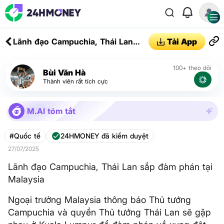
Lãnh đạo Campuchia, Thái Lan
Tải App
sắp đàm phán tại Malaysia
100+ theo dõi
Bùi Văn Hà
Thành viên rất tích cực
M.AI tóm tắt
#Quốc tế
24HMONEY đã kiểm duyệt
27/07/2025
Lãnh đạo Campuchia, Thái Lan sắp đàm phán tại
Malaysia
Ngoại trưởng Malaysia thông báo Thủ tướng
Campuchia và quyền Thủ tướng Thái Lan sẽ gặp