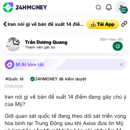
Iran nói gì về bản đề xuất 14 điểm
Tải App
đang gây chú ý của Mỹ?
300+ theo dõi
Trần Dương Quang
Thành viên gắn bó
M.AI tóm tắt
#Quốc tế
24HMONEY đã kiểm duyệt
07/05/2026
Iran nói gì về bản đề xuất 14 điểm đang gây chú ý
của Mỹ?
Giới quan sát quốc tế đang theo dõi sát triển vọng
hòa bình tại Trung Đông sau khi Axios đưa tin Mỹ