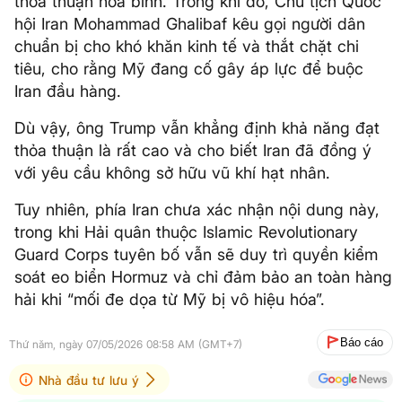
thỏa thuận hòa bình. Trong khi đó, Chủ tịch Quốc
hội Iran Mohammad Ghalibaf kêu gọi người dân
chuẩn bị cho khó khăn kinh tế và thắt chặt chi
tiêu, cho rằng Mỹ đang cố gây áp lực để buộc
Iran đầu hàng.
Dù vậy, ông Trump vẫn khẳng định khả năng đạt
thỏa thuận là rất cao và cho biết Iran đã đồng ý
với yêu cầu không sở hữu vũ khí hạt nhân.
Tuy nhiên, phía Iran chưa xác nhận nội dung này,
trong khi Hải quân thuộc Islamic Revolutionary
Guard Corps tuyên bố vẫn sẽ duy trì quyền kiểm
soát eo biển Hormuz và chỉ đảm bảo an toàn hàng
hải khi “mối đe dọa từ Mỹ bị vô hiệu hóa”.
Báo cáo
Thứ năm, ngày 07/05/2026 08:58 AM (GMT+7)
Nhà đầu tư lưu ý