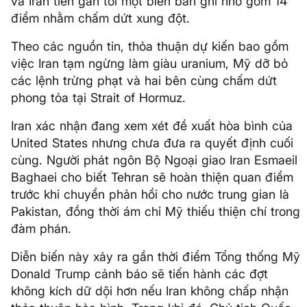
và Iran tiến gần tới một biên bản ghi nhớ gồm 14
điểm nhằm chấm dứt xung đột.
Theo các nguồn tin, thỏa thuận dự kiến bao gồm
việc Iran tạm ngừng làm giàu uranium, Mỹ dỡ bỏ
các lệnh trừng phạt và hai bên cùng chấm dứt
phong tỏa tại Strait of Hormuz.
Iran xác nhận đang xem xét đề xuất hòa bình của
United States nhưng chưa đưa ra quyết định cuối
cùng. Người phát ngôn Bộ Ngoại giao Iran Esmaeil
Baghaei cho biết Tehran sẽ hoàn thiện quan điểm
trước khi chuyển phản hồi cho nước trung gian là
Pakistan, đồng thời ám chỉ Mỹ thiếu thiện chí trong
đàm phán.
Diễn biến này xảy ra gần thời điểm Tổng thống Mỹ
Donald Trump cảnh báo sẽ tiến hành các đợt
không kích dữ dội hơn nếu Iran không chấp nhận