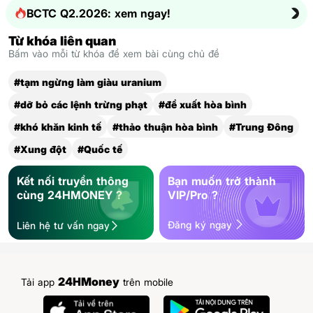
BCTC Q2.2026: xem ngay!
Từ khóa liên quan
Bấm vào mỗi từ khóa để xem bài cùng chủ đề
#tạm ngừng làm giàu uranium
#dỡ bỏ các lệnh trừng phạt
#đề xuất hòa bình
#khó khăn kinh tế
#thảo thuận hòa bình
#Trung Đông
#Xung đột
#Quốc tế
Kết nối truyền thông
Bạn muốn trở thành
cùng 24HMONEY ?
VIP/Pro ?
Đăng ký ngay
Liên hệ tư vấn ngay
24HMoney
Tải app
trên mobile