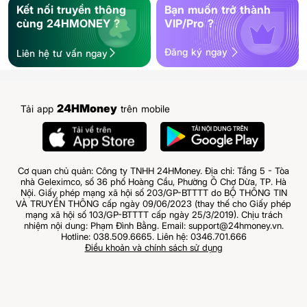
Kết nối truyền thông
Bạn muốn trở thành
cùng 24HMONEY ?
VIP/Pro ?
Đăng ký ngay
Liên hệ tư vấn ngay
24HMoney
Tải app
trên mobile
Cơ quan chủ quản: Công ty TNHH 24HMoney. Địa chỉ: Tầng 5 - Tòa
nhà Geleximco, số 36 phố Hoàng Cầu, Phường Ô Chợ Dừa, TP. Hà
Nội. Giấy phép mạng xã hội số 203/GP-BTTTT do BỘ THÔNG TIN
VÀ TRUYỀN THÔNG cấp ngày 09/06/2023 (thay thế cho Giấy phép
mạng xã hội số 103/GP-BTTTT cấp ngày 25/3/2019). Chịu trách
nhiệm nội dung: Phạm Đình Bằng. Email: support@24hmoney.vn.
Hotline: 038.509.6665. Liên hệ: 0346.701.666
Điều khoản và chính sách sử dụng