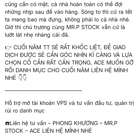
cũng cần có mặt, cả nhà hoàn toàn có thể đợi
những nhịp sau để vào hàng. Sóng to thì cứ ra tết
ta mang bao mà đựng, không phải lo cả nhà nhé.
Giờ thì chủ trương cùng MR.P STOCK vẫn cứ là
lướt lát nhẹ nhàng cái đã.
👉 CUỐI NĂM TT SẼ RẤT KHỐC LIỆT, ĐỂ GIAO
DỊCH ĐƯỢC SẼ CẦN GÓC NHÌN KĨ CÀNG VÀ LỰA
CHỌN CỔ CẦN RẤT CẨN TRỌNG, ACE MUỐN GỠ
RỐI DANH MỤC CHO CUỐI NĂM LIÊN HỆ MÌNH
NHÉ 👇👇
——————————————
Hỗ trợ mở tài khoản VPS và tư vấn đầu tư, quản trị
rủi ro danh mục
☎️Liên hệ tư vấn – PHONG KHƯƠNG – MR.P
STOCK – ACE LIÊN HỆ MÌNH NHÉ