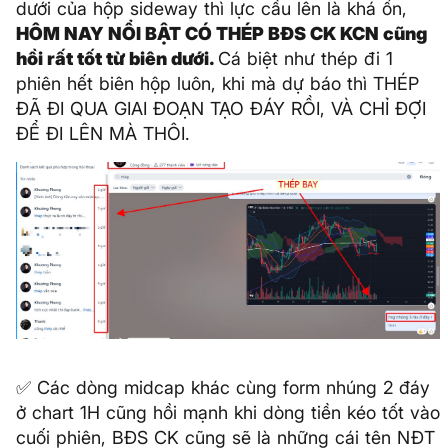
dưới của hộp sideway thì lực cầu lên là khá ổn,
HÔM NAY NỔI BẬT CÓ THÉP BĐS CK KCN cũng
hồi rất tốt từ biên dưới.
Cá biệt như thép đi 1
phiên hết biên hộp luôn, khi mà dự báo thì THÉP
ĐÃ ĐI QUA GIAI ĐOẠN TẠO ĐÁY RỒI, VÀ CHỈ ĐỢI
ĐỂ ĐI LÊN MÀ THÔI.
✅ Các dòng midcap khác cùng form nhúng 2 đáy
ở chart 1H cũng hồi mạnh khi dòng tiền kéo tốt vào
cuối phiên, BĐS CK cũng sẽ là những cái tên NĐT