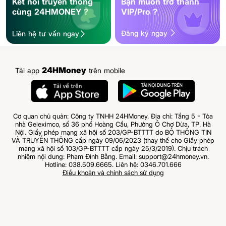
Kết nối truyền thông
Bạn muốn trở thành
cùng 24HMONEY ?
VIP/Pro ?
Đăng ký ngay
Liên hệ tư vấn ngay
24HMoney
Tải app
trên mobile
Cơ quan chủ quản: Công ty TNHH 24HMoney. Địa chỉ: Tầng 5 - Tòa
nhà Geleximco, số 36 phố Hoàng Cầu, Phường Ô Chợ Dừa, TP. Hà
Nội. Giấy phép mạng xã hội số 203/GP-BTTTT do BỘ THÔNG TIN
VÀ TRUYỀN THÔNG cấp ngày 09/06/2023 (thay thế cho Giấy phép
mạng xã hội số 103/GP-BTTTT cấp ngày 25/3/2019). Chịu trách
nhiệm nội dung: Phạm Đình Bằng. Email: support@24hmoney.vn.
Hotline: 038.509.6665. Liên hệ: 0346.701.666
Điều khoản và chính sách sử dụng