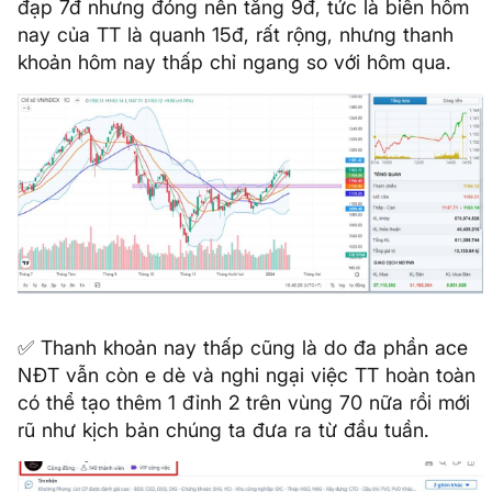
đạp 7đ nhưng đóng nến tăng 9đ, tức là biên hôm
nay của TT là quanh 15đ, rất rộng, nhưng thanh
khoản hôm nay thấp chỉ ngang so với hôm qua.
✅ Thanh khoản nay thấp cũng là do đa phần ace
NĐT vẫn còn e dè và nghi ngại việc TT hoàn toàn
có thể tạo thêm 1 đỉnh 2 trên vùng 70 nữa rồi mới
rũ như kịch bản chúng ta đưa ra từ đầu tuần.