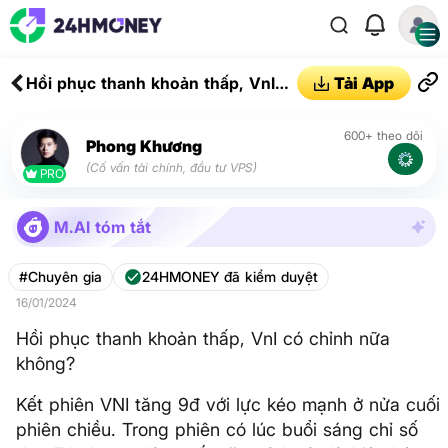
Hồi phục thanh khoản thấp, VnI
Tải App
có chỉnh nữa không?
600+ theo dõi
Phong Khương
(Cố vấn tài chính, đầu tư VPS)
PRO
M.AI tóm tắt
#Chuyên gia
24HMONEY đã kiểm duyệt
16/01/2024
Hồi phục thanh khoản thấp, VnI có chỉnh nữa
không?
Kết phiên VNI tăng 9đ với lực kéo mạnh ở nửa cuối
phiên chiều. Trong phiên có lúc buổi sáng chỉ số