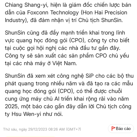
Chiang Shang-yi, hiện là giám đốc chiến lược bán
dẫn của Foxconn Technology (Hon Hai Precision
Industry), đã đảm nhận vị trí Chủ tịch ShunSin.
ShunSin cũng đã đẩy mạnh triển khai trong lĩnh
vực quang học đóng gói (CPO), công ty cho biết
tại cuộc gọi hội nghị các nhà đầu tư gần đây.
Công ty sẽ sản xuất các sản phẩm CPO chủ yếu
tại các nhà máy ở Việt Nam.
ShunSin đã xem xét công nghệ SiP cho các bộ thu
phát quang trong nhiều năm và đã tạo ra các mẫu
quang học đóng gói (CPO), có thể được chuỗi
cung ứng máy chủ AI triển khai rộng rãi vào năm
2025, một báo cáo gần đây dẫn lời Chủ tịch công
ty Hsu Wen-yi như nói.
Báo cáo
Thứ sáu, ngày 29/12/2023 08:26 AM (GMT+7)