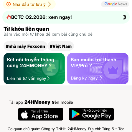
Nhà đầu tư lưu ý
BCTC Q2.2026: xem ngay!
Từ khóa liên quan
Bấm vào mỗi từ khóa để xem bài cùng chủ đề
#nhà máy Foxconn
#Việt Nam
Kết nối truyền thông
Bạn muốn trở thành
cùng 24HMONEY ?
VIP/Pro ?
Đăng ký ngay
Liên hệ tư vấn ngay
24HMoney
Tải app
trên mobile
Cơ quan chủ quản: Công ty TNHH 24HMoney. Địa chỉ: Tầng 5 - Tòa