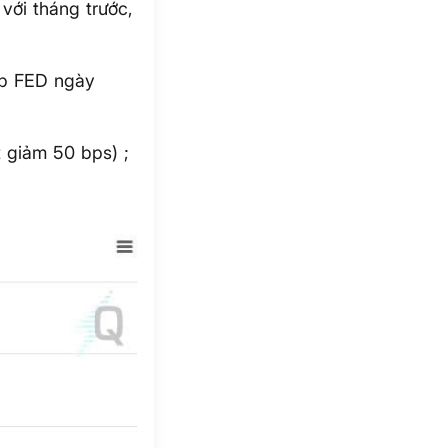
với tháng trước,
ọp FED ngày
 giảm 50 bps) ;