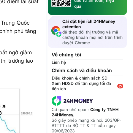
đầu tư an toàn, hiệu
50 điểm lãi suất
quả
Cài đặt tiện ích 24HMoney
a Trung Quốc
extention
 chính phủ tăng
để theo dõi thị trường và mã
chứng khoán mọi nơi trên trình
duyệt Chrome
 bất ngờ giảm
Về chúng tôi
thị trường lao
Liên hệ
Chính sách và điều khoản
Điều khoản & chính sách SD
Xem HDSD để tận dụng tối đa
tiện ích
Cơ quan chủ quản:
Công ty TNHH
24HMoney.
Số giấy phép mạng xã hội: 203/GP-
BTTTT do BỘ TT & TT cấp ngày
09/06/2023