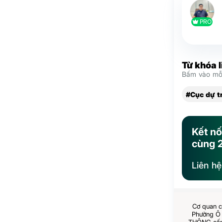
PRO
Từ khóa 
Bấm vào mỗi
#Cục dự t
Kết nố
cùng 
Liên h
Cơ quan c
Phường Ô 