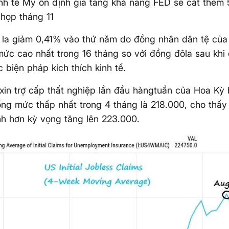
inh tế Mỹ ổn định gia tăng khả năng FED sẽ cắt thêm 
họp tháng 11
ô la giảm 0,41% vào thứ năm do đồng nhân dân tệ củ
mức cao nhất trong 16 tháng so với đồng đôla sau khi
 biện pháp kích thích kinh tế.
xin trợ cấp thất nghiệp lần đầu hàngtuần của Hoa Kỳ
ng mức thấp nhất trong 4 tháng là 218.000, cho thấy 
h hơn kỳ vọng tăng lên 223.000.