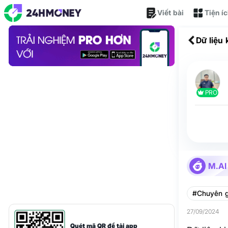
Viết bài
Tiện í
Dữ liệu
cuộc họ
PRO
M.AI
#Chuyên g
27/09/2024
Quét mã QR để tải app