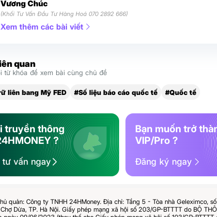
Vương Chúc
(Khối Tư Vấn Đầu Tư Hàng Hoá 070 2892 666)
Xem thêm các bài viết
liên quan
 từ khóa để xem bài cùng chủ đề
rữ liên bang Mỹ FED
#Số liệu báo cáo quốc tế
#Quốc tế
i truyền thông
Bạn muốn trở thà
24HMONEY ?
VIP/Pro ?
ệ tư vấn ngay
Đăng ký ngay
hủ quản: Công ty TNHH 24HMoney. Địa chỉ: Tầng 5 - Tòa nhà Geleximco, s
Chợ Dừa, TP. Hà Nội. Giấy phép mạng xã hội số 203/GP-BTTTT do BỘ T