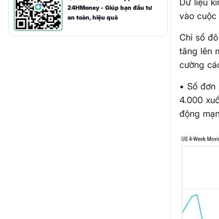
Dữ liệu k
24HMoney - Giúp bạn đầu tư
vào cuộc 
an toàn, hiệu quả
Chỉ số đ
tăng lên 
cường các
• Số đơn 
4.000 xuố
động mạn