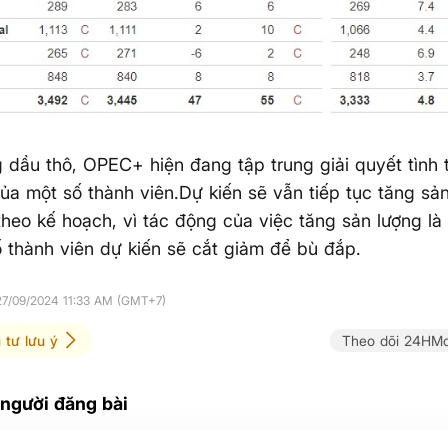
g dầu thô, OPEC+ hiện đang tập trung giải quyết tình 
ủa một số thành viên.Dự kiến sẽ vẫn tiếp tục tăng sả
theo kế hoạch, vì tác động của việc tăng sản lượng l
 thành viên dự kiến sẽ cắt giảm để bù đắp.
27/09/2024 11:33 AM (GMT+7)
 tư lưu ý
Theo dõi 24HMo
 người đăng bài