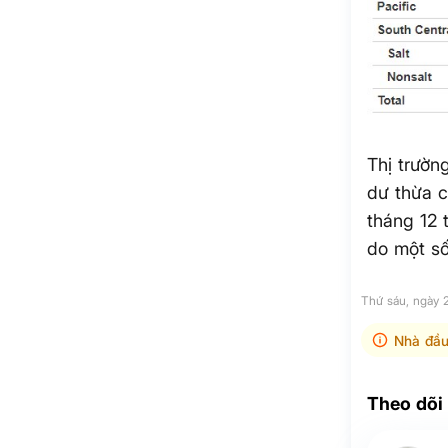
Thị trườn
dư thừa c
tháng 12 
do một số
Thứ sáu, ngày 
Nhà đầu
Theo dõi