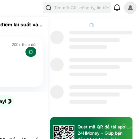
Tìm mã CK, công ty, tin tức
điểm lãi suất vào
200+ theo dõi
ay!
Quét mã QR để tải app
24HMoney - Giúp bạn