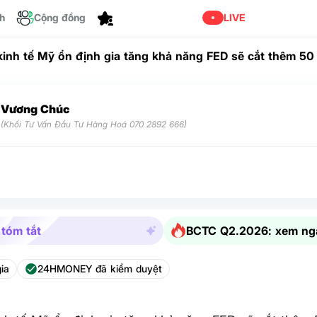
ch
Cộng đồng
Dành cho bạn
LIVE
 kinh tế Mỹ ổn định gia tăng khả năng FED sẽ cắt thêm 50 
p tháng 11
Vương Chúc
(Khối Tư Vấn Đầu Tư Hàng Hoá 070 2892 666)
 tóm tắt
BCTC Q2.2026: xem ng
ia
24HMONEY đã kiểm duyệt