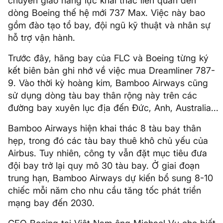
chuyển giao năng lực khai thác liên quan đến
dòng Boeing thế hệ mới 737 Max. Việc này bao
gồm đào tạo tổ bay, đội ngũ kỹ thuật và nhân sự
hỗ trợ vận hành.
Trước đây, hãng bay của FLC và Boeing từng ký
kết biên bản ghi nhớ về việc mua Dreamliner 787-
9. Vào thời kỳ hoàng kim, Bamboo Airways cũng
sử dụng dòng tàu bay thân rộng này trên các
đường bay xuyên lục địa đến Đức, Anh, Australia...
Bamboo Airways hiện khai thác 8 tàu bay thân
hẹp, trong đó các tàu bay thuê khô chủ yếu của
Airbus. Tuy nhiên, công ty vẫn đặt mục tiêu đưa
đội bay trở lại quy mô 30 tàu bay. Ở giai đoạn
trung hạn, Bamboo Airways dự kiến bổ sung 8-10
chiếc mỗi năm cho nhu cầu tăng tốc phát triển
mạng bay đến 2030.