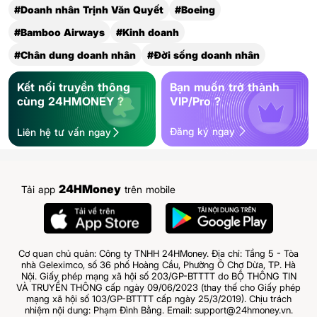
#Doanh nhân Trịnh Văn Quyết
#Boeing
#Bamboo Airways
#Kinh doanh
#Chân dung doanh nhân
#Đời sống doanh nhân
Kết nối truyền thông
Bạn muốn trở thành
cùng 24HMONEY ?
VIP/Pro ?
Đăng ký ngay
Liên hệ tư vấn ngay
24HMoney
Tải app
trên mobile
Cơ quan chủ quản: Công ty TNHH 24HMoney. Địa chỉ: Tầng 5 - Tòa
nhà Geleximco, số 36 phố Hoàng Cầu, Phường Ô Chợ Dừa, TP. Hà
Nội. Giấy phép mạng xã hội số 203/GP-BTTTT do BỘ THÔNG TIN
VÀ TRUYỀN THÔNG cấp ngày 09/06/2023 (thay thế cho Giấy phép
mạng xã hội số 103/GP-BTTTT cấp ngày 25/3/2019). Chịu trách
nhiệm nội dung: Phạm Đình Bằng. Email: support@24hmoney.vn.