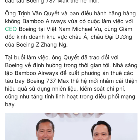
các tàu Boeing 737 Max thế hệ mới.
Ông Trịnh Văn Quyết và ban điều hành hãng hàng
không Bamboo Airways vừa có cuộc làm việc với
CEO
Boeing tại Việt Nam Michael Vu, cùng Giám
đốc kinh doanh khu vực châu Á, châu Đại Dương
của Boeing ZiZhang Ng.
Tại buổi làm việc, ông Quyết đã trao đổi với
Boeing về định hướng trong thời gian tới. Nhà sáng
lập Bamboo Airways đề xuất phương án thuê các
tàu bay Boeing 737 Max thế hệ mới nhằm cải thiện
hiệu quả sử dụng nhiên liệu, kiểm soát chi phí,
cũng như tăng tính linh hoạt trong điều phối mạng
bay.