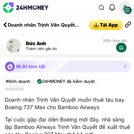
Doanh nhân Trịnh Văn Quyết
Tải App
muốn thuê tàu bay Boeing 737
Max cho Bamboo Airways
200+ theo dõi
Đức Anh
Thành viên gắn bó
M.AI tóm tắt
#Kinh doanh
24HMONEY đã kiểm duyệt
14/02/2026
Doanh nhân Trịnh Văn Quyết muốn thuê tàu bay
Boeing 737 Max cho Bamboo Airways
Tại cuộc gặp đại diện Boeing mới đây, nhà sáng
lập Bamboo Airways Trịnh Văn Quyết đề xuất thuê