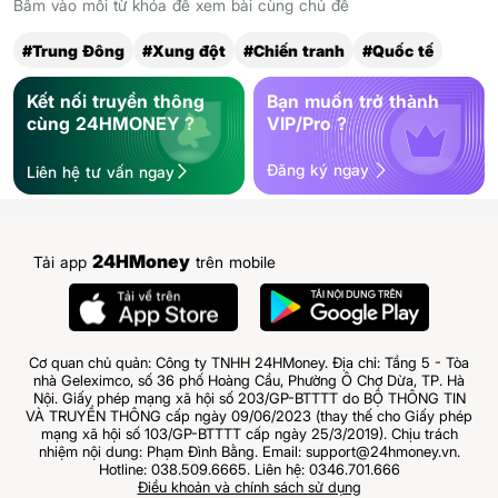
Bấm vào mỗi từ khóa để xem bài cùng chủ đề
#Trung Đông
#Xung đột
#Chiến tranh
#Quốc tế
Kết nối truyền thông
Bạn muốn trở thành
cùng 24HMONEY ?
VIP/Pro ?
Đăng ký ngay
Liên hệ tư vấn ngay
24HMoney
Tải app
trên mobile
Cơ quan chủ quản: Công ty TNHH 24HMoney. Địa chỉ: Tầng 5 - Tòa
nhà Geleximco, số 36 phố Hoàng Cầu, Phường Ô Chợ Dừa, TP. Hà
Nội. Giấy phép mạng xã hội số 203/GP-BTTTT do BỘ THÔNG TIN
VÀ TRUYỀN THÔNG cấp ngày 09/06/2023 (thay thế cho Giấy phép
mạng xã hội số 103/GP-BTTTT cấp ngày 25/3/2019). Chịu trách
nhiệm nội dung: Phạm Đình Bằng. Email: support@24hmoney.vn.
Hotline: 038.509.6665. Liên hệ: 0346.701.666
Điều khoản và chính sách sử dụng