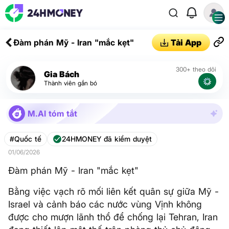
Đàm phán Mỹ - Iran "mắc kẹt"
Tải App
300+ theo dõi
Gia Bách
Thành viên gắn bó
M.AI tóm tắt
#Quốc tế
24HMONEY đã kiểm duyệt
01/06/2026
Đàm phán Mỹ - Iran "mắc kẹt"
Bằng việc vạch rõ mối liên kết quân sự giữa Mỹ -
Israel và cảnh báo các nước vùng Vịnh không
được cho mượn lãnh thổ để chống lại Tehran, Iran