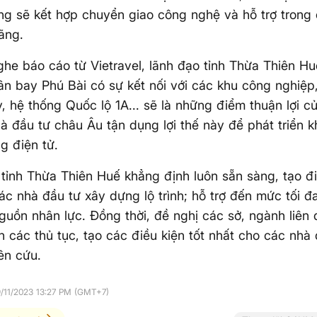
ng sẽ kết hợp chuyển giao công nghệ và hỗ trợ trong
ãng.
ghe báo cáo từ Vietravel, lãnh đạo tỉnh Thừa Thiên Hu
ân bay Phú Bài có sự kết nối với các khu công nghiệ
 hệ thống Quốc lộ 1A... sẽ là những điểm thuận lợi c
à đầu tư châu Âu tận dụng lợi thế này để phát triển 
g điện tử.
tỉnh Thừa Thiên Huế khẳng định luôn sẵn sàng, tạo điề
ác nhà đầu tư xây dựng lộ trình; hỗ trợ đến mức tối đa
guồn nhân lực. Đồng thời, đề nghị các sở, ngành liên 
 các thủ tục, tạo các điều kiện tốt nhất cho các nhà
iên cứu.
9/11/2023 13:27 PM (GMT+7)