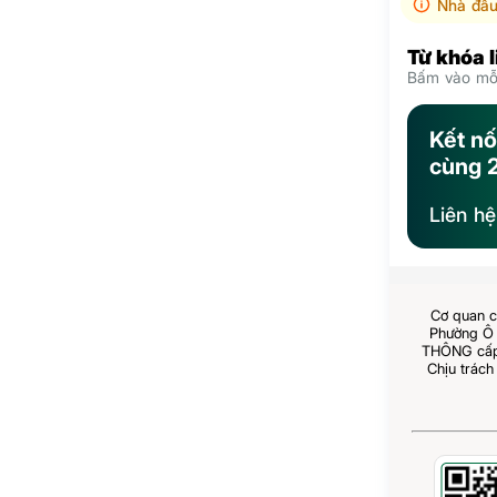
Nhà đầu
Từ khóa 
Bấm vào mỗi
Kết nố
cùng 
Liên h
Cơ quan c
Phường Ô 
THÔNG cấp 
Chịu trách