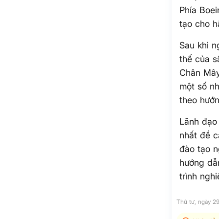
Phía Boei
tạo cho h
Sau khi n
thế của s
Chân Mây,
một số nh
theo hướn
Lãnh đạo 
nhất để c
đào tạo n
hướng dẫn
trình ngh
Thứ tư, ngày 2