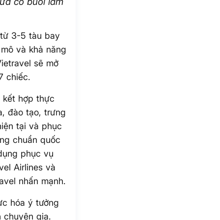
vừa có buổi làm
 từ 3-5 tàu bay
y mô và khả năng
ietravel sẽ mở
7 chiếc.
 kết hợp thực
, đào tạo, trưng
iện tại và phục
ưởng chuẩn quốc
 dụng phục vụ
el Airlines và
ravel nhấn mạnh.
hực hóa ý tưởng
n chuyên gia.