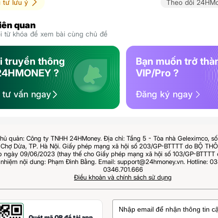
 tư lưu ý
Theo dõi 24HMo
liên quan
 từ khóa để xem bài cùng chủ đề
i truyền thông
Bạn muốn trở thà
24HMONEY ?
VIP/Pro ?
ệ tư vấn ngay
Đăng ký ngay
hủ quản: Công ty TNHH 24HMoney. Địa chỉ: Tầng 5 - Tòa nhà Geleximco, s
Chợ Dừa, TP. Hà Nội. Giấy phép mạng xã hội số 203/GP-BTTTT do BỘ T
ngày 09/06/2023 (thay thế cho Giấy phép mạng xã hội số 103/GP-BTTTT 
 nhiệm nội dung: Phạm Đình Bằng. Email: support@24hmoney.vn. Hotline: 03
0346.701.666
Điều khoản và chính sách sử dụng
Quét mã QR để tải app