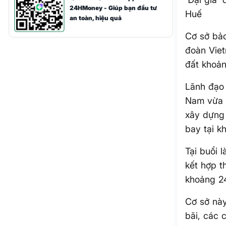
24HMoney - Giúp bạn đầu tư
Huế
an toàn, hiệu quả
Cơ sở bảo
đoàn Viet
đất khoản
Lãnh đạo 
Nam vừa c
xây dựng 
bay tại k
Tại buổi 
kết hợp t
khoảng 2
Cơ sở này
bãi, các 