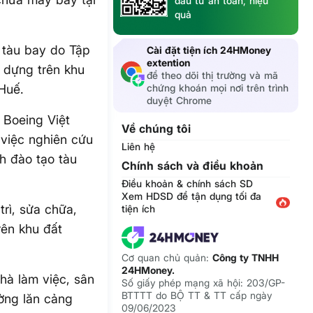
đầu tư an toàn, hiệu
quả
 tàu bay do Tập
Cài đặt tiện ích 24HMoney
extention
y dựng trên khu
để theo dõi thị trường và mã
Huế.
chứng khoán mọi nơi trên trình
duyệt Chrome
 Boeing Việt
Về chúng tôi
 việc nghiên cứu
Liên hệ
h đào tạo tàu
Chính sách và điều khoản
Điều khoản & chính sách SD
Xem HDSD để tận dụng tối đa
trì, sửa chữa,
tiện ích
rên khu đất
Cơ quan chủ quản:
Công ty TNHH
24HMoney.
hà làm việc, sân
Số giấy phép mạng xã hội: 203/GP-
BTTTT do BỘ TT & TT cấp ngày
ường lăn cảng
09/06/2023