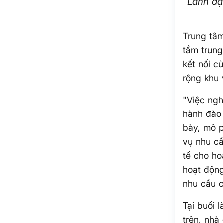
Lãnh đạ
Trung tâm
tầm trung
kết nối c
rộng khu 
"Việc ngh
hành đào 
bày, mô p
vụ nhu cầ
tế cho ho
hoạt động
nhu cầu c
Tại buổi 
trên, nhà