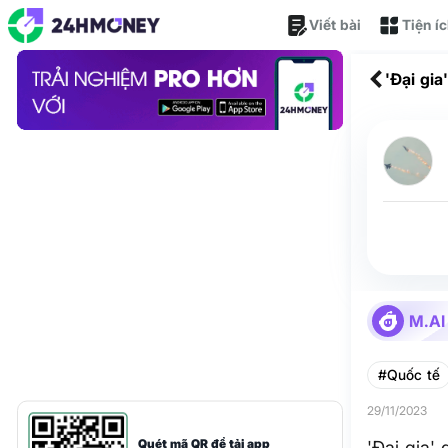
Viết bài
Tiện í
'Đại gi
Huế
M.AI
#Quốc tế
29/11/2023
Quét mã QR để tải app
'Đại gia'