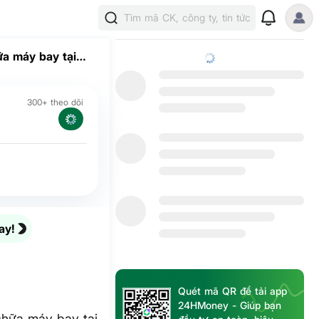
Tìm mã CK, công ty, tin tức
ữa máy bay tại
300+ theo dõi
ay!
Quét mã QR để tải app
24HMoney - Giúp bạn
 chữa máy bay tại