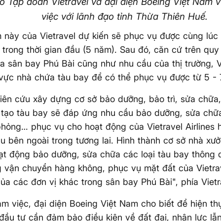
o Tập đoàn Vietravel và đại diện Boeing Việt Nam 
việc với lãnh đạo tỉnh Thừa Thiên Huế.
 này của Vietravel dự kiến sẽ phục vụ được cùng lúc
 trong thời gian đầu (5 năm). Sau đó, căn cứ trên qu
ủa sân bay Phú Bài cũng như nhu cầu của thị trường, V
vực nhà chứa tàu bay để có thể phục vụ được từ 5 - 
iên cứu xây dựng cơ sở bảo dưỡng, bảo trì, sửa chữa,
tạo tàu bay sẽ đáp ứng nhu cầu bảo dưỡng, sửa chữa
hỏng… phục vụ cho hoạt động của Vietravel Airlines h
u bên ngoài trong tương lai. Hình thành cơ sở nhà x
ạt động bảo dưỡng, sửa chữa các loại tàu bay thông
 vận chuyển hàng không, phục vụ mặt đất của Vietrav
ủa các đơn vị khác trong sân bay Phú Bài", phía Viet
làm việc, đại diện Boeing Việt Nam cho biết để hiện t
 đầu tư cần đảm bảo điều kiện về đất đai, nhân lực lẫ