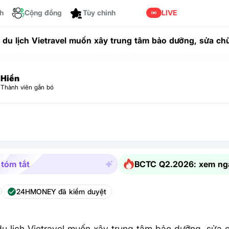
ch
Cộng đồng
LIVE
Tùy chỉnh
a' du lịch Vietravel muốn xây trung tâm bảo dưỡng, sửa ch
Hiển
Thành viên gắn bó
 tóm tắt
BCTC Q2.2026: xem ng
24HMONEY đã kiểm duyệt
 du lịch Vietravel muốn xây trung tâm bảo dưỡng, sửa