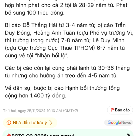
hợp hình phạt cho cả 2 tội là 28-29 năm tù. Phạt
bổ sung 100 triệu đồng.
Bị cáo Đỗ Thắng Hải từ 3-4 năm tù; bị cáo Trần
Duy Đông, Hoàng Anh Tuấn (cựu Phó vụ trưởng Vụ
thị trường trong nước) 7-8 năm tù; Lê Duy Minh
(cựu Cục trưởng Cục Thuế TPHCM) 6-7 năm tù
cùng về tội “Nhận hối lộ”.
Các bị cáo còn lại cũng phải lãnh từ 30-36 tháng
tù nhưng cho hưởng án treo đến 4-5 năm tù.
Về dân sự, buộc bị cáo Hạnh bồi thường tổng
cộng hơn 1.400 tỷ đồng.
Báo cáo
Thứ hai, ngày 25/11/2024 10:10 AM (GMT+7)
Nhà đầu tư lưu ý
BCTC Q2.2026: xem ngay!