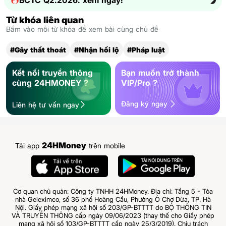
Từ khóa liên quan
Bấm vào mỗi từ khóa để xem bài cùng chủ đề
#Gây thất thoát
#Nhận hối lộ
#Pháp luật
Kết nối truyền thông
Bạn muốn trở thành
cùng 24HMONEY ?
VIP/Pro ?
Đăng ký ngay
Liên hệ tư vấn ngay
24HMoney
Tải app
trên mobile
Cơ quan chủ quản: Công ty TNHH 24HMoney. Địa chỉ: Tầng 5 - Tòa
nhà Geleximco, số 36 phố Hoàng Cầu, Phường Ô Chợ Dừa, TP. Hà
Nội. Giấy phép mạng xã hội số 203/GP-BTTTT do BỘ THÔNG TIN
VÀ TRUYỀN THÔNG cấp ngày 09/06/2023 (thay thế cho Giấy phép
mạng xã hội số 103/GP-BTTTT cấp ngày 25/3/2019). Chịu trách