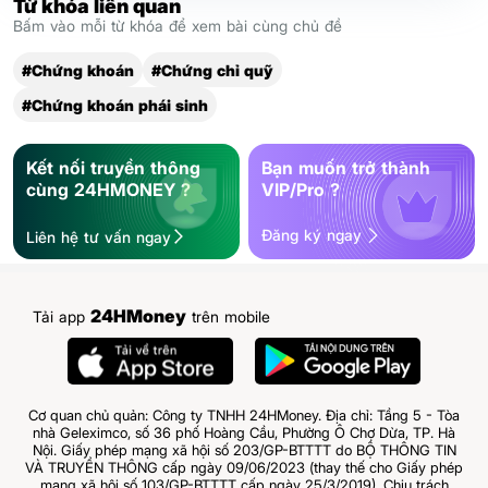
Từ khóa liên quan
Bấm vào mỗi từ khóa để xem bài cùng chủ đề
#Chứng khoán
#Chứng chỉ quỹ
#Chứng khoán phái sinh
Kết nối truyền thông
Bạn muốn trở thành
cùng 24HMONEY ?
VIP/Pro ?
Đăng ký ngay
Liên hệ tư vấn ngay
24HMoney
Tải app
trên mobile
Cơ quan chủ quản: Công ty TNHH 24HMoney. Địa chỉ: Tầng 5 - Tòa
nhà Geleximco, số 36 phố Hoàng Cầu, Phường Ô Chợ Dừa, TP. Hà
Nội. Giấy phép mạng xã hội số 203/GP-BTTTT do BỘ THÔNG TIN
VÀ TRUYỀN THÔNG cấp ngày 09/06/2023 (thay thế cho Giấy phép
mạng xã hội số 103/GP-BTTTT cấp ngày 25/3/2019). Chịu trách