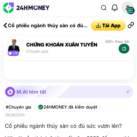
Cổ phiếu ngành thủy sản có đủ
Tải App
sức vươn lên?
500+ theo dõi
CHỨNG KHOÁN XUÂN TUYẾN
(Chuyên gia)
VIP
M.AI tóm tắt
#Chuyên gia
24HMONEY đã kiểm duyệt
28/08/2024
Cổ phiếu ngành thủy sản có đủ sức vươn lên?