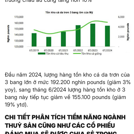
Đầu năm 2024, lượng hàng tồn kho cá da trơn của
3 bang lớn ở mức 192.200 nghìn pounds (giảm 3%
yoy), sang tháng 6/2024 lượng hàng tồn kho ở 3
bang này tiếp tục giảm về 155.100 pounds (giảm
19% ytd).
CHI TIẾT PHÂN TÍCH TIỀM NĂNG NGÀNH
THUỶ SẢN CŨNG NHƯ CÁC CỔ PHIẾU
ĐÁNG MUA SẼ ĐƯỢC CHIA SẺ TRONG